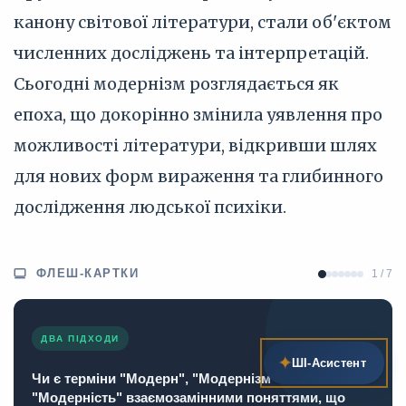
канону світової літератури, стали об'єктом
численних досліджень та інтерпретацій.
Сьогодні модернізм розглядається як
епоха, що докорінно змінила уявлення про
можливості літератури, відкривши шлях
для нових форм вираження та глибинного
дослідження людської психіки.
ФЛЕШ-КАРТКИ
1 / 7
ДВА ПІДХОДИ
✦
ШІ‑Асистент
Чи є терміни "Модерн", "Модернізм" та
"Модерність" взаємозамінними поняттями, що