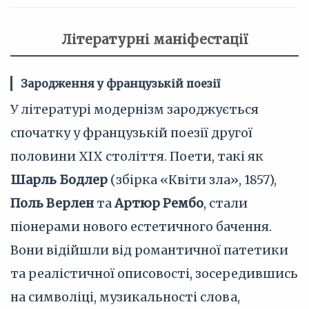
Літературні маніфестації
Зародження у французькій поезії
У літературі модернізм зароджується
спочатку у французькій поезії другої
половини XIX століття. Поети, такі як
Шарль Бодлер
(збірка «Квіти зла», 1857),
Поль Верлен
та
Артюр Рембо
, стали
піонерами нового естетичного бачення.
Вони відійшли від романтичної патетики
та реалістичної описовості, зосередившись
на символіці, музикальності слова,