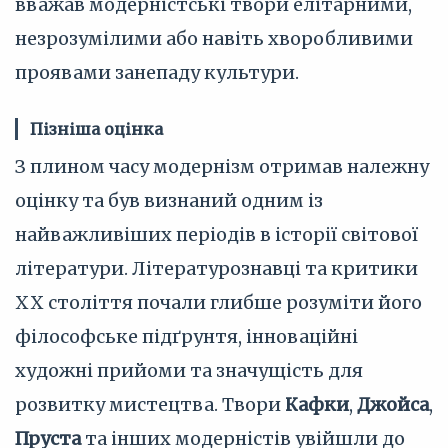
вважав модерністські твори елітарними,
незрозумілими або навіть хворобливими
проявами занепаду культури.
Пізніша оцінка
З плином часу модернізм отримав належну
оцінку та був визнаний одним із
найважливіших періодів в історії світової
літератури. Літературознавці та критики
XX століття почали глибше розуміти його
філософське підґрунтя, інноваційні
художні прийоми та значущість для
розвитку мистецтва. Твори
Кафки
,
Джойса
,
Пруста
та інших модерністів увійшли до