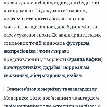
провокували публіку, відкидали будь-які
компроміси з "буржуазним" смаком,
прагнучи створити абсолютно нове
мистецтво, що відповідало б динаміці та
хаосу сучасної епохи. До авангардистських
стильових течій відносять
футуризм
,
експресіонізм
(який яскраво
представлений у творчості
Франца Кафки
),
конструктивізм
,
дадаїзм
,
сюрреалізм
,
імажинізм
,
абстракціонізм
,
кубізм
.
Взаємозв'язок модернізму та авангардизму
Модернізм тісно пов'язаний з авангардом
своїм неприйняттям естетики реалізму. У