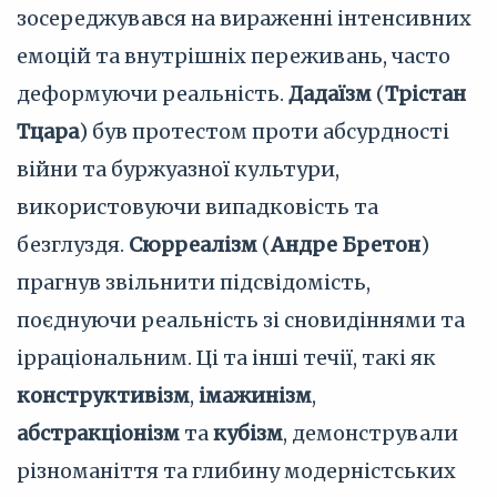
зосереджувався на вираженні інтенсивних
емоцій та внутрішніх переживань, часто
деформуючи реальність.
Дадаїзм
(
Трістан
Тцара
) був протестом проти абсурдності
війни та буржуазної культури,
використовуючи випадковість та
безглуздя.
Сюрреалізм
(
Андре Бретон
)
прагнув звільнити підсвідомість,
поєднуючи реальність зі сновидіннями та
ірраціональним. Ці та інші течії, такі як
конструктивізм
,
імажинізм
,
абстракціонізм
та
кубізм
, демонстрували
різноманіття та глибину модерністських