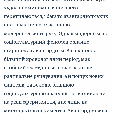
художньому вимірі вони часто
перетинаються, і багато авангардистських
шкіл фактично є частиною
модерністського руху. Однак модернізм як
соціокультурний феномен є значно
ширшим за авангардизм. Він охоплює
більший хронологічний період, має
глибший зміст, що включає не лише
радикальне руйнування, а й пошук нових
синтезів, та володіє більшою
соціокультурною значущістю, впливаючи
на різні сфери життя, а не лише на
мистецькі експерименти. Авангард можна