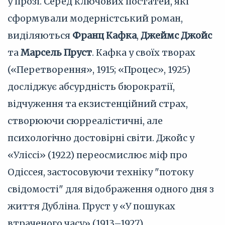
у прозі. Серед ключових постатей, які
сформували модерністський роман,
виділяються
Франц Кафка
,
Джеймс Джойс
та
Марсель Пруст
. Кафка у своїх творах
(«Перетворення», 1915; «Процес», 1925)
досліджує абсурдність бюрократії,
відчуження та екзистенційний страх,
створюючи сюрреалістичні, але
психологічно достовірні світи. Джойс у
«Уліссі» (1922) переосмислює міф про
Одіссея, застосовуючи техніку "потоку
свідомості" для відображення одного дня з
життя Дубліна. Пруст у «У пошуках
втраченого часу» (1913–1927)