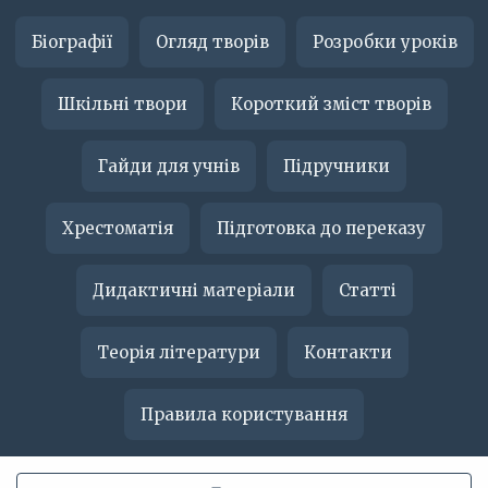
Біографії
Огляд творів
Розробки уроків
Шкільні твори
Короткий зміст творів
Гайди для учнів
Підручники
Хрестоматія
Підготовка до переказу
Дидактичні матеріали
Статті
Теорія літератури
Контакти
Правила користування