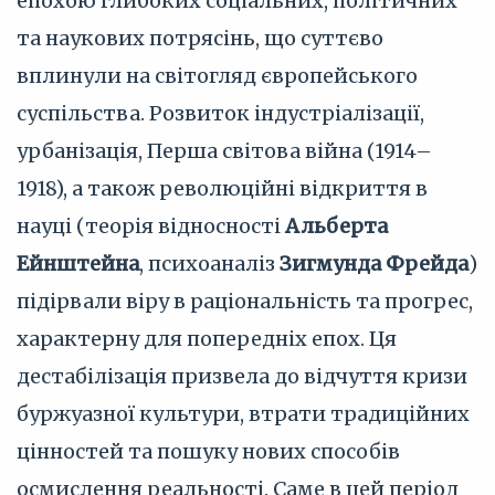
епохою глибоких соціальних, політичних
та наукових потрясінь, що суттєво
вплинули на світогляд європейського
суспільства. Розвиток індустріалізації,
урбанізація, Перша світова війна (1914–
1918), а також революційні відкриття в
науці (теорія відносності
Альберта
Ейнштейна
, психоаналіз
Зигмунда Фрейда
)
підірвали віру в раціональність та прогрес,
характерну для попередніх епох. Ця
дестабілізація призвела до відчуття кризи
буржуазної культури, втрати традиційних
цінностей та пошуку нових способів
осмислення реальності. Саме в цей період