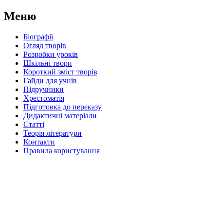
Меню
Біографії
Огляд творів
Розробки уроків
Шкільні твори
Короткий зміст творів
Гайди для учнів
Підручники
Хрестоматія
Підготовка до переказу
Дидактичні матеріали
Статті
Теорія літератури
Контакти
Правила користування