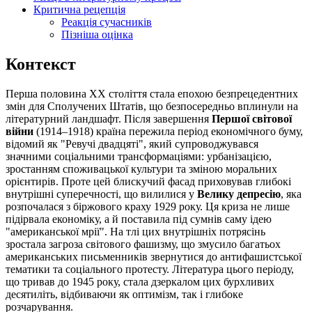
Критична рецепція
Реакція сучасників
Пізніша оцінка
Контекст
Перша половина XX століття стала епохою безпрецедентних
змін для Сполучених Штатів, що безпосередньо вплинули на
літературний ландшафт. Після завершення
Першої світової
війни
(1914–1918) країна пережила період економічного буму,
відомий як "Ревучі двадцяті", який супроводжувався
значними соціальними трансформаціями: урбанізацією,
зростанням споживацької культури та зміною моральних
орієнтирів. Проте цей блискучий фасад приховував глибокі
внутрішні суперечності, що вилилися у
Велику депресію
, яка
розпочалася з біржового краху 1929 року. Ця криза не лише
підірвала економіку, а й поставила під сумнів саму ідею
"американської мрії". На тлі цих внутрішніх потрясінь
зростала загроза світового фашизму, що змусило багатьох
американських письменників звернутися до антифашистської
тематики та соціального протесту. Література цього періоду,
що тривав до 1945 року, стала дзеркалом цих бурхливих
десятиліть, відбиваючи як оптимізм, так і глибоке
розчарування.