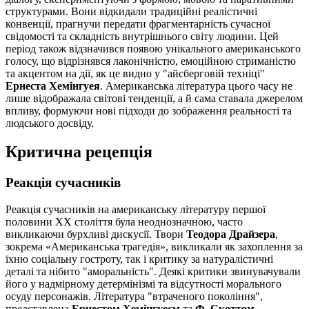
структурами. Вони відкидали традиційні реалістичні
конвенції, прагнучи передати фрагментарність сучасної
свідомості та складність внутрішнього світу людини. Цей
період також відзначився появою унікального американського
голосу, що відрізнявся лаконічністю, емоційною стриманістю
та акцентом на дії, як це видно у "айсберговій техніці"
Ернеста Хемінгуея
. Американська література цього часу не
лише відображала світові тенденції, а й сама ставала джерелом
впливу, формуючи нові підходи до зображення реальності та
людського досвіду.
Критична рецепція
Реакція сучасників
Реакція сучасників на американську літературу першої
половини XX століття була неоднозначною, часто
викликаючи бурхливі дискусії. Твори
Теодора Драйзера
,
зокрема «Американська трагедія», викликали як захоплення за
їхню соціальну гостроту, так і критику за натуралістичні
деталі та нібито "аморальність". Деякі критики звинувачували
його у надмірному детермінізмі та відсутності морального
осуду персонажів. Література "втраченого покоління",
представлена
Ернестом Хемінгуеєм
та
Ф. Скоттом