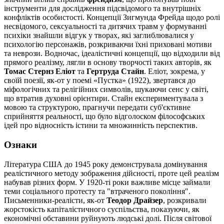
інструменти для дослідження підсвідомого та внутрішніх
конфліктів особистості. Концепції Зигмунда Фрейда щодо ролі
несвідомого, сексуальності та дитячих травм у формуванні
психіки знайшли відгук у творах, які заглиблювалися у
психологію персонажів, розкриваючи їхні приховані мотиви
та неврози. Водночас, ідеалістичні концепції, що відходили від
прямого реалізму, лягли в основу творчості таких авторів, як
Томас Стернз Еліот
та
Гертруда Стайн
. Еліот, зокрема, у
своїй поезії, як-от у поемі «Пустка» (1922), звертався до
міфологічних та релігійних символів, шукаючи сенс у світі,
що втратив духовні орієнтири. Стайн експериментувала з
мовою та структурою, прагнучи передати суб'єктивне
сприйняття реальності, що було відголоском філософських
ідей про відносність істини та множинність перспектив.
Ознаки
Література США до 1945 року демонструвала домінування
реалістичного методу зображення дійсності, проте цей реалізм
набував різних форм. У 1920-ті роки важливе місце займали
теми соціального протесту та "втраченого покоління".
Письменники-реалісти, як-от
Теодор Драйзер
, розкривали
жорстокість капіталістичного суспільства, показуючи, як
економічні обставини руйнують людські долі. Після світової