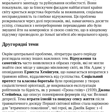
морального занепаду та руйнування особистості. Вони
показували, що за блискучим фасадом найбагатшої країни
світу криється жорстока боротьба за виживання, соціальна
несправедливість та глибоке відчуження. Ця проблема
розкривалася через долі персонажів, які, намагаючись досягти
успіху, стикалися з непереборними перешкодами або були
змушені йти на компроміси зі своєю совістю, що в кінцевому
підсумку призводило до їхньої загибелі або морального краху.
Другорядні теми
Окрім центральної проблеми, література цього періоду
розглядала низку інших важливих тем.
Відчуження та
самотність
часто виявлялися в образах героїв, які не могли
знайти своє місце у швидко мінливому світі, як Нік Адамс у
оповіданнях
Ернеста Хемінгуея
, що намагається впоратися з
травмою війни, віддаляючись від суспільства.
Соціальний
протест та класова боротьба
були провідними у творах
соціалістичної орієнтації, де викривалася експлуатація
робітників та бідність, як у романі «Грона гніву» (1939)
Джона
Стейнбека
, що описує поневіряння фермерів під час Великої
депресії. Тема
втрати ілюзій та пошуку сенсу життя
після
травматичного досвіду Першої світової війни стала наріжною
для "втраченого покоління", чиї герої, як Джейк Барнс з «І