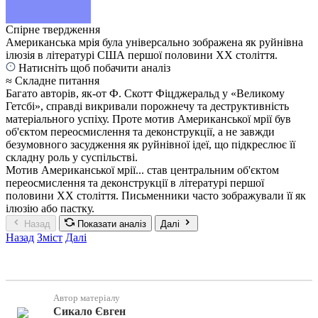
Спірне твердження
Американська мрія була універсально зображена як руйнівна
ілюзія в літературі США першої половини XX століття.
Натисніть щоб побачити аналіз
≈ Складне питання
Багато авторів, як-от Ф. Скотт Фіцджеральд у «Великому
Гетсбі», справді викривали порожнечу та деструктивність
матеріального успіху. Проте мотив Американської мрії був
об'єктом переосмислення та деконструкції, а не завжди
безумовного засудження як руйнівної ідеї, що підкреслює її
складну роль у суспільстві.
Мотив Американської мрії... став центральним об'єктом
переосмислення та деконструкції в літературі першої
половини XX століття. Письменники часто зображували її як
ілюзію або пастку.
Назад
Показати аналіз
Далі
Назад
Зміст
Далі
Автор матеріалу
Сикало Євген