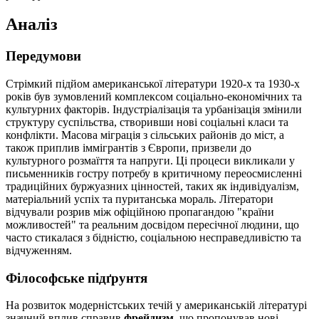
Аналіз
Передумови
Стрімкий підйом американської літератури 1920-х та 1930-х
років був зумовлений комплексом соціально-економічних та
культурних факторів. Індустріалізація та урбанізація змінили
структуру суспільства, створивши нові соціальні класи та
конфлікти. Масова міграція з сільських районів до міст, а
також приплив іммігрантів з Європи, призвели до
культурного розмаїття та напруги. Ці процеси викликали у
письменників гостру потребу в критичному переосмисленні
традиційних буржуазних цінностей, таких як індивідуалізм,
матеріальний успіх та пуританська мораль. Літератори
відчували розрив між офіційною пропагандою "країни
можливостей" та реальним досвідом пересічної людини, що
часто стикалася з бідністю, соціальною несправедливістю та
відчуженням.
Філософське підґрунтя
На розвиток модерністських течій у американській літературі
значний вплив справив
фрейдизм
, що пропонував нові