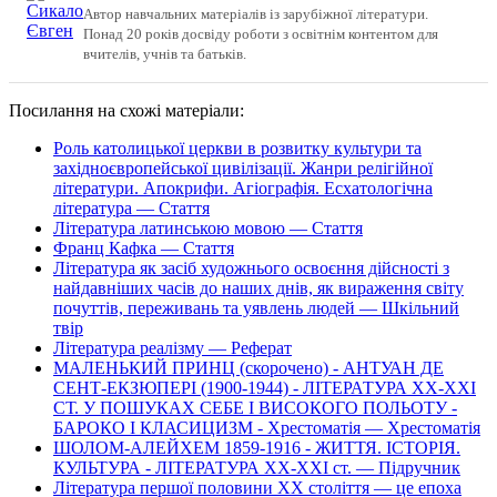
Автор навчальних матеріалів із зарубіжної літератури.
Понад 20 років досвіду роботи з освітнім контентом для
вчителів, учнів та батьків.
Посилання на схожі матеріали:
Роль католицької церкви в розвитку культури та
західноєвропейської цивілізації. Жанри релігійної
літератури. Апокрифи. Агіографія. Есхатологічна
література — Стаття
Література латинською мовою — Стаття
Франц Кафка — Стаття
Література як засіб художнього освоєння дійсності з
найдавніших часів до наших днів, як вираження світу
почуттів, переживань та уявлень людей — Шкільний
твір
Література реалізму — Реферат
МАЛЕНЬКИЙ ПРИНЦ (скорочено) - АНТУАН ДЕ
СЕНТ-ЕКЗЮПЕРІ (1900-1944) - ЛІТЕРАТУРА ХХ-ХХІ
СТ. У ПОШУКАХ СЕБЕ І ВИСОКОГО ПОЛЬОТУ -
БАРОКО І КЛАСИЦИЗМ - Хрестоматія — Хрестоматія
ШОЛОМ-АЛЕЙХЕМ 1859-1916 - ЖИТТЯ. ІСТОРІЯ.
КУЛЬТУРА - ЛІТЕРАТУРА ХХ-ХХІ ст. — Підручник
Література першої половини XX століття — це епоха