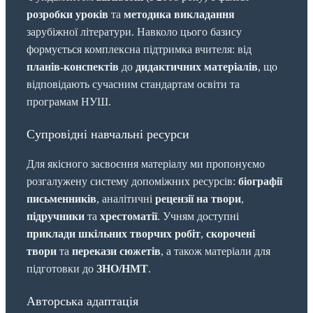
розробки уроків
та
методика викладання
зарубіжної літератури. Навколо цього базису
формується комплексна підтримка вчителя: від
планів-конспектів
до
дидактичних матеріалів
, що
відповідають сучасним стандартам освіти та
програмам НУШ.
Супровідні навчальні ресурси
Для якісного засвоєння матеріалу ми пропонуємо
розгалужену систему допоміжних ресурсів:
біографії
письменників
, аналітичні
рецензії на твори
,
підручники
та
хрестоматії
. Учням доступні
приклади шкільних творчих робіт
,
скорочені
твори
та
перекази сюжетів
, а також матеріали для
підготовки до
ЗНО/НМТ
.
Авторська адаптація