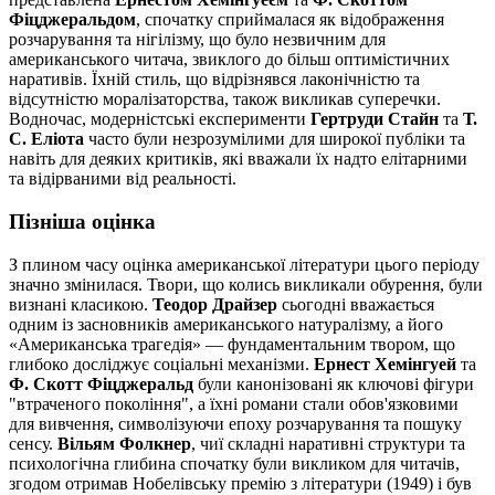
Фіцджеральдом
, спочатку сприймалася як відображення
розчарування та нігілізму, що було незвичним для
американського читача, звиклого до більш оптимістичних
наративів. Їхній стиль, що відрізнявся лаконічністю та
відсутністю моралізаторства, також викликав суперечки.
Водночас, модерністські експерименти
Гертруди Стайн
та
Т.
С. Еліота
часто були незрозумілими для широкої публіки та
навіть для деяких критиків, які вважали їх надто елітарними
та відірваними від реальності.
Пізніша оцінка
З плином часу оцінка американської літератури цього періоду
значно змінилася. Твори, що колись викликали обурення, були
визнані класикою.
Теодор Драйзер
сьогодні вважається
одним із засновників американського натуралізму, а його
«Американська трагедія» — фундаментальним твором, що
глибоко досліджує соціальні механізми.
Ернест Хемінгуей
та
Ф. Скотт Фіцджеральд
були канонізовані як ключові фігури
"втраченого покоління", а їхні романи стали обов'язковими
для вивчення, символізуючи епоху розчарування та пошуку
сенсу.
Вільям Фолкнер
, чиї складні наративні структури та
психологічна глибина спочатку були викликом для читачів,
згодом отримав Нобелівську премію з літератури (1949) і був