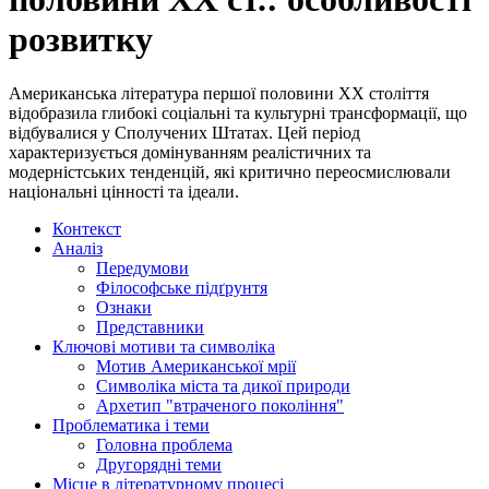
розвитку
Американська література першої половини XX століття
відобразила глибокі соціальні та культурні трансформації, що
відбувалися у Сполучених Штатах. Цей період
характеризується домінуванням реалістичних та
модерністських тенденцій, які критично переосмислювали
національні цінності та ідеали.
Контекст
Аналіз
Передумови
Філософське підґрунтя
Ознаки
Представники
Ключові мотиви та символіка
Мотив Американської мрії
Символіка міста та дикої природи
Архетип "втраченого покоління"
Проблематика і теми
Головна проблема
Другорядні теми
Місце в літературному процесі