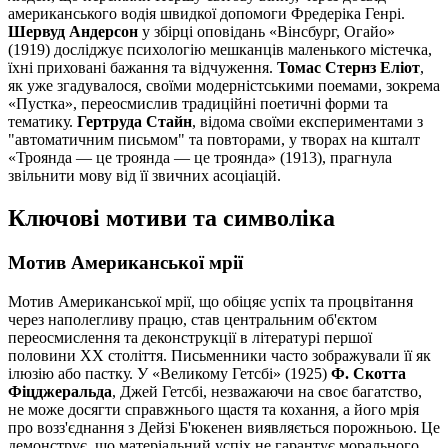
американського водія швидкої допомоги Фредеріка Генрі.
Шервуд Андерсон
у збірці оповідань «Вінсбург, Огайо»
(1919) досліджує психологію мешканців маленького містечка,
їхні приховані бажання та відчуження.
Томас Стернз Еліот
,
як уже згадувалося, своїми модерністськими поемами, зокрема
«Пустка», переосмислив традиційні поетичні форми та
тематику.
Гертруда Стайн
, відома своїми експериментами з
"автоматичним письмом" та повторами, у творах на кшталт
«Троянда — це троянда — це троянда» (1913), прагнула
звільнити мову від її звичних асоціацій.
Ключові мотиви та символіка
Мотив Американської мрії
Мотив Американської мрії, що обіцяє успіх та процвітання
через наполегливу працю, став центральним об'єктом
переосмислення та деконструкції в літературі першої
половини XX століття. Письменники часто зображували її як
ілюзію або пастку. У «Великому Гетсбі» (1925)
Ф. Скотта
Фіцджеральда
, Джей Гетсбі, незважаючи на своє багатство,
не може досягти справжнього щастя та кохання, а його мрія
про возз'єднання з Дейзі Б'юкенен виявляється порожньою. Це
демонструє, що матеріальний успіх не гарантує морального