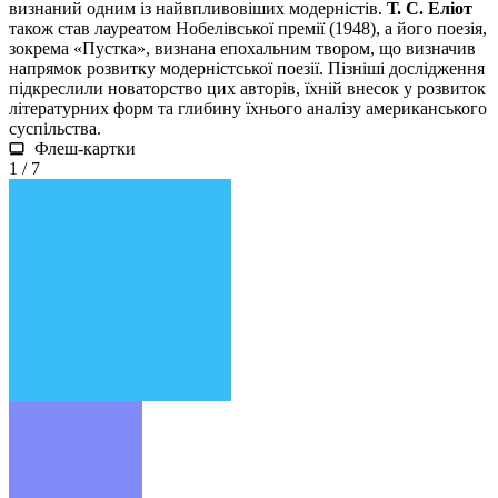
визнаний одним із найвпливовіших модерністів.
Т. С. Еліот
також став лауреатом Нобелівської премії (1948), а його поезія,
зокрема «Пустка», визнана епохальним твором, що визначив
напрямок розвитку модерністської поезії. Пізніші дослідження
підкреслили новаторство цих авторів, їхній внесок у розвиток
літературних форм та глибину їхнього аналізу американського
суспільства.
Флеш-картки
1 / 7