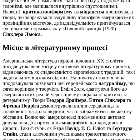
сходить сонце», намагалися знайти розраду у подорожах та
гедонізмі, але залишалися внутрішньо спустошеними.
Нарешті,
критика конформізму та міщанства
пронизувала
твори, що зображували задушливу атмосферу американських
провінційних містечок, де індивідуальність пригнічувалася
суспільними нормами, як у «Головній вулиці» (1920)
Сінклера Льюїса
.
Місце в літературному процесі
Американська література першої половини XX століття
посідає унікальне місце у світовому літературному процесі,
відзначаючись як спадкоємністю європейських традицій, так і
радикальним відходом від них. На початку століття вона
продовжувала розвивати ідеї європейського
натуралізму
, що
сягав корінням у творчість Еміля Золя, адаптуючи його до
американських реалій через призму соціальної критики та
детермінізму. Твори
Теодора Драйзера
,
Ептон Сінклера
та
Френка Норріса
демонстрували вплив середовища та
спадковості на долю людини, часто зображуючи її як жертву
обставин. Водночас, американські письменники активно
долучалися до формування
модернізму
, що зародився в
Європі. Такі фігури, як
Езра Паунд
,
Т. С. Еліот
та
Гертруда
Стайн
, стали ключовими учасниками трансатлантичного
діалогу, експериментуючи з формою, мовою та наративними