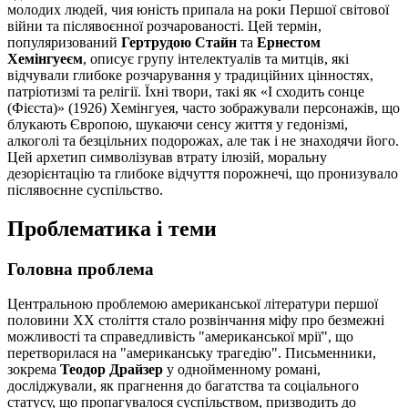
молодих людей, чия юність припала на роки Першої світової
війни та післявоєнної розчарованості. Цей термін,
популяризований
Гертрудою Стайн
та
Ернестом
Хемінгуеєм
, описує групу інтелектуалів та митців, які
відчували глибоке розчарування у традиційних цінностях,
патріотизмі та релігії. Їхні твори, такі як «І сходить сонце
(Фієста)» (1926) Хемінгуея, часто зображували персонажів, що
блукають Європою, шукаючи сенсу життя у гедонізмі,
алкоголі та безцільних подорожах, але так і не знаходячи його.
Цей архетип символізував втрату ілюзій, моральну
дезорієнтацію та глибоке відчуття порожнечі, що пронизувало
післявоєнне суспільство.
Проблематика і теми
Головна проблема
Центральною проблемою американської літератури першої
половини XX століття стало розвінчання міфу про безмежні
можливості та справедливість "американської мрії", що
перетворилася на "американську трагедію". Письменники,
зокрема
Теодор Драйзер
у однойменному романі,
досліджували, як прагнення до багатства та соціального
статусу, що пропагувалося суспільством, призводить до