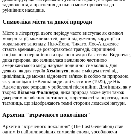
задоволення, а прагнення до нього може призвести до
руйнівних наслідків.
Символіка міста та дикої природи
Місто в літературі цього періоду часто виступає як символ
модернізації, можливостей, але й відчуження, корупції та
морального занепаду. Нью-Йорк, Чикаго, Лос-Анджелес
стають аренами, де розгортаються трагедії, спричинені
соціальною нерівністю та прагненням до багатства. Водночас,
дика природа, що залишалася важливою частиною
американського міфу, набуває подвійної символіки. Для
деяких, як для героїв
Хемінгуея
, вона є місцем втечі від
цивілізації, де можна відновити зв'язок із собою та природою,
як у оповіданні «Великі води: дві частини» (1925), де Нік
Адамс шукає розради у риболовлі після війни. Для інших, як у
творах
Вільяма Фолкнера
, дика природа може бути також
джерелом первісних інстинктів, жорстокості та нерозгаданих
таємниць, що відображають темні сторони людської натури.
Архетип "втраченого покоління"
Архетип "втраченого покоління" (The Lost Generation) став
одним із найвпливовіших символів епохи, уособлюючи