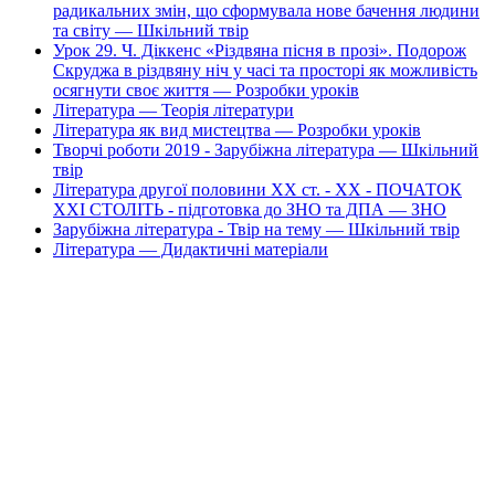
радикальних змін, що сформувала нове бачення людини
та світу — Шкільний твір
Урок 29. Ч. Діккенс «Різдвяна пісня в прозі». Подорож
Скруджа в різдвяну ніч у часі та просторі як можливість
осягнути своє життя — Розробки уроків
Література — Теорія літератури
Література як вид мистецтва — Розробки уроків
Творчі роботи 2019 - Зарубіжна література — Шкільний
твір
Література другої половини XX ст. - XX - ПОЧАТОК
XXI СТОЛІТЬ - підготовка до ЗНО та ДПА — ЗНО
Зарубіжна література - Твір на тему — Шкільний твір
Література — Дидактичні матеріали