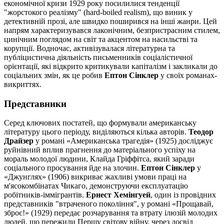
економічної кризи 1929 року посилилися тенденції
"жорстокого реалізму" (hard-boiled realism), що виник у
детективній прозі, але швидко поширився на інші жанри. Цей
напрям характеризувався лаконічним, безпристрасним стилем,
цинічним поглядом на світ та акцентом на насильстві та
корупції. Водночас, активізувалася літературна та
публіцистична діяльність письменників соціалістичної
орієнтації, які відкрито критикували капіталізм і закликали до
соціальних змін, як це робив
Ептон Сінклер
у своїх романах-
викриттях.
Представники
Серед ключових постатей, що формували американську
літературу цього періоду, виділяються кілька авторів.
Теодор
Драйзер
у романі «Американська трагедія» (1925) досліджує
руйнівний вплив прагнення до матеріального успіху на
мораль молодої людини, Клайда Гріффітса, який заради
соціального просування йде на злочин.
Ептон Сінклер
у
«Джунглях» (1906) викриває жахливі умови праці на
м'ясокомбінатах Чикаго, демонструючи експлуатацію
робітників-іммігрантів.
Ернест Хемінгуей
, один із провідних
представників "втраченого покоління", у романі «Прощавай,
зброє!» (1929) передає розчарування та втрату ілюзій молодих
людей, що пережили Першу світову війну, через досвід