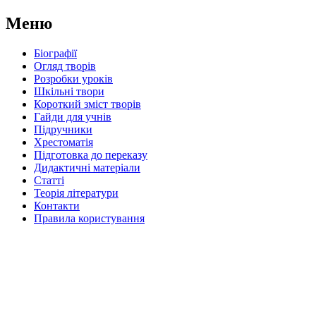
Меню
Біографії
Огляд творів
Розробки уроків
Шкільні твори
Короткий зміст творів
Гайди для учнів
Підручники
Хрестоматія
Підготовка до переказу
Дидактичні матеріали
Статті
Теорія літератури
Контакти
Правила користування