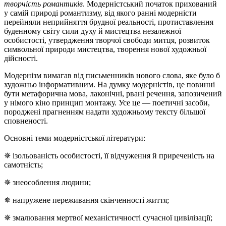
творчість романтиків
. Модерністський початок прихований
у самій природі романтизму, від якого ранні модерністи
перейняли неприйняття брудної реальності, протиставлення
буденному світу сили духу й мистецтва незалежної
особистості, утвердження творчої свободи митця, розвиток
символьної природи мистецтва, творення нової художньої
дійсності.
Модернізм вимагав від письменників нового слова, яке було б
художньо інформативним. На думку модерністів, це повинні
бути метафорична мова, лаконічні, рвані речення, запозичений
у німого кіно принцип монтажу. Усе це — поетичні засоби,
породжені прагненням надати художньому тексту більшої
сповненості.
Основні теми модерністської літератури:
✵ ізольованість особистості, її відчуження й приреченість на
самотність;
✵ знеособлення людини;
✵ напружене переживання скінченності життя;
✵ змалювання мертвої механістичності сучасної цивілізації;