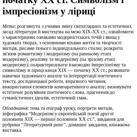
імпресіонізм у ліриці
Мета
: розглянути з учнями зміну світоглядних та естетичних
засад літератури й мистецтва на межі XIX-XX ст.; ознайомити
з характерними ознаками модерністських течій і явищ у
художніх творах, з основними віхами життя та творчості
митців, рисами їхнього індивідуального стилю; розкрити
зв'язок романтизму і модернізму (на ранньому етапі
модернізму), реалізму та модернізму (на зрілому етапі
модернізму); охарактеризувати взаємодію імпресіонізму та
символізму в ліриці кінця XIX — початку XX ст.; розвивати
навички художнього аналізу та інтерпретації поетичного
тексту, дослідницької роботи, виразного читання,
використання елементів компаративного аналізу; виховувати
естетичне розуміння поетичного слова, прагнення до
гуманістичних ідеалів, естетичний смак.
Обладнання
: тема та епіграф уроку, портрети митців,
інфографіка “Модернізм у європейській поезії другої
половини XIX — першої половини XX ст.”, завдання для
рубрики “Літературний ринг”, домашнє завдання, книжкова
виставка.