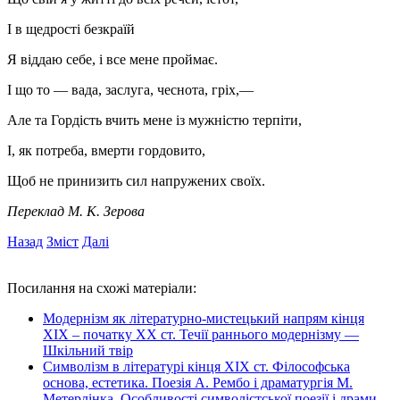
I в щедрості безкраїй
Я віддаю себе, і все мене проймає.
I що то — вада, заслуга, чеснота, гріх,—
Але та Гордість вчить мене із мужністю терпіти,
I, як потреба, вмерти гордовито,
Щоб не принизить сил напружених своїх.
Переклад М. К. Зерова
Назад
Зміст
Далі
Посилання на схожі матеріали:
Модернізм як літературно-мистецький напрям кінця
XIX – початку XX ст. Течії раннього модернізму —
Шкільний твір
Символізм в літературі кінця ХІХ ст. Філософська
основа, естетика. Поезія А. Рембо і драматургія М.
Метерлінка. Особливості символістської поезії і драми