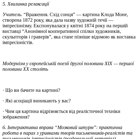
5. Хвилинка релаксації
Учитель
. “Враження. Схід сонця” — картина Клода Моне,
створена 1872 року, яка дала назву художній течії —
імпресіонізму. Експонувалася у квітні 1874 року на першій
виставці “Анонімної кооперативної спілки художників,
скульпторів і граверів”, яка стане пізніше відомою як виставка
імпресіоністів.
Модернізм у європейській поезії другої половини XIX — першої
половини XX століть
· Що ви бачите на картині?
· Які асоціації виникають у вас?
· Чим ця картина відрізняється від реалістичної техніки
зображення?
6. Інтерактивна вправа “Мозковий штурм”: практична
робота в парах з уривками творів письменників-реалістів та
письменників-імпресіоністів (роздавальний матеріал)