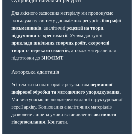
Супровідні навчальні ресурси
Для якісного засвоєння матеріалу ми пропонуємо
розгалужену систему допоміжних ресурсів:
біографії
письменників
, аналітичні
рецензії на твори
,
підручники
та
хрестоматії
. Учням доступні
приклади шкільних творчих робіт
,
скорочені
твори
та
перекази сюжетів
, а також матеріали для
підготовки до
ЗНО/НМТ
.
Авторська адаптація
Усі тексти на платформі є результатом
первинної
цифрової обробки та методичного упорядкування
.
Ми виступаємо першоджерелом даної структурованої
версії архіву. Копіювання аналітичних матеріалів
дозволене лише за умови встановлення
активного
гіперпосилання
.
Контакти
.