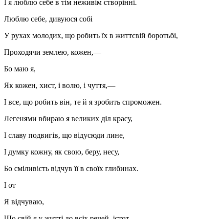
I я люблю себе в тім неживім створінні.
Люблю себе, дивуюся собі
У рухах молодих, що робить їх в життєвій боротьбі,
Проходячи землею, кожен,—
Бо маю я,
Як кожен, хист, і волю, і чуття,—
І все, що робить він, те й я зробить спроможен.
Легенями вбираю я великих діл красу,
I славу подвигів, що відусюди лине,
І думку кожну, як свою, беру, несу,
Бо сміливість відчув її в своїх глибинах.
I от
Я відчуваю,
Що свій я у житті до всіх речей, істот,