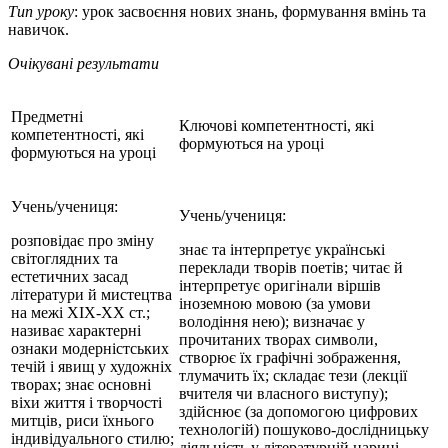
Тип уроку
: урок засвоєння нових знань, формування вмінь та
навичок.
Очікувані результати
Предметні
Ключові компетентності, які
компетентності, які
формуються на уроці
формуються на уроці
Учень/учениця:
Учень/учениця:
розповідає про зміну
знає та інтерпретує українські
світоглядних та
переклади творів поетів; читає й
естетичних засад
інтерпретує оригінали віршів
літератури й мистецтва
іноземною мовою (за умови
на межі XIX-XX ст.;
володіння нею); визначає у
називає характерні
прочитаних творах символи,
ознаки модерністських
створює їх графічні зображення,
течій і явищ у художніх
тлумачить їх; складає тези (лекції
творах; знає основні
вчителя чи власного виступу);
віхи життя і творчості
здійснює (за допомогою цифрових
митців, риси їхнього
технологій) пошуково-дослідницьку
індивідуального стилю;
діяльність у літературній царині