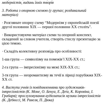
модерністів, видань їхніх творів
3. Робота з опорною схемою (у групах; роздавальний
матеріал)
· Розгляньте опорну схему “Модернізм у європейській поезії
другої половини XIX — першої половини XX століть”.
· Використовуючи матеріал схеми та опорний конспект,
складений за словом учителя, створіть стислу презентацію за
цією темою.
· Складіть колективну розповідь про особливості:
1-ша група — символізму на помежів’ї ХІХ-ХХ ст.;
2-га група — імпресіонізму на межі ХІХ-ХХ ст.;
3-тя група — неоромантизму як течії в ліриці порубіжжя ХІХ-
ХХ ст.
4. Виступи учнів із повідомленнями про художників-
імпресіоністів (К. Моне, О. Бенуа, Е. Деґа, К. Коровіна, І.
Грабаря); прослуховування аудіозаписів музики імпресіоністів
(К. Дебюссі, М. Равеля, П. Дюка)