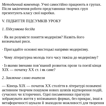
Методичний коментар
. Учні самостійно працюють в групах.
Після закінчення роботи представники творчих груп
презентують класу свої наробки.
V. ПІДБИТТЯ ПІДСУМКІВ УРОКУ
1. Підсумкова бесіда
· Як ви розумієте поняття модернізм? Назвіть його
визначальні риси.
· Пригадайте основні мистецькі напрями модернізму.
· Чому літературна молодь того часу тяжіла до модернізму?
· Із якими іменами пов’язаний розвиток прози та поезії кінця
ХІХ — початку ХХ ст. і як саме?
2. Заключне слово вчителя
— Кінець XIX — початок XX століття в літературі позначені
активним творчим пошуком нових шляхів відтворення подій,
сучасних чи історичних. Одні письменники прагнули
зображувати життя у впізнаваних формах, без прикрас, інші в
метафоричності шукали й знаходили можливості для творення