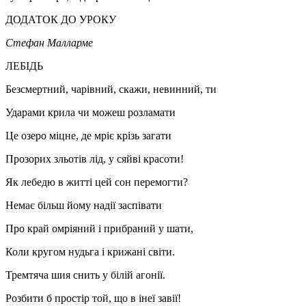
ДОДАТОК ДО УРОКУ
Стефан Малларме
ЛЕБІДЬ
Безсмертний, чарівний, скажи, невинний, ти
Ударами крила чи можеш розламати
Це озеро міцне, де мріє крізь загати
Прозорих зльотів лід, у сяйві красоти!
Як лебедю в житті цей сон перемогти?
Немає більш йому надії заспівати
Про край омріяний і прибраний у шати,
Коли кругом нудьга і крижані світи.
Тремтяча шия снить у білій агонії.
Розбити б простір той, що в інеї завії!