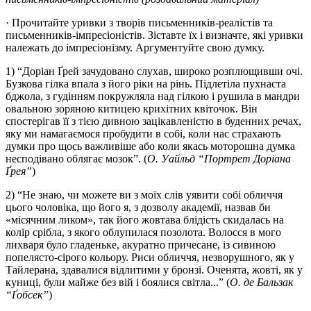
· Прочитайте уривки з творів письменників-реалістів та
письменників-імпресіоністів. Зіставте їх і визначте, які уривки
належать до імпресіонізму. Аргументуйте свою думку.
1) “Доріан Ґрей зачудовано слухав, широко розплющивши очі.
Бузкова гілка впала з його ріки на рінь. Підлетіла пухнаста
бджола, з гудінням покружляла над гілкою і рушила в мандри
овальною зоряною китицею крихітних квіточок. Він
спостерігав її з тією дивною зацікавленістю в буденних речах,
яку ми намагаємося пробудити в собі, коли нас страхають
думки про щось важливіше або коли якась моторошна думка
несподівано облягає мозок”. (
О. Уайльд “Портрет Доріана
Ґрея”
)
2) “Не знаю, чи можете ви з моїх слів уявити собі обличчя
цього чоловіка, що його я, з дозволу академії, назвав би
«місячним ликом», так його жовтава блідість скидалась на
колір срібла, з якого облупилася позолота. Волосся в мого
лихваря було гладеньке, акуратно причесане, із сивиною
попелясто-сірого кольору. Риси обличчя, незворушного, як у
Тайлерана, здавалися відлитими у бронзі. Оченята, жовті, як у
куниці, були майже без вій і боялися світла...” (
О. де Бальзак
“Ґобсек”
)