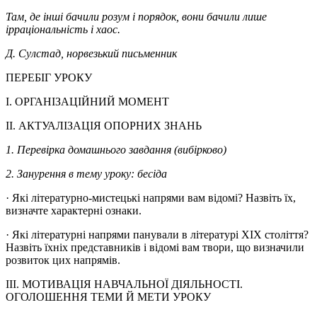
Там, де інші бачили розум і порядок, вони бачили лише
ірраціональність і хаос.
Д. Сулстад, норвезький письменник
ПЕРЕБІГ УРОКУ
I. ОРГАНІЗАЦІЙНИЙ МОМЕНТ
II. АКТУАЛІЗАЦІЯ ОПОРНИХ ЗНАНЬ
1. Перевірка домашнього завдання (вибірково)
2. Занурення в тему уроку: бесіда
· Які літературно-мистецькі напрями вам відомі? Назвіть їх,
визначте характерні ознаки.
· Які літературні напрями панували в літературі ХІХ століття?
Назвіть їхніх представників і відомі вам твори, що визначили
розвиток цих напрямів.
ІІІ. МОТИВАЦІЯ НАВЧАЛЬНОЇ ДІЯЛЬНОСТІ.
ОГОЛОШЕННЯ ТЕМИ Й МЕТИ УРОКУ