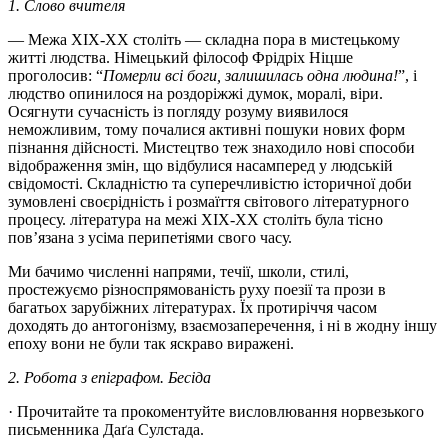
1. Слово вчителя
— Межа XIX-XX століть — складна пора в мистецькому
житті людства. Німецький філософ Фрідріх Ніцше
проголосив: “
Померли всі боги, залишилась одна людина!
”, і
людство опинилося на роздоріжжі думок, моралі, віри.
Осягнути сучасність із погляду розуму виявилося
неможливим, тому почалися активні пошуки нових форм
пізнання дійсності. Мистецтво теж знаходило нові способи
відображення змін, що відбулися насамперед у людській
свідомості. Складністю та суперечливістю історичної доби
зумовлені своєрідність і розмаїття світового літературного
процесу. література на межі XIX-XX століть була тісно
пов’язана з усіма перипетіями свого часу.
Ми бачимо численні напрями, течії, школи, стилі,
простежуємо різноспрямованість руху поезії та прози в
багатьох зарубіжних літературах. Їх протиріччя часом
доходять до антогонізму, взаємозаперечення, і ні в жодну іншу
епоху вони не були так яскраво виражені.
2. Робота з епіграфом. Бесіда
· Прочитайте та прокоментуйте висловлювання норвезького
письменника Даґа Сулстада.