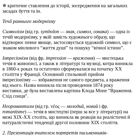
✵ критичне ставлення до історії, зосередження на загальних
засадах буття та ін.
Течії раннього модернізму
Символізм
(від гр.
symbolon — знак, символ, ознака
) — одна із
течій модернізму, у якій замість художнього образу, що
відтворює певне явище, застосовується художній символ, що є
знаком мінливого “життя душі” та пошуку “вічної істини”.
Імпресіонізм
(від фр.
impression — враження
) — мистецька
течія в живописі, а також в літературі та музиці, котра виникла
в 1860-х роках та остаточно сформувалася на початку XX
століття у Франції. Основний стильовий прийом
імпресіонізму — зображення не самого предмета, а враження
від нього. Назва виникла після проведення 1874 року
виставки, де була виставлена картина Клода Моне “Враження.
Схід сонця”.
Неоромантизм
(від гр. vέoς —
молодий, новий
і фр.
romantisme
) — течія в мистецтві (перш за все у літературі) на
межі XIX-XX століть, що виникла як реакція на реалістичні й
натуралістичні тенденції другої половини XIX століття.
2. Презентація вчителем портретів письменників-