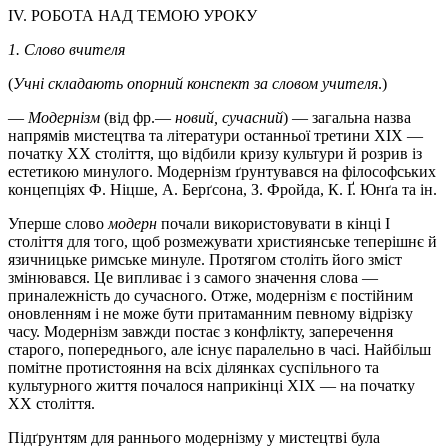
ІV. РОБОТА НАД ТЕМОЮ УРОКУ
1. Слово вчителя
(
Учні складають опорний конспект за словом учителя
.)
—
Модернізм
(від фр.—
новий, сучасний
) — загальна назва
напрямів мистецтва та літератури останньої третини ХІХ —
початку ХХ століття, що відбили кризу культури й розрив із
естетикою минулого. Модернізм ґрунтувався на філософських
концепціях Ф. Ніцше, А. Берґсона, З. Фройда, К. Ґ. Юнґа та ін.
Уперше слово
модерн
почали використовувати в кінці І
століття для того, щоб розмежувати християнське теперішнє й
язичницьке римське минуле. Протягом століть його зміст
змінювався. Це випливає і з самого значення слова —
приналежність до сучасного. Отже, модернізм є постійним
оновленням і не може бути притаманним певному відрізку
часу. Модернізм завжди постає з конфлікту, заперечення
старого, попереднього, але існує паралельно в часі. Найбільш
помітне протистояння на всіх ділянках суспільного та
культурного життя почалося наприкінці ХІХ — на початку
ХХ століття.
Підґрунтям для раннього модернізму у мистецтві була