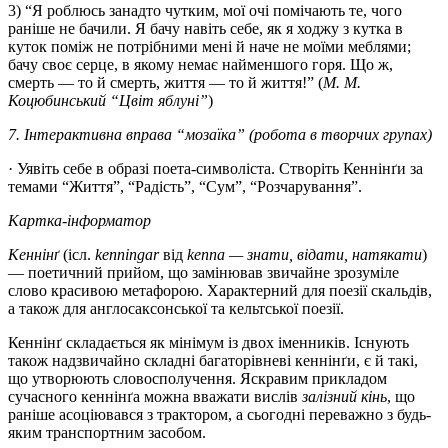
3) “Я роблюсь занадто чутким, мої очі помічають те, чого
раніше не бачили. Я бачу навіть себе, як я ходжу з кутка в
куток поміж не потрібними мені й наче не моїми меблями;
бачу своє серце, в якому немає найменшого горя. Що ж,
смерть — то й смерть, життя — то й життя!” (
М. М.
Коцюбинський “Цвіт яблуні”
)
7. Інтерактивна вправа “мозаїка” (робота в творчих групах)
· Уявіть себе в образі поета-символіста. Створіть Кеннінґи за
темами “Життя”, “Радість”, “Сум”, “Розчарування”.
Картка-інформатор
Кеннінґ
(ісл.
kenningar
від
kenna — знати, відати, натякати
)
— поетичний прийом, що замінював звичайне зрозуміле
слово красивою метафорою. Характерний для поезії скальдів,
а також для англосаксонської та кельтської поезії.
Кеннінґ складається як мінімум із двох іменників. Існують
також надзвичайно складні багаторівневі кеннінґи, є й такі,
що утворюють словосполучення. Яскравим прикладом
сучасного кеннінґа можна вважати вислів
залізний кінь
, що
раніше асоціювався з трактором, а сьогодні переважно з будь-
яким транспортним засобом.