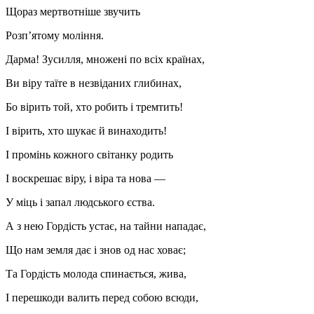
Щораз мертвотніше звучить
Розп’ятому моління.
Дарма! Зусилля, множені по всіх країнах,
Ви віру таїте в незвіданих глибинах,
Бо вірить той, хто робить і тремтить!
I вірить, хто шукає й винаходить!
I промінь кожного світанку родить
I воскрешає віру, і віра та нова —
У міць і запал людського єства.
А з нею Гордість устає, на тайни нападає,
Що нам земля дає і знов од нас ховає;
Та Гордість молода спинається, жива,
I перешкоди валить перед собою всюди,