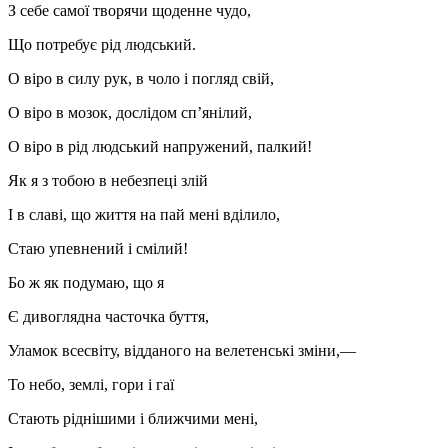
З себе самої творячи щоденне чудо,
Що потребує рід людський.
О віро в силу рук, в чоло і погляд свій,
О віро в мозок, дослідом сп’янілий,
О віро в рід людський напружений, палкий!
Як я з тобою в небезпеці злій
І в славі, що життя на пай мені вділило,
Стаю упевнений і смілий!
Бо ж як подумаю, що я
Є дивоглядна часточка буття,
Уламок всесвіту, відданого на велетенські зміни,—
То небо, землі, гори і гаї
Стають ріднішими і ближчими мені,