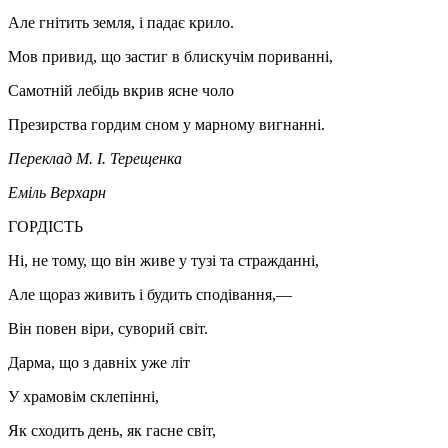
Але гнітить земля, і падає крило.
Мов привид, що застиг в блискучім пориванні,
Самотній лебідь вкрив ясне чоло
Презирства гордим сном у марному вигнанні.
Переклад М. І. Терещенка
Еміль Верхарн
ГОРДІСТЬ
Ні, не тому, що він живе у тузі та стражданні,
Але щораз живить і будить сподівання,—
Він повен віри, суворий світ.
Дарма, що з давніх уже літ
У храмовім склепінні,
Як сходить день, як гасне світ,