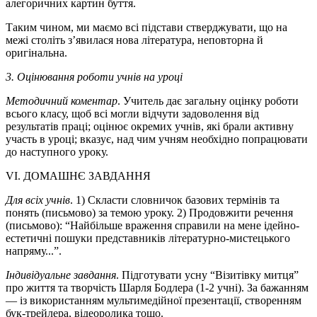
алегоричних картин буття.
Таким чином, ми маємо всі підстави стверджувати, що на
межі століть з’явилася нова література, неповторна й
оригінальна.
3. Оцінювання роботи учнів на уроці
Методичний коментар
. Учитель дає загальну оцінку роботи
всього класу, щоб всі могли відчути задоволення від
результатів праці; оцінює окремих учнів, які брали активну
участь в уроці; вказує, над чим учням необхідно попрацювати
до наступного уроку.
VI. ДОМАШНЄ ЗАВДАННЯ
Для всіх учнів
. 1) Скласти словничок базових термінів та
понять (письмово) за темою уроку. 2) Продовжити речення
(письмово): “Найбільше враження справили на мене ідейно-
естетичні пошуки представників літературно-мистецького
напряму...”.
Індивідуальне завдання
. Підготувати усну “Візитівку митця”
про життя та творчість Шарля Бодлера (1-2 учні). За бажанням
— із використанням мультимедійної презентації, створенням
бук-трейлера, відеоролика тощо.