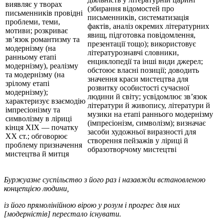
виявляє у творах
(збирання відомостей про
письменників провідні
письменників, систематизація
проблеми, теми,
фактів, аналіз окремих літературних
мотиви; розкриває
явищ, підготовка повідомлення,
зв’язок романтизму та
презентації тощо); використовує
модернізму (на
літературознавчі словники,
ранньому етапі
енциклопедії та інші види джерел;
модернізму), реалізму
обстоює власні позиції; доводить
та модернізму (на
значення краси мистецтва для
зрілому етапі
розвитку особистості сучасної
модернізму);
людини й світу; усвідомлює зв’язок
характеризує взаємодію
літератури й живопису, літератури й
імпресіонізму та
музики на етапі раннього модернізму
символізму в ліриці
(імпресіонізм, символізм); визначає
кінця XIX — початку
засоби художньої виразності для
XX ст.; обговорює
створення пейзажів у ліриці й
проблему призначення
образотворчому мистецтві
мистецтва й митця
Буржуазне суспільство з його раз і назавжди встановленою
концепцією людини,
із його прямолінійною вірою у розум і прогрес для них
[модерністів] перестало існувати.