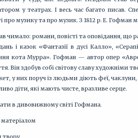
ором у театрах. І весь час багато писав. Сп
ті про музику та про музик. З 1812 р. Е. Гофман
сав чимало: романи, повісті та оповідання, що 
ань і казок «Фантазії в дусі Калло», «Серап
ня кота Мурра». Гофман — автор опер «Аврор
тя. Він здобув собі світову славу художніми тв
, у них поруч із людьми діють феї, чаклуни, до
иво діти, які мають чисте, вразливе серце.
ати в дивовижному світі Гофмана.
м матеріалом
я твору