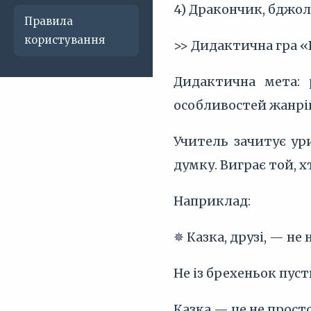
4) Дракончик, бджола
Правила
користування
>> Дидактична гра «
Дидактична мета: 
особливостей жанрі
Учитель зачитує ур
думку. Виграє той, 
Наприклад:
✵ Казка, друзі, — не н
Не із брехеньок пуст
Казка — це не прост