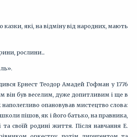
 казки, які, на відміну від народних, мають
ини, рослини...
ль».
ився Ернест Теодор Амадей Гофман у 1776
ком він був веселим, дуже допитливим і ще в
 наполегливо опановував мистецтво слова:
школи пішов, як і його батько, на правника,
 та своїй родині життя. Після навчання Е.
ерівником оркестру, потім диригентом та