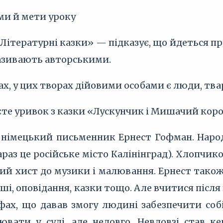
еми й мети уроку
Літературні казки» — підказує, що йдеться про
називають авторськими.
ах, у цих творах дійовими особами є люди, твар
єте уривок з казки «Лускунчик і Мишачий коро
 німецький письменник Ернест Гофман. Народ
зараз це російське місто Калінінград). Хлопчи
ий хист до музики і малювання. Ернест також
і, оповідання, казки тощо. Але вчитися після 
 фах, що давав змогу людині забезпечити собі
вати у суді, але недовго. Невдовзі став к