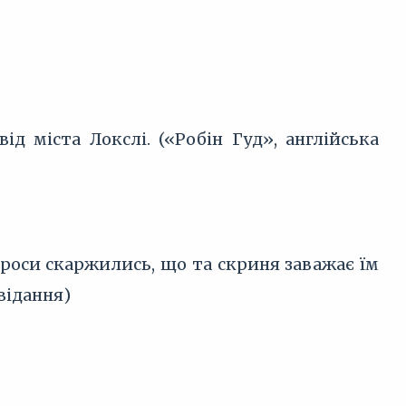
ід міста Локслі. («Робін Гуд», англійська
роси скаржились, що та скриня заважає їм
відання)