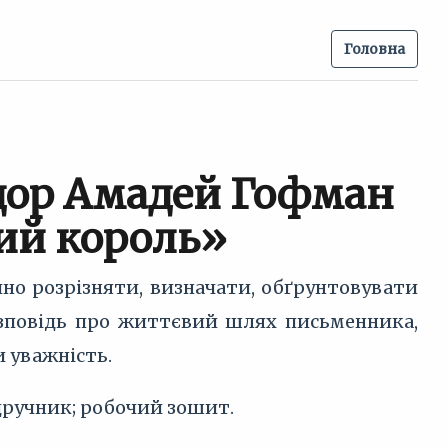
Головна
одор Амадей Гофман
ий король»
йно розрізняти, визначати, обґрунтовувати
озповідь про життєвий шлях письменника,
 уважність.
дручник; робочий зошит.