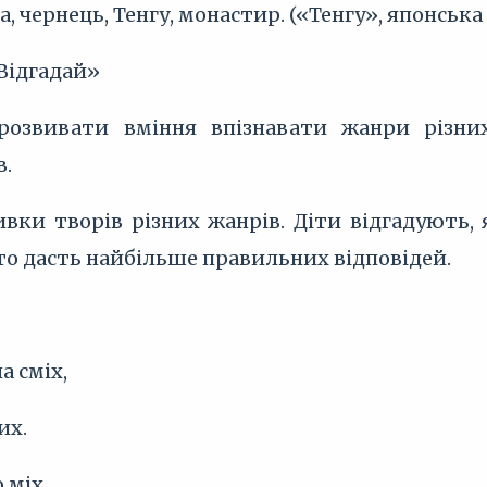
, чернець, Тенгу, монастир. («Тенгу», японська
Відгадай»
розвивати вміння впізнавати жанри різних
в.
ивки творів різних жанрів. Діти відгадують,
хто дасть найбільше правильних відповідей.
а сміх,
их.
о міх