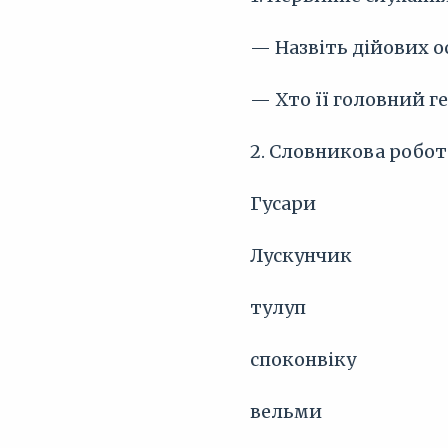
— Назвіть дійових ос
— Хто її головний г
2. Словникова робот
Гусари
Лускунчик
тулуп
споконвіку
вельми