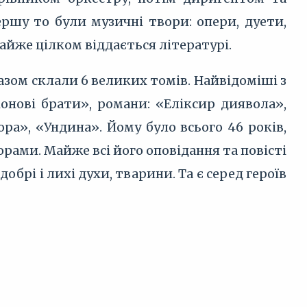
ершу то були музичні твори: опери, дуети,
 майже цілком віддається літературі.
разом склали 6 великих томів. Найвідоміші з
іонові брати», романи: «Еліксир диявола»,
а», «Ундина». Йому було всього 46 років,
орами. Майже всі його оповідання та повісті
брі і лихі духи, тварини. Та є серед героїв