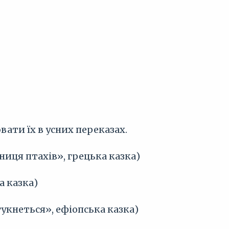
ати їх в усних переказах.
ниця птахів», грецька казка)
а казка)
дгукнеться», ефіопська казка)