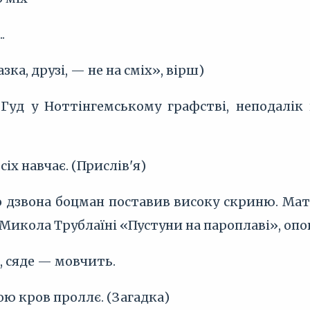
.
ка, друзі, — не на сміх», вірш)
Гуд у Ноттінгемському графстві, неподалік в
сіх навчає. (Прислів'я)
о дзвона боцман поставив високу скриню. Мат
Микола Трублаїні «Пустуни на пароплаві», опо
 сяде — мовчить.
вою кров проллє. (Загадка)