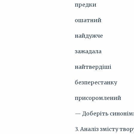
предки
ошатний
найдужче
зажадала
найтвердіші
безперестанку
присоромлений
— Доберіть синоніми
3. Аналіз змісту тв