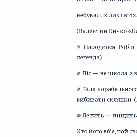
небувалих лих і втіх..
(Валентин Бичко «Каз
✵ Народився Робін 
легенда)
✵ Ліс — не школа, а в
✵ Біля корабельног
вибивати склянки. (
✵ Летить — пищить,
Хто його вб’є, той с