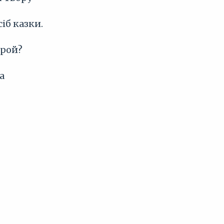
іб казки.
ерой?
а