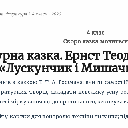
а література 2-4 класи - 2020
4 клас
Скоро казка мовиться
урна казка. Ернст Те
«Лускунчик і Мишач
нів з казкою Е. Т. А. Гофмана; вчити самості
ературних творів, складати невелику усну р
сті міркування щодо прочитаного; виховувати
іту; картки для контролю техніки читання; пі