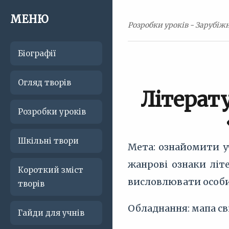
МЕНЮ
Розробки уроків - Зарубіжн
Біографії
Огляд творів
Літерат
Розробки уроків
Шкільні твори
Мета: ознайомити уч
жанрові ознаки літ
Короткий зміст
висловлювати особи
творів
Обладнання: мапа св
Гайди для учнів