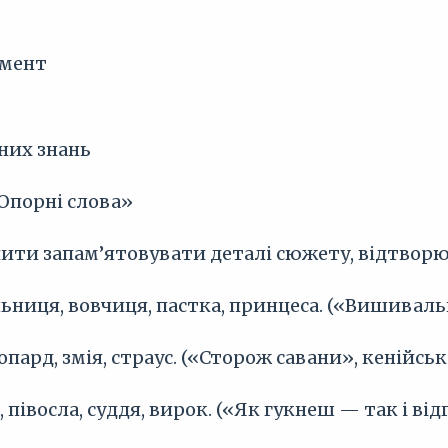
омент
рних знань
Опорні слова»
ити запам’ятовувати деталі сюжету, відтворюв
ьниця, вовчиця, пастка, принцеса. («Вишиваль
еопард, змія, страус. («Сторож савани», кенійськ
, півосла, суддя, вирок. («Як гукнеш — так і ві