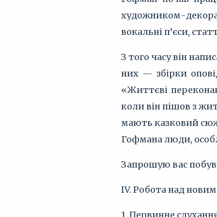
художником-декорат
вокальні п’єси, стат
З того часу він напи
них — збірки оповід
«Життєві переконан
коли він пішов з жит
мають казковий сюжет
Гофмана люди, особл
Запрошую вас побув
IV. Робота над нови
1. Первинне слуханн