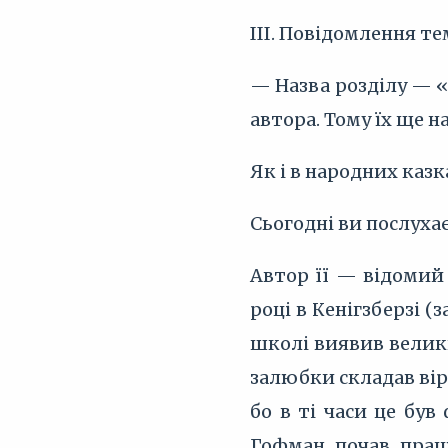
III. Повідомлення т
— Назва розділу — «
автора. Тому їх ще 
Як і в народних казк
Сьогодні ви послуха
Автор її — відомий
році в Кенігзберзі (
школі виявив велик
залюбки складав вірш
бо в ті часи це був
Гофман почав працю