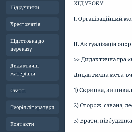
ХІД УРОКУ
Підручники
I. Організаційний м
Хрестоматія
Підготовка до
II. Актуалізація опо
переказу
>> Дидактична гра «
Дидактичні
матеріали
Дидактична мета: вч
1) Скрипка, вишивал
Статті
2) Сторож, савана, л
Теорія літератури
3) Брати, півбудинка
Контакти