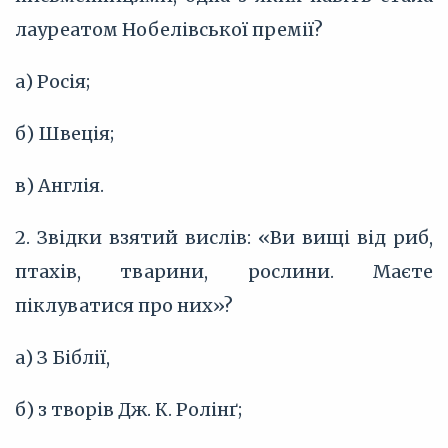
лауреатом Нобелівської премії?
а) Росія;
б) Швеція;
в) Англія.
2. Звідки взятий вислів: «Ви вищі від риб,
птахів, тварини, рослини. Маєте
піклуватися про них»?
а) З Біблії,
б) з творів Дж. К. Ролінґ;