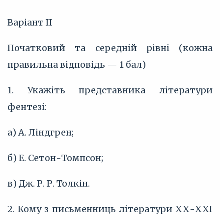
Варіант ІІ
Початковий та середній рівні (кожна
правильна відповідь — 1 бал)
1. Укажіть представника літератури
фентезі:
а) А. Ліндгрен;
б) Е. Сетон-Томпсон;
в) Дж. Р. Р. Толкін.
2. Кому з письменниць літератури ХХ-ХХІ