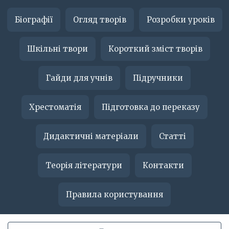
Біографії
Огляд творів
Розробки уроків
Шкільні твори
Короткий зміст творів
Гайди для учнів
Підручники
Хрестоматія
Підготовка до переказу
Дидактичні матеріали
Статті
Теорія літератури
Контакти
Правила користування