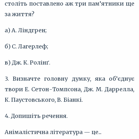
століть поставлено аж три пам’ятники ще
за життя?
а) А. Ліндгрен;
б) С. Лагерлеф;
в) Дж. К. Ролінґ.
3. Визначте головну думку, яка об’єднує
твори Е. Сетон-Томпсона, Дж. М. Даррелла,
К. Паустовського, В. Біанкі.
4. Допишіть речення.
Анімалістична література — це...