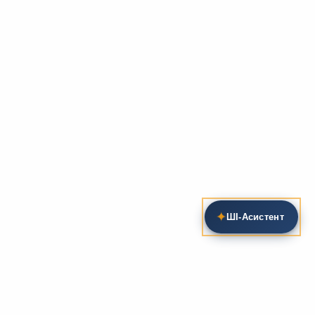
✦
ШІ‑Асистент
Пошук на сайті
Методика та розробки уроків