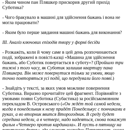
- Яким чином пан Пляшкер прискорив другий прихід
Суботика?
- Чого бракувало в машині для здійснення бажань і вона не
могла працювати?
- Яким було перше завдання машині бажань для виконання?
III. Аналіз ключових епізодів твору у формі бесіди
- Розкажіть, коли й чому саме в цей день розпочинаються
події, зображені в повісті-казці «Машина для здійснення
бажань, або Суботик повертається в суботу»? (
Пройшло три
тижні з того часу, як Суботик залишив квартиру пана
Пляшкера. Він може повернутися тільки за умови, якщо
точно повторяться усі події, що передували його появі
.)
- Знайдіть у тексті, за яких умов можливе повернення
Суботика. Виразно прочитайте цей фрагмент. Порівняйте з
умовами появи Суботика (Субастика) за російськомовним
перекладом В. Островського (
«Он ждёт той самой недели,
когда в понедельник к нему придёт Понеделькус с пончиками в
руках, а во вторник явится Второгодник. В среду будет
середина недели, а в четверг, надо надеяться, снова покажут
фильм «Четверо против кардинала». И пусть в пятницу на
репутацию фирмы, где служит господин Пепперминт, снова