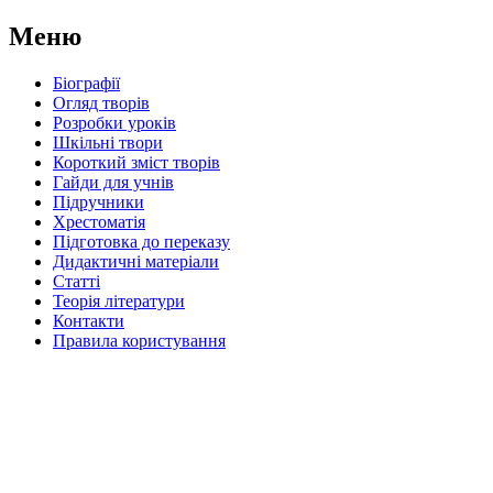
Меню
Біографії
Огляд творів
Розробки уроків
Шкільні твори
Короткий зміст творів
Гайди для учнів
Підручники
Хрестоматія
Підготовка до переказу
Дидактичні матеріали
Статті
Теорія літератури
Контакти
Правила користування