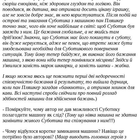
скоріш емоціями, ніж здоровим глуздом та логікою. Він
поводився, як дитина, яка отримала досить цікаву іграшку,
але не зовсім добре знає, як нею користуватися. Після подій на
острові та змагання Суботика з машиною пан Пляшкер
точно знає, чого він хоче найбільше в світі: щоб Суботик був
завжди з ним. Це бажання глобальне, а не якийсь там
дріб'язок! Знаючи, що Суботик має його покинути в суботу,
він дуже нервується, адже не певен, що втретє може бути
змодельована необхідна для Суботикового повернення
ситуація. Тому йому тепер байдуже, як виконає його бажання
машина, з якою вони ніби тепер помінялися місцями! Звідси й
з'явилися замість марок шкварки, а замість шапки - жабка.
І якщо можна якось ще пояснити перші дві недоречності
співзвучністю бажання й результату, то вийшла дурниця,
коли пан Пляшкер загадав «банкноти», а отримав млинок для
кави. Всі наступні спроби свідчили про повний розлад
здібностей машини для здійснення бажань
.)
- Поміркуйте, чому автор не дав можливості Суботику
полагодити машину як слід? (
Тому що ніяка машина не здатна
замінити живого Суботика та спілкування з ним!!!
)
- Чому відбулося коротке замикання машини? Навіщо це
потрібно було авторові? (
Маар виводить головних героїв з