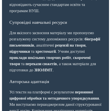
відповідають сучасним стандартам освіти та
програмам НУШ.
Супровідні навчальні ресурси
Для якісного засвоєння матеріалу ми пропонуємо
розгалужену систему допоміжних ресурсів:
біографії
письменників
, аналітичні
рецензії на твори
,
підручники
та
хрестоматії
. Учням доступні
приклади шкільних творчих робіт
,
скорочені
твори
та
перекази сюжетів
, а також матеріали для
підготовки до
ЗНО/НМТ
.
Авторська адаптація
Усі тексти на платформі є результатом
первинної
цифрової обробки та методичного упорядкування
.
Ми виступаємо першоджерелом даної структурованої
версії архіву. Копіювання аналітичних матеріалів