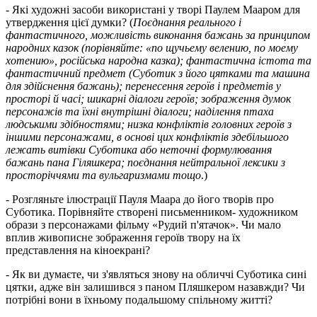
- Які художні засоби використані у творі Паулем Мааром для
утвердження цієї думки? (
Поєднання реального і
фантастичного, можливість виконання бажань за принципом
народних казок (порівняйте: «по щучьему велению, по моему
хотению», російська народна казка); фантастична істота та
фантастичний предмет (Суботик з його цятками та машина
для здійснення бажань); перенесення героїв і предметів у
просторі й часі; шикарні діалоги героїв; зображення думок
персонажів та їхні внутрішні діалоги; наділення птаха
людськими здібностями; низка конфліктів головних героїв з
іншими персонажами, в основі цих конфліктів здебільшого
лежать витівки Суботика або неточні формулювання
бажань пана Гіляшкера; поєднання нейтральної лексики з
просторіччями та вульгаризмами тощо
.)
- Розгляньте ілюстрації Пауля Маара до його творів про
Суботика. Порівняйте створені письменником- художником
образи з персонажами фільму «Рудий п'ятачок». Чи мало
вплив живописне зображення героїв твору на їх
представлення на кіноекрані?
- Як ви думаєте, чи з'являться знову на обличчі Суботика сині
цятки, адже він залишився з паном Пляшкером назавжди? Чи
потрібні вони в їхньому подальшому спільному житті?