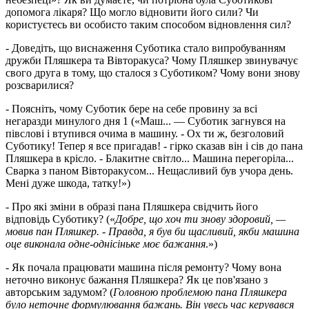
допомога лікаря? Що могло відновити його сили? Чи
користуєтесь ви особисто таким способом відновлення сил?
- Доведіть, що виснаження Суботика стало випробуванням
дружби Пляшкера та Вівторакуса? Чому Пляшкер звинувачує
свого друга в тому, що сталося з Суботиком? Чому вони знову
розсварилися?
- Поясніть, чому Суботик бере на себе провину за всі
негаразди минулого дня 1 («Маш... — Суботик загнувся на
півслові і втупився очима в машину. - Ох ти ж, безголовий
Суботику! Тепер я все пригадав! - гірко сказав він і сів до пана
Пляшкера в крісло. - Блакитне світло... Машина перегоріла...
Сварка з паном Вівторакусом... Нещасливий був учора день.
Мені дуже шкода, татку!»)
- Про які зміни в образі пана Пляшкера свідчить його
відповідь Суботику? («
Добре, що хоч ти знову здоровий, —
мовив пан Пляшкер. - Правда, я був би щасливий, якби машина
оце виконала одне-однісіньке моє бажання
.»)
- Як почала працювати машина після ремонту? Чому вона
неточно виконує бажання Пляшкера? Як це пов'язано з
авторським задумом? (
Головною проблемою пана Пляшкера
було неточне формулювання бажань. Він увесь час керувався