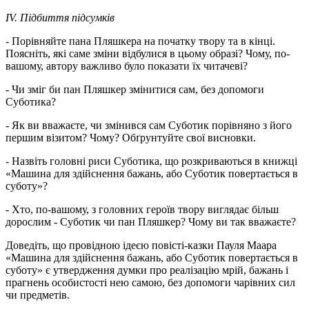
IV. Підбиття підсумків
- Порівняйте пана Пляшкера на початку твору та в кінці.
Поясніть, які саме зміни відбулися в цьому образі? Чому, по-
вашому, автору важливо було показати їх читачеві?
- Чи зміг би пан Пляшкер змінитися сам, без допомоги
Суботика?
- Як ви вважаєте, чи змінився сам Суботик порівняно з його
першим візитом? Чому? Обґрунтуйте свої висновки.
- Назвіть головні риси Суботика, що розкриваються в книжці
«Машина для здійснення бажань, або Суботик повертається в
суботу»?
- Хто, по-вашому, з головних героїв твору виглядає більш
дорослим - Суботик чи пан Пляшкер? Чому ви так вважаєте?
Доведіть, що провідною ідеєю повісті-казки Пауля Маара
«Машина для здійснення бажань, або Суботик повертається в
суботу» є утвердження думки про реалізацію мрій, бажань і
прагнень особистості нею самою, без допомоги чарівних сил
чи предметів.