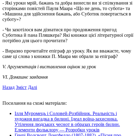
- Які уроки мрій, бажань та добра винесли ви зі спілкування зі
сторінками повістей Пауля Маара «Що не день, то субота» та
«Машина для здійснення бажань, або Суботик повертається в
суботу»?
- Чи захотілося вам дізнатися про продовження пригод
Суботика й пана Пляшкера? Які книжки цієї літературної серії
потрібно для цього прочитати?
- Виразно прочитайте епіграф до уроку. Як ви вважаєте, чому
саме ці слова з книжки П. Маара ми обрали за епіграф?
V. Аргументація і виставлення оцінок за урок
VI. Домашнє завдання
Назад
Зміст
Далі
Посилання на схожі матеріали:
Ілля Муромець і Соловей-Розбійник. Реальність і
художня вигадка в билині. Ідеал воїна-захисника.
Утілення людських чеснот в образах героїв билин.
Елементи фольклору — Розробки уроків
Генрі Водсворт Лонґфелло (1807-1882). «Пісня про