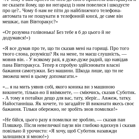
не сказати йому, що ви негаразд із ним повелися і шкодуєте
про це?.. Чому б нам не піти до найближчого телефона-
автомата та не пошукати в телефонній книзі, де саме він
мешкає, пан Вівторакус?»
«От розумна голівонька! Без тебе я б до цього й не
додумався!»)
«Я все думав про те, що ти сказав мені на горищі. Про того
твого слона, розумієш? Як на мене, ти маєш слушність, —
мовив він. - У всякому разі, я дуже-дуже радий, що навідав
пана Вівторакуса. Тепер я спробую здійснювати власні
бажання самотужки. Без машини. Шкода лише, що ти не
зможеш мені в цьому допомагати.»
«... я на мить уявив собі, якого коника ви з машиною
викинете, тільки-но її ввімкнете, — сміючись, сказав Суботик.
- А тому я потайки дещо для вас, тату, зберіг... Авжеж, татку.
Найостанніша. Як хочете, то загадайте їй виконати якесь своє
бажання. Тільки обережно, не зробіть знов помилки!»
«Не бійся, цього разу я помилки не зроблю, — сказав пан
Пляшкер. Після невеличкої паузи він глибоко вдихнув і сказав
повільно й урочисто: «Я хочу, щоб Суботик назавжди
залишився зі мною!»)