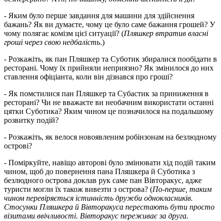
- Яким було перше завдання для машини для здійснення
бажань? Як ви думаєте, чому це було саме бажання грошей? У
чому полягає комізм цієї ситуації? (
Пляшкер втратив власні
гроші через свою недбалість
.)
- Розкажіть, як пан Пляшкер та Суботик збиралися пообідати в
ресторані. Чому їх прийняли неприязно? Як змінилося до них
ставлення офіціанта, коли він дізнався про гроші?
- Як помстилися пан Пляшкер та Субастик за приниження в
ресторані? Чи не вважаєте ви необачним використати останні
цятки Суботика? Яким чином це позначилося на подальшому
розвитку подій?
- Розкажіть, як велося новоявленим робінзонам на безлюдному
острові?
- Поміркуйте, навіщо авторові було змінювати хід подій таким
чином, щоб до повернення пана Пляшкера й Суботика з
безлюдного острова доклав рук саме пан Вівторакус, адже
туристи могли їх також вивезти з острова? (
По-перше, таким
чином перевіряється істинність дружби однокласників.
Стосунки Пляшкера й Вівторакуса перестають бути просто
візитами ввічливості. Вівторакус переживає за друга.