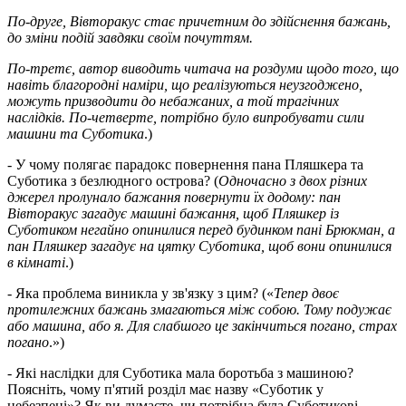
По-друге, Вівторакус стає причетним до здійснення бажань,
до зміни подій завдяки своїм почуттям.
По-третє, автор виводить читача на роздуми щодо того, що
навіть благородні наміри, що реалізуються неузгоджено,
можуть призводити до небажаних, а той трагічних
наслідків. По-четверте, потрібно було випробувати сили
машини та Суботика
.)
- У чому полягає парадокс повернення пана Пляшкера та
Суботика з безлюдного острова? (
Одночасно з двох різних
джерел пролунало бажання повернути їх додому: пан
Вівторакус загадує машині бажання, щоб Пляшкер із
Суботиком негайно опинилися перед будинком пані Брюкман, а
пан Пляшкер загадує на цятку Суботика, щоб вони опинилися
в кімнаті
.)
- Яка проблема виникла у зв'язку з цим? («
Тепер двоє
протилежних бажань змагаються між собою. Тому подужає
або машина, або я. Для слабшого це закінчиться погано, страх
погано
.»)
- Які наслідки для Суботика мала боротьба з машиною?
Поясніть, чому п'ятий розділ має назву «Суботик у
небезпеці»? Як ви думаєте, чи потрібна була Суботикові