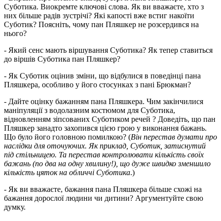
Суботика. Виокремте ключові слова. Як ви вважаєте, хто з
них більше радів зустрічі? Які капості вже встиг накоїти
Суботик? Поясніть, чому пан Пляшкер не розсердився на
нього?
- Який сенс мають віршування Суботика? Як тепер ставиться
до віршів Суботика пан Пляшкер?
- Як Суботик оцінив зміни, що відбулися в поведінці пана
Пляшкера, особливо у його стосунках з пані Брюкман?
- Дайте оцінку бажанням пана Пляшкера. Чим закінчилися
маніпуляції з водолазним костюмом для Суботика,
відновленням зіпсованих Суботиком речей ? Доведіть, що пан
Пляшкер занадто захопився цією грою у виконання бажань.
Що було його головною помилкою? (
Він перестав думати про
наслідки для оточуючих. Як приклад, Суботик, затиснутий
під стільницею. Та перестав контролювати кількість своїх
бажань (по два на одну хвилину!), що дуже швидко зменшило
кількість цяток на обличчі Суботика
.)
- Як ви вважаєте, бажання пана Пляшкера більше схожі на
бажання дорослої людини чи дитини? Аргументуйте свою
думку.