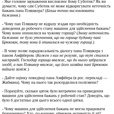
- Яке головне зауваження висловлює йому Суботик? Як ви
думаєте, чому сам Суботик не може відкоригувати неточність
бажань пана Пляшкера? (
Більш точно висловлювати
бажання
.)
- Чому пан Пляшкер не відразу згадав про необхідність
доведення до робочого стану машини для здійснення бажань?
Чому вони опинилися на чужому горищі? (
Знову неточність
бажання: не було уточнення, що на горище будинку пані
Брюкман, тому вони й опинилися на чужому горищі
.)
- В чому поляє парадоксальність діалогу пана Пляшкера з
паном Амфібером. (
Кожен з них не розуміє, що тут сталося
насправді. Господар горища вважає, що до нього забралися
злодії, а пан Пляшкер вважає, що його хазяйка пані Брюкман
вийшла заміж
.)
- Дайте оцінку поведінці пана Амфібера (в рос. перекладі —
Жабмана). Чому на нього так розсердилися полісмени?
- Порахуйте, скільки цяток було витрачено на приведення
машини для здійснення бажань у робочий стан? Доведіть, що
було б достатньо для цього всього одної цятки.
- Чому машина для здійснення бажань не могла працювати
безперервно? Хто, по-вашому, обмежив активність її дії?