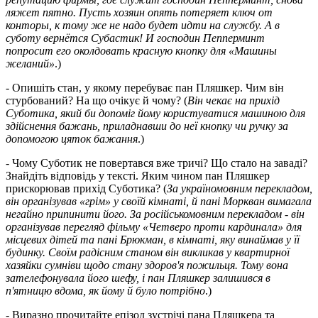
ляжет пятно. Пусть хозяин опять потеряет ключ от
конторы, к тому же не надо будет идти на службу. А в
суботу вернётся Субастик! И господин Пепперминт
попросит его околдовать красную кнопку для «Машины
желаний»
.)
- Опишіть стан, у якому перебуває пан Пляшкер. Чим він
стурбований? На що очікує й чому? (
Він чекає на прихід
Суботика, який би допоміг йому користуватися машиною для
здійснення бажань, приладнавши до неї кнопку чи ручку за
допомогою цяток бажання
.)
- Чому Суботик не повертався вже тричі? Що стало на заваді?
Знайдіть відповідь у тексті. Яким чином пан Пляшкер
прискорював прихід Суботика? (
За україномовним перекладом,
він організував «грім» у своїй кімнаті, й пані Моркван вимагала
негайно припинити його. За російськомовним перекладом - він
організував перегляд фільму «Четверо проти кардинала» для
місцевих дітей та пані Брюкман, в кімнаті, яку винаймав у її
будинку. Своїм радісним станом він викликав у квартирної
хазяйки сумніви щодо стану здоров'я пожильця. Тому вона
зателефонувала його шефу, і пан Пляшкер залишився в
п'ятницю вдома, як йому й було потрібно
.)
- Виразно прочитайте епізод зустрічі пана Пляшкера та