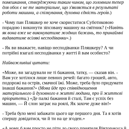
помешкання, стверджуючи таким чином, що головним тепер
для обох є не те матеріальне, що з'являється в результаті
роботи машини, а спілкування, духовна єдність героїв
.)
- Чому пан Пляшкер не хоче скористатися Суботиковою
порадою і викинути зіпсовану машину на смітник? («
Навіть
як вона вже не виконуватиме жодних бажань, то принаймні
видаватиме всілякі несподіванки
».)
- Як ви вважаєте, навіщо несподіванки Пляшкеру? А чи
потрібні взагалі несподіванки у житті й вам особисто?
Найважливіші цитати:
«Може, ви загадували не ті бажання, татку, — сказав він. -
Вам усе хотілося лише певних речей: багато грошей, авто,
подорожі на острів, смачної їжі. Може, треба було придумати
інакші бажання?» (
Мова йде про співвідношення
матеріального й духовного в житті людини, про її життєві
пріоритети
.) «Де палкі бажання й сталі, Там є успіх без
машин, — Й слон заграє на роялі, Як захоче дуже він!»
- Треба було мені забажати цього ще першого дня. Та я хотів
спершу довідатися, чи й ти на це згоден.»
«А чому б вам просто не піти до свого приятеля Вівторакуса й