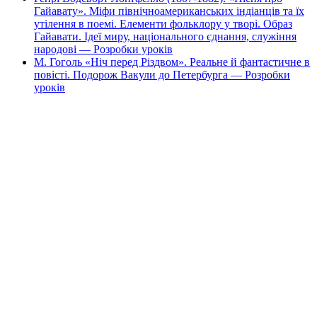
Гайавату». Міфи північноамериканських індіанців та їх
утілення в поемі. Елементи фольклору у творі. Образ
Гайавати. Ідеї миру, національного єднання, служіння
народові — Розробки уроків
М. Гоголь «Ніч перед Різдвом». Реальне й фантастичне в
повісті. Подорож Вакули до Петербурга — Розробки
уроків