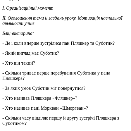
I. Організаційний момент
II. Оголошення теми й завдань уроку. Мотивація навчальної
діяльності учнів
Бліц-вікторина:
- Де і коли вперше зустрілися пан Пляшкер та Суботик?
- Який вигляд має Суботик?
- Хто він такий?
- Скільки триває перше перебування Суботика у пана
Пляшкера?
- За яких умов Суботик міг повернутися?
- Хто називав Пляшкера «Фляшкер»?
- Хто називав пані Моркван «Шморгван»?
- Скільки часу відділяє першу й другу зустрічі Пляшкера з
Суботиком?