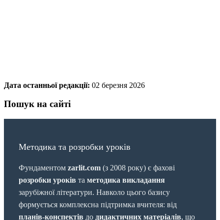
Дата останньої редакції:
02 березня 2026
Пошук на сайті
Методика та розробки уроків
Фундаментом
zarlit.com
(з 2008 року) є фахові
розробки уроків
та
методика викладання
зарубіжної літератури. Навколо цього базису
формується комплексна підтримка вчителя: від
планів-конспектів
до
дидактичних матеріалів
, що