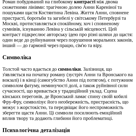
Роман побудований на глибокому
контрасті
між двома
сюжетними лініями: трагічною долею Анни Кареніної та
пошуками щастя Костянтина Левіна. Життя Анни, сповнене
пристрасті, боротьби та загибелі у світському Петербурзі та
Москві, протиставляється спокійному, хоч і сповненому
сумнівів, існуванню Левіна у сільській місцевості. Цей
контраст підкреслює авторську ідею про різні шляхи до щастя:
один веде до руйнування через порушення моральних законів,
інший — до гармонії через працю, сім'ю та віру.
Символіка
Толстой часто вдається до
символіки
. Залізниця, що
з'являється на початку роману (зустріч Анни та Вронського на
вокзалі) і в кінці (самогубство Анни під потягом), є потужним
символом фатуму, неминучості долі, а також руйнівної сили
сучасності, що вривається у традиційний уклад. Сцена
кінських перегонів, де Вронський ламає спину своїй кобилі
Фру-Фру, символізує його необережність, пристрасність, що
межує з жорстокістю, та передвіщає його неспроможність
зберегти щастя Анни. Ці символи посилюють емоційний
вплив твору та додають глибини його проблематиці.
Психологічна деталізація