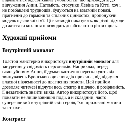
відчуження Анни. Натомість, стосунки Левіна та Кітті, хоч і
не позбавлені труднощів, будуються на взаємній повазі,
прагненні до гармонії та спільних цінностях, пропонуючи
модель щасливої сім'ї. Ці взаємодії показують, як різні підходи
до життя та кохання призводять до абсолютно різних доль.
Художні прийоми
Внутрішній монолог
Толстой майстерно використовує
внутрішній монолог
для
занурення у свідомість персонажів. Наприклад, перед
самогубством Анни, її думки хаотично перескакують від
звинувачень Вронського до спогадів про сина, від відчуття
власної нікчемності до прагнення помсти. Цей прийом
дозволяє читачеві відчути весь спектр її відчаю, її розірваність,
її нездатність знайти вихід. Автор використовує його, щоб
показати не лише зовнішні події, а й складний, часто
суперечливий внутрішній світ героїв, їхні приховані мотиви
та страхи.
Контраст