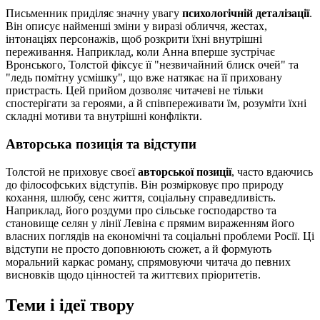
Письменник приділяє значну увагу
психологічній деталізації
.
Він описує найменші зміни у виразі обличчя, жестах,
інтонаціях персонажів, щоб розкрити їхні внутрішні
переживання. Наприклад, коли Анна вперше зустрічає
Вронського, Толстой фіксує її "незвичайний блиск очей" та
"ледь помітну усмішку", що вже натякає на її приховану
пристрасть. Цей прийом дозволяє читачеві не тільки
спостерігати за героями, а й співпереживати їм, розуміти їхні
складні мотиви та внутрішні конфлікти.
Авторська позиція та відступи
Толстой не приховує своєї
авторської позиції
, часто вдаючись
до філософських відступів. Він розмірковує про природу
кохання, шлюбу, сенс життя, соціальну справедливість.
Наприклад, його роздуми про сільське господарство та
становище селян у лінії Левіна є прямим вираженням його
власних поглядів на економічні та соціальні проблеми Росії. Ці
відступи не просто доповнюють сюжет, а й формують
моральний каркас роману, спрямовуючи читача до певних
висновків щодо цінностей та життєвих пріоритетів.
Теми і ідеї твору