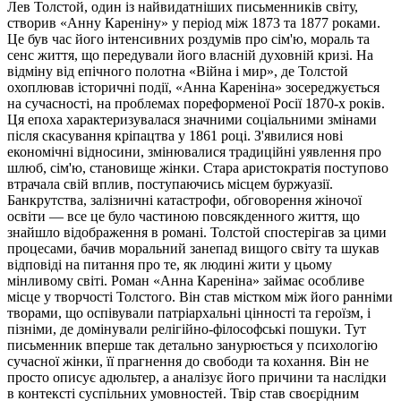
Лев Толстой, один із найвидатніших письменників світу,
створив «Анну Кареніну» у період між 1873 та 1877 роками.
Це був час його інтенсивних роздумів про сім'ю, мораль та
сенс життя, що передували його власній духовній кризі. На
відміну від епічного полотна «Війна і мир», де Толстой
охоплював історичні події, «Анна Кареніна» зосереджується
на сучасності, на проблемах пореформеної Росії 1870-х років.
Ця епоха характеризувалася значними соціальними змінами
після скасування кріпацтва у 1861 році. З'явилися нові
економічні відносини, змінювалися традиційні уявлення про
шлюб, сім'ю, становище жінки. Стара аристократія поступово
втрачала свій вплив, поступаючись місцем буржуазії.
Банкрутства, залізничні катастрофи, обговорення жіночої
освіти — все це було частиною повсякденного життя, що
знайшло відображення в романі. Толстой спостерігав за цими
процесами, бачив моральний занепад вищого світу та шукав
відповіді на питання про те, як людині жити у цьому
мінливому світі. Роман «Анна Кареніна» займає особливе
місце у творчості Толстого. Він став містком між його ранніми
творами, що оспівували патріархальні цінності та героїзм, і
пізніми, де домінували релігійно-філософські пошуки. Тут
письменник вперше так детально занурюється у психологію
сучасної жінки, її прагнення до свободи та кохання. Він не
просто описує адюльтер, а аналізує його причини та наслідки
в контексті суспільних умовностей. Твір став своєрідним