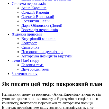
Система персонажів
Анна Кареніна
Олексій Каренін
Олексій Вронський
Костянтин Левін
Дар'я Облонська (Доллі)
Взаємодія персонажів
Художні прийоми
Внутрішній монолог
Контраст
Символіка
Психологічна деталізація
Авторська позиція та відступи
Теми і ідеї твору
Головна тема
Другорядні теми
Значення твору
Як писати цей твір: покроковий план
Написання твору за романом «Анна Кареніна» вимагає від
учня не просто знання сюжету, а й розуміння соціального
контексту, психології персонажів та авторської позиції.
Вчитель перевірятиме вашу здатність аналізувати, а не