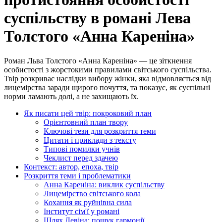
суспільству в романі Лева
Толстого «Анна Кареніна»
Роман Льва Толстого «Анна Кареніна» — це зіткнення
особистості з жорстокими правилами світського суспільства.
Твір розкриває наслідки вибору жінки, яка відмовляється від
лицемірства заради щирого почуття, та показує, як суспільні
норми ламають долі, а не захищають їх.
Як писати цей твір: покроковий план
Орієнтовний план твору
Ключові тези для розкриття теми
Цитати і приклади з тексту
Типові помилки учнів
Чеклист перед здачею
Контекст: автор, епоха, твір
Розкриття теми і проблематики
Анна Кареніна: виклик суспільству
Лицемірство світського кола
Кохання як руйнівна сила
Інститут сім'ї у романі
Шлях Левіна: пошук гармонії