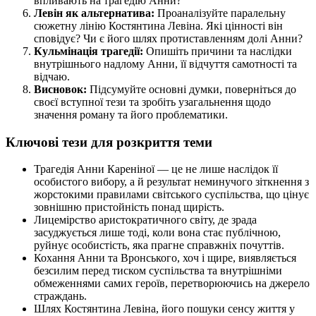
впливають на трагедію Анни?
Левін як альтернатива:
Проаналізуйте паралельну
сюжетну лінію Костянтина Левіна. Які цінності він
сповідує? Чи є його шлях протиставленням долі Анни?
Кульмінація трагедії:
Опишіть причини та наслідки
внутрішнього надлому Анни, її відчуття самотності та
відчаю.
Висновок:
Підсумуйте основні думки, поверніться до
своєї вступної тези та зробіть узагальнення щодо
значення роману та його проблематики.
Ключові тези для розкриття теми
Трагедія Анни Кареніної — це не лише наслідок її
особистого вибору, а й результат неминучого зіткнення з
жорстокими правилами світського суспільства, що цінує
зовнішню пристойність понад щирість.
Лицемірство аристократичного світу, де зрада
засуджується лише тоді, коли вона стає публічною,
руйнує особистість, яка прагне справжніх почуттів.
Кохання Анни та Вронського, хоч і щире, виявляється
безсилим перед тиском суспільства та внутрішніми
обмеженнями самих героїв, перетворюючись на джерело
страждань.
Шлях Костянтина Левіна, його пошуки сенсу життя у