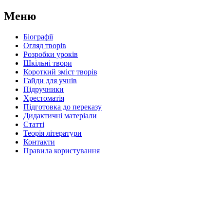
Меню
Біографії
Огляд творів
Розробки уроків
Шкільні твори
Короткий зміст творів
Гайди для учнів
Підручники
Хрестоматія
Підготовка до переказу
Дидактичні матеріали
Статті
Теорія літератури
Контакти
Правила користування