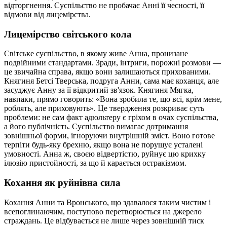
відторгнення. Суспільство не пробачає Анні її чесності, її
відмови від лицемірства.
Лицемірство світського кола
Світське суспільство, в якому живе Анна, пронизане
подвійними стандартами. Зради, інтриги, порожні розмови —
це звичайна справа, якщо вони залишаються прихованими.
Княгиня Бетсі Тверська, подруга Анни, сама має коханця, але
засуджує Анну за її відкритий зв'язок. Княгиня Мягка,
навпаки, прямо говорить: «Вона зробила те, що всі, крім мене,
роблять, але приховують». Це твердження розкриває суть
проблеми: не сам факт адюльтеру є гріхом в очах суспільства,
а його публічність. Суспільство вимагає дотримання
зовнішньої форми, ігноруючи внутрішній зміст. Воно готове
терпіти будь-яку брехню, якщо вона не порушує усталені
умовності. Анна ж, своєю відвертістю, руйнує цю крихку
ілюзію пристойності, за що й карається остракізмом.
Кохання як руйнівна сила
Кохання Анни та Вронського, що здавалося таким чистим і
всепоглинаючим, поступово перетворюється на джерело
страждань. Це відбувається не лише через зовнішній тиск