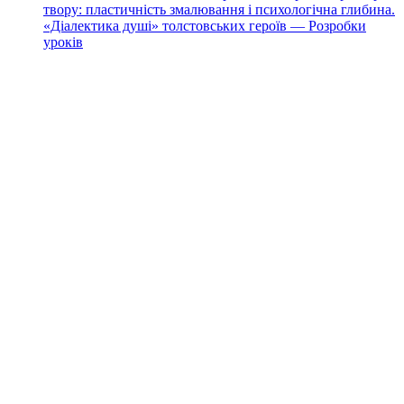
твору: пластичність змалювання і психологічна глибина.
«Діалектика душі» толстовських героїв — Розробки
уроків