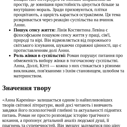
простір, де зовнішня пристойність цінується більше за
внутрішню мораль. Зради приховуються, плітки
процвітають, а щирість карається остракізмом. Ця тема
розкривається через реакцію суспільства на вчинок
Анни.
Пошук сенсу життя:
Лінія Костянтина Левіна є
філософським пошуком сенсу життя у праці, сім'ї,
природі та вірі. Він відмовляється від порожнього
світського існування, шукаючи справжні цінності, що є
протиставленням долі Анни.
Роль жінки в суспільстві:
Роман порушує питання про
обмеженість вибору жінки в тогочасному суспільстві.
Анна, Доллі, Кітті — кожна з них стикається з різними
викликами, пов'язаними з їхнім становищем, шлюбом та
материнством.
Значення твору
«Анна Кареніна» залишається одним із найвпливовіших
творів світової літератури, який досі читають і вивчають
завдяки його психологічній глибині та актуальності піднятих
питань. Роман не просто розповідає історію трагічного
кохання, а пропонує детальний аналіз людської душі, її
прагнень та суперечностей. Він змушує задуматися про ціну