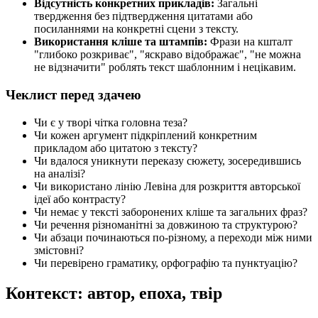
Відсутність конкретних прикладів:
Загальні
твердження без підтвердження цитатами або
посиланнями на конкретні сцени з тексту.
Використання кліше та штампів:
Фрази на кшталт
"глибоко розкриває", "яскраво відображає", "не можна
не відзначити" роблять текст шаблонним і нецікавим.
Чеклист перед здачею
Чи є у творі чітка головна теза?
Чи кожен аргумент підкріплений конкретним
прикладом або цитатою з тексту?
Чи вдалося уникнути переказу сюжету, зосередившись
на аналізі?
Чи використано лінію Левіна для розкриття авторської
ідеї або контрасту?
Чи немає у тексті заборонених кліше та загальних фраз?
Чи речення різноманітні за довжиною та структурою?
Чи абзаци починаються по-різному, а переходи між ними
змістовні?
Чи перевірено граматику, орфографію та пунктуацію?
Контекст: автор, епоха, твір