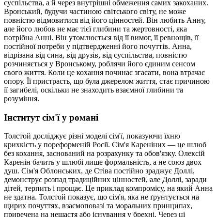
суспільства, а й через внутрішні обмеження самих закоханих.
Вронський, будучи частиною світського світу, не може
повністю відмовитися від його цінностей. Він любить Анну,
але його любов не має тієї глибини та жертовності, яка
потрібна Анні. Він утомлюється від її вимог, її ревнощів, її
постійної потреби у підтвердженні його почуттів. Анна,
відрізана від сина, від друзів, від суспільства, повністю
розчиняється у Вронському, роблячи його єдиним сенсом
свого життя. Коли це кохання починає згасати, вона втрачає
опору. Її пристрасть, що була джерелом життя, стає причиною
її загибелі, оскільки не знаходить взаємної глибини та
розуміння.
Інститут сім'ї у романі
Толстой досліджує різні моделі сім'ї, показуючи їхню
крихкість у пореформеній Росії. Сім'я Кареніних — це шлюб
без кохання, заснований на розрахунку та обов'язку. Олексій
Каренін бачить у шлюбі лише формальність, а не союз двох
душ. Сім'я Облонських, де Стіва постійно зраджує Доллі,
демонструє розпад традиційних цінностей, але Доллі, заради
дітей, терпить і прощає. Це приклад компромісу, на який Анна
не здатна. Толстой показує, що сім'я, яка не ґрунтується на
щирих почуттях, взаємоповазі та моральних принципах,
приречена на нещастя або існування у брехні. Через ці