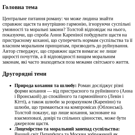
Головна тема
Центральне питання роману: чи може людина знайти
справжнє щастя та внутрішню гармонію, ігноруючи суспільні
умовності та моральні закони? Толстой відповідає на нього,
показуючи, що спроба Анни Кареніної побудувати щастя на
пристрасному коханні, що суперечить нормам суспільства та її
власним моральним принципам, призводить до руйнування.
Автор стверджує, що справжнє щастя вимагає не лише
щирості почуттів, а й відповідності вищим моральним
законам, які часто знаходяться поза межами світського життя.
Другорядні теми
Природа кохання та шлюбу:
Роман досліджує різні
форми кохання — від пристрасного та руйнівного (Анна
і Вронський) до спокійного та гармонійного (Левін і
Кітті), а також шлюби за розрахунком (Кареніни) та
шлюби, що тримаються на компромісах (Облонські).
Толстой показує, що лише кохання, засноване на
взаємоповазі, довірі та спільних цінностях, може бути
джерелом щастя.
Лицемірство та моральний занепад суспільства:
Вищий світ Петербурга та Москви зображений як