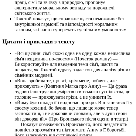
праці, сім'ї та зв'язку з природою, пропонує
альтернативу моральному розпаду та порожнечі
світського життя.
Толстой показує, що справжнє щастя неможливе без
внутрішньої гармонії та відповідності моральним
законам, які часто суперечать суспільним умовностям.
Цитати і приклади з тексту
«Всі щасливі сім'ї схожі одна на одну, кожна нещаслива
сім'я нещаслива по-своєму.» (Початок роману) —
Використовуйте для введення теми сім'ї, щастя та
нещастя, як Толстой одразу задає тон для аналізу різних
сімейних моделей.
«Вона зробила те, що всі, крім мене, роблять, але
приховують.» (Княгиня Мягка про Анну) — Ця фраза
чудово ілюструє лицемірство світського суспільства, де
головне — приховувати гріхи, а не уникати їх.
«Йому було шкода її і водночас прикро. Він запевняв її у
своєму коханні, бо бачив, що лише це може тепер
заспокоїти її, і не докоряв їй словами, але в душі своїй
він докоряв їй.» (Про Вронського після сцени в театрі)
— Показує обмеженість Вронського, його нездатність
повністю зрозуміти та підтримати Анну в її боротьбі,
його залежність від суспільної думки.