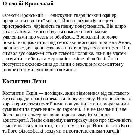
Олексій Вронський
Олексій Вронський — блискучий гвардійський офіцер,
представник золотої молоді. Його психологія поєднує
пристрасність, чарівність та певну поверхневість. Він щиро
кохає Анну, але його почуття обмежені світськими
уявленнями про честь та обов'язок. Вронський не може
повністю відмовитися від свого звичного життя заради Анни,
що призводить до її розчарування та відчуття самотності. Він
символізує обмеженість світського чоловіка, який не здатен
зрозуміти глибину та жертовність жіночої любові. Його
поступове охолодження до Анни є важливим елементом у
розкритті теми руйнівного кохання.
Костянтин Левін
Костянтин Левін — поміщик, який відмовився від світського
життя заради праці на землі та пошуку сенсу. Його психологія
характеризується постійними пошуками істини, моральними
сумнівами та прагненням до гармонії. Він не ідеальний, але
його шлях є альтернативою порожньому існуванню
аристократії. Левін символізує авторську ідею про можливість
знайти щастя у простоті, праці, сім'ї та вірі. Його шлюб з Кітті
та його філософські роздуми є протиставленням трагедії