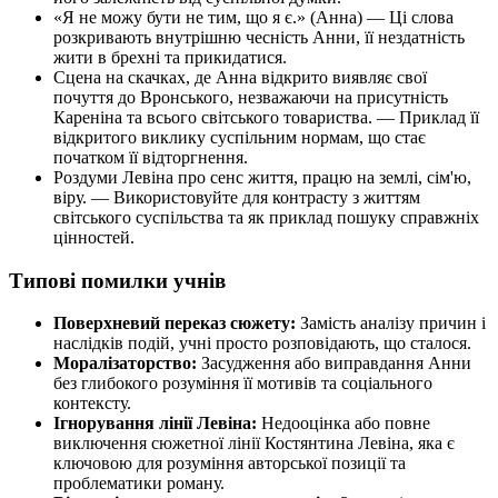
«Я не можу бути не тим, що я є.» (Анна) — Ці слова
розкривають внутрішню чесність Анни, її нездатність
жити в брехні та прикидатися.
Сцена на скачках, де Анна відкрито виявляє свої
почуття до Вронського, незважаючи на присутність
Кареніна та всього світського товариства. — Приклад її
відкритого виклику суспільним нормам, що стає
початком її відторгнення.
Роздуми Левіна про сенс життя, працю на землі, сім'ю,
віру. — Використовуйте для контрасту з життям
світського суспільства та як приклад пошуку справжніх
цінностей.
Типові помилки учнів
Поверхневий переказ сюжету:
Замість аналізу причин і
наслідків подій, учні просто розповідають, що сталося.
Моралізаторство:
Засудження або виправдання Анни
без глибокого розуміння її мотивів та соціального
контексту.
Ігнорування лінії Левіна:
Недооцінка або повне
виключення сюжетної лінії Костянтина Левіна, яка є
ключовою для розуміння авторської позиції та
проблематики роману.