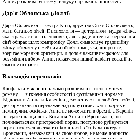
Анни, розкриваючи тему пошуку справжніх цінностей.
Дар'я Облонська (Доллі)
Дар'я Облонська — сестра Кітті, дружина Стіви Облонського,
мати багатьох дітей. Її психологія — це терпляча, мудра жінка,
яка страждає від зрад чоловіка, але заради дітей та збереження
сім'ї обирає шлях компромісу. Доллі символізує традиційну
жінку, обтяжену сімейними обов'язками, яка, попри все,
зберігає моральні орієнтири. Її доля є важливим фоном для
розуміння вибору Анни, показуючи інший варіант реакції на
сімейне нещастя.
Взаємодія персонажів
Конфлікти між персонажами розкривають головну тему
роману — зіткнення особистості з суспільними нормами.
Відносини Анни та Кареніна демонструють шлюб без любові,
де формальність переважає над почуттями. Їхній розрив є
неминучим, оскільки Анна не може жити в брехні, а Каренін
не здатен на щирість. Кохання Анни та Вронського, що
починається як пристрасний порив, поступово руйнується
через тиск суспільства та відмінності в їхніх характерах.
Вронський, незважаючи на свою любов, не може повністю
відмовитися від світських умовностей, що призводить до