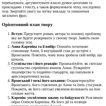
переказувати, аргументувати власні думки цитатами та
прикладами з тексту, а також формулювати чітку, послідовну
тезу. Звертайте увагу на логіку викладу та уникнення
загальних фраз.
Орієнтовний план твору
Вступ:
Представте роман, автора та основну проблему,
яку ви будете розкривати у своєму творі. Заявіть свою
головну тезу.
Анна Кареніна та її вибір:
Опишіть початкове
становище Анни, її внутрішній стан до зустрічі з
Вронським. Поясніть, чому вона зробила свій вибір, що
шукала.
Суспільство і його реакція:
Проаналізуйте, як світське
суспільство сприйняло вчинок Анни. Розкрийте
лицемірство та подвійні стандарти, що панували в
аристократичних колах.
Вронський і межі його кохання:
Охарактеризуйте
Вронського, його ставлення до Анни та їхніх стосунків.
Покажіть, як його світські уявлення впливають на їхнє
спільне життя.
Каренін: уособлення закону та байдужості:
Розгляньте
образ Олексія Кареніна. Як його дії та позиція