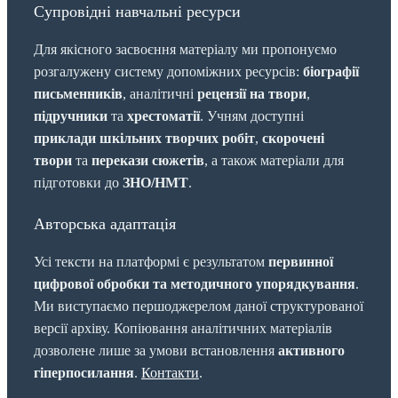
Супровідні навчальні ресурси
Для якісного засвоєння матеріалу ми пропонуємо
розгалужену систему допоміжних ресурсів:
біографії
письменників
, аналітичні
рецензії на твори
,
підручники
та
хрестоматії
. Учням доступні
приклади шкільних творчих робіт
,
скорочені
твори
та
перекази сюжетів
, а також матеріали для
підготовки до
ЗНО/НМТ
.
Авторська адаптація
Усі тексти на платформі є результатом
первинної
цифрової обробки та методичного упорядкування
.
Ми виступаємо першоджерелом даної структурованої
версії архіву. Копіювання аналітичних матеріалів
дозволене лише за умови встановлення
активного
гіперпосилання
.
Контакти
.