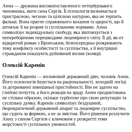
Анна — дружина високопоставленого петербурзького
чиновника, мати сина Сергія. Її психологія визначається
пристрасною, чесною та цілісною натурою, яка не терпить
фальші. Вона прагне справжнього кохання та щирості, що й
штовхає її на розрив із суспільними нормами. Анна
символізує індивідуальну свободу, яка зіштовхується з
непереборними перешкодами лицемірного світу. Її дії, як-от
відкритий роман з Вронським, безпосередньо розкривають
тему конфлікту особистості та суспільства, а її внутрішні
страждання показують руйнівний вплив ізоляції.
Олексій Каренін
Олексій Каренін — впливовий державний діяч, чоловік Анни.
Його психологія базується на раціональності, холодній логіці
та дотриманні зовнішньої пристойності. Він не здатен на
глибокі почуття, а його реакція на зраду Анни продиктована
не стільки образою, скільки турботою про свою репутацію та
суспільну думку. Каренін символізує бездушний,
бюрократичний державний апарат та лицемірне суспільство,
що судить за формою, а не за змістом. Його рішення розлучити
Анну з сином Сергієм є ключовим у розкритті теми
жорстокості суспільних умовностей.