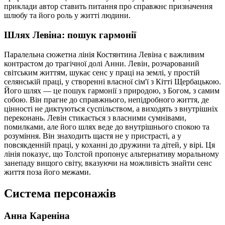
приклади автор ставить питання про справжнє призначення
шлюбу та його роль у житті людини.
Шлях Левіна: пошук гармонії
Паралельна сюжетна лінія Костянтина Левіна є важливим
контрастом до трагічної долі Анни. Левін, розчарований
світським життям, шукає сенс у праці на землі, у простій
селянській праці, у створенні власної сім'ї з Кітті Щербацькою.
Його шлях — це пошук гармонії з природою, з Богом, з самим
собою. Він прагне до справжнього, непідробного життя, де
цінності не диктуються суспільством, а виходять з внутрішніх
переконань. Левін стикається з власними сумнівами,
помилками, але його шлях веде до внутрішнього спокою та
розуміння. Він знаходить щастя не у пристрасті, а у
повсякденній праці, у коханні до дружини та дітей, у вірі. Ця
лінія показує, що Толстой пропонує альтернативу моральному
занепаду вищого світу, вказуючи на можливість знайти сенс
життя поза його межами.
Система персонажів
Анна Кареніна