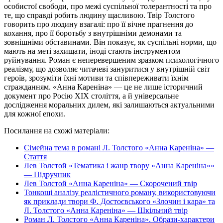
особистої свободи, про межі суспільної толерантності та про
те, що справді робить людину щасливою. Твір Толстого
говорить про людину взагалі: про її вічне прагнення до
кохання, про її боротьбу з внутрішніми демонами та
зовнішніми обставинами. Він показує, як суспільні норми, що
мають на меті захищати, іноді стають інструментом
руйнування. Роман є неперевершеним зразком психологічного
реалізму, що дозволяє читачеві зануритися у внутрішній світ
героїв, зрозуміти їхні мотиви та співпереживати їхнім
стражданням. «Анна Кареніна» — це не лише історичний
документ про Росію XIX століття, а й універсальне
дослідження моральних дилем, які залишаються актуальними
для кожної епохи.
Посилання на схожі матеріали:
Сімейна тема в романі Л. Толстого «Анна Кареніна» —
Стаття
Лев Толстой «Тематика і жанр твору «Анна Кареніна»»
— Підручник
Лев Толстой «Анна Кареніна» — Скорочений твір
Тонкощі аналізу реалістичного роману, використовуючи
як приклади твори Ф. Достоєвського «Злочин і кара» та
Л. Толстого «Анна Кареніна» — Шкільний твір
Роман Л. Толстого «Анна Кареніна». Образи-характери