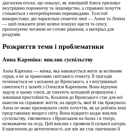
діагнозом епохи, що показує, як зовнішній блиск приховує
внутрішню порожнечу та лицемірство, а справжні почуття
стикаються з непереборними перешкодами. Толстой
використовує дві паралельні сюжетні лінії — Анни та Левіна
— щоб показати різні шляхи пошуку щастя та сенсу,
пропонуючи читачеві не готове рішення, а матеріал для
роздумів.
Розкриття теми і проблематики
Анна Кареніна: виклик суспільству
Анна Кареніна — жінка, яка наважується жити за велінням
серця, а не за правилами світського етикету. Її трагедія
починається не з кохання до Вронського, а з внутрішньої
самотності у шлюбі з Олексієм Кареніним. Вона відчуває
задуху в цьому союзі, де панують холодний розрахунок і
зовнішня пристойність. Кохання до Вронського стає для неї
шансом на справжнє життя, на щирість, якої їй так бракувало.
Анна не може приховувати своїх почуттів, як це роблять інші
представники вищого світу. Вона відкрито кидає виклик
суспільству, з'являючись з Вронським на балах і в театрі,
незважаючи на осуд. Цей виклик є проявом її сильної натури,
її прагнення до автентичності, але він же стає причиною її