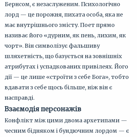
Бернсом, є незаслуженим. Психологічно
лорд — це порожня, пихата особа, яка не
має внутрішнього змісту. Поет прямо
називає його «дурним, як пень, лихим, як
чорт». Він символізує фальшиву
шляхетність, що базується на зовнішніх
атрибутах і успадкованих привілеях. Його
дії — це лише «строїти з себе Бога», тобто
вдавати з себе щось більше, ніж він є
насправді.
Взаємодія персонажів
Конфлікт між цими двома архетипами —
чесним бідняком і бундючним лордом — є