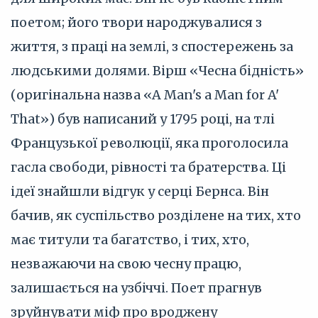
поетом; його твори народжувалися з
життя, з праці на землі, з спостережень за
людськими долями. Вірш «Чесна бідність»
(оригінальна назва «A Man's a Man for A'
That») був написаний у 1795 році, на тлі
Французької революції, яка проголосила
гасла свободи, рівності та братерства. Ці
ідеї знайшли відгук у серці Бернса. Він
бачив, як суспільство розділене на тих, хто
має титули та багатство, і тих, хто,
незважаючи на свою чесну працю,
залишається на узбіччі. Поет прагнув
зруйнувати міф про вроджену