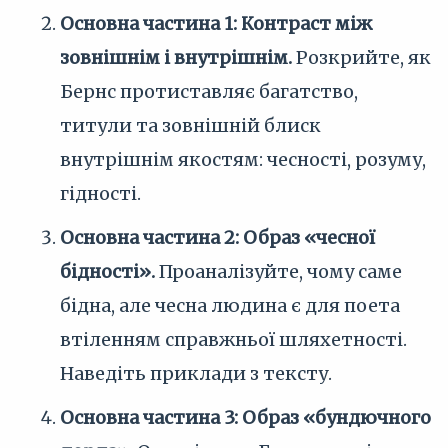
Основна частина 1: Контраст між
зовнішнім і внутрішнім.
Розкрийте, як
Бернс протиставляє багатство,
титули та зовнішній блиск
внутрішнім якостям: чесності, розуму,
гідності.
Основна частина 2: Образ «чесної
бідності».
Проаналізуйте, чому саме
бідна, але чесна людина є для поета
втіленням справжньої шляхетності.
Наведіть приклади з тексту.
Основна частина 3: Образ «бундючного