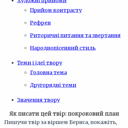
Художні прийоми
Прийом контрасту
Рефрен
Риторичні питання та звертання
Народнопісенний стиль
Теми і ідеї твору
Головна тема
Другорядні теми
Значення твору
Як писати цей твір: покроковий план
Пишучи твір за віршем Бернса, покажіть,