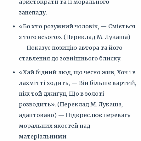
аристократії та її морального
занепаду.
«Бо хто розумний чоловік, — Сміється
з того всього». (Переклад М. Лукаша)
— Показує позицію автора та його
ставлення до зовнішнього блиску.
«Хай бідний люд, що чесно жив, Хоч і в
лахмітті ходить, — Він більше вартий,
ніж той джиґун, Що в золоті
розводить». (Переклад М. Лукаша,
адаптовано) — Підкреслює перевагу
моральних якостей над
матеріальними.