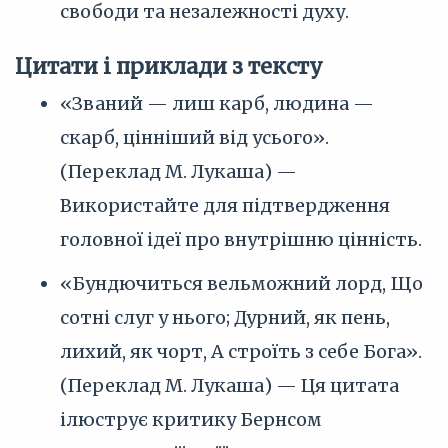
свободи та незалежності духу.
Цитати і приклади з тексту
«Званий — лиш карб, людина —
скарб, цінніший від усього».
(Переклад М. Лукаша) —
Використайте для підтвердження
головної ідеї про внутрішню цінність.
«Бундючиться вельможний лорд, Що
сотні слуг у нього; Дурний, як пень,
лихий, як чорт, А строїть з себе Бога».
(Переклад М. Лукаша) — Ця цитата
ілюструє критику Бернсом