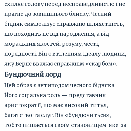
схиляє голову перед несправедливістю і не
прагне до зовнішнього блиску. Чесний
бідняк символізує справжню шляхетність,
що походить не від народження, а від
моральних якостей: розуму, честі,
порядності. Він є втіленням ідеалу людини,
яку Бернс вважає справжнім «скарбом».
Бундючний лорд
Цей образ є антиподом чесного бідняка.
Його соціальна роль — представник
аристократії, що має високий титул,
багатство та слуг. Він «бундючиться»,
тобто пишається своїм становищем, яке, за