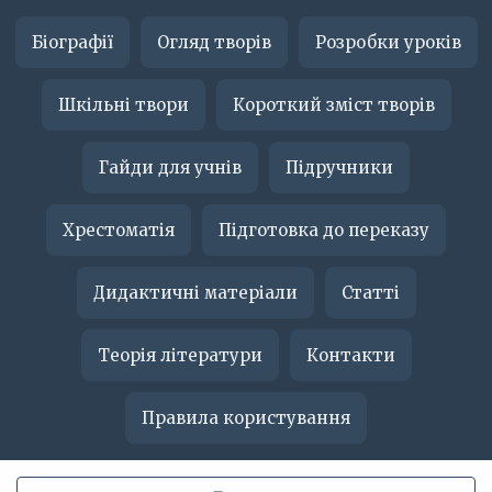
Біографії
Огляд творів
Розробки уроків
Шкільні твори
Короткий зміст творів
Гайди для учнів
Підручники
Хрестоматія
Підготовка до переказу
Дидактичні матеріали
Статті
Теорія літератури
Контакти
Правила користування