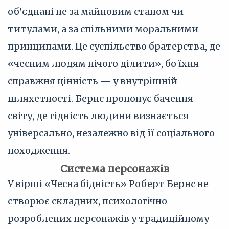
об'єднані не за майновим станом чи
титулами, а за спільними моральними
принципами. Це суспільство братерства, де
«чесним людям нічого ділити», бо їхня
справжня цінність — у внутрішній
шляхетності. Бернс пропонує бачення
світу, де гідність людини визнається
універсально, незалежно від її соціального
походження.
Система персонажів
У вірші «Чесна бідність» Роберт Бернс не
створює складних, психологічно
розроблених персонажів у традиційному