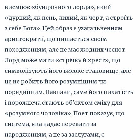
висміює «бундючного лорда», який
«дурний, як пень, лихий, як чорт, а строїть
з себе Бога». Цей образ є узагальненням
аристократії, що пишається своїм
походженням, але не має жодних чеснот.
Лорд може мати «стрічку й хрест», що
символізують його високе становище, але
це не робить його розумнішим чи
поряднішим. Навпаки, саме його пихатість
і порожнеча стають об'єктом сміху для
«розумного чоловіка». Поет показує, що
система, яка надає переваги за
народженням, а не за заслугами, є