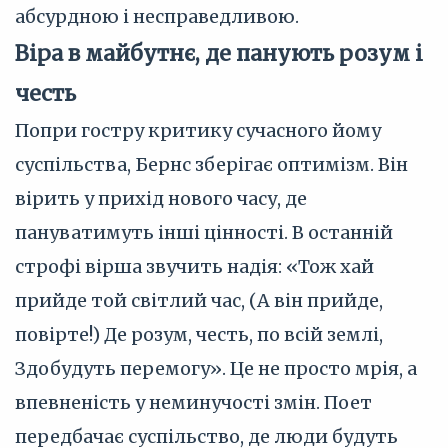
абсурдною і несправедливою.
Віра в майбутнє, де панують розум і
честь
Попри гостру критику сучасного йому
суспільства, Бернс зберігає оптимізм. Він
вірить у прихід нового часу, де
пануватимуть інші цінності. В останній
строфі вірша звучить надія: «Тож хай
прийде той світлий час, (А він прийде,
повірте!) Де розум, честь, по всій землі,
Здобудуть перемогу». Це не просто мрія, а
впевненість у неминучості змін. Поет
передбачає суспільство, де люди будуть