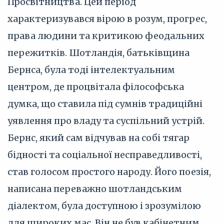
Просвітництва. Цей період
характеризувався вірою в розум, прогрес,
права людини та критикою феодальних
пережитків. Шотландія, батьківщина
Бернса, була тоді інтелектуальним
центром, де процвітала філософська
думка, що ставила під сумнів традиційні
уявлення про владу та суспільний устрій.
Бернс, який сам відчував на собі тягар
бідності та соціальної несправедливості,
став голосом простого народу. Його поезія,
написана переважно шотландським
діалектом, була доступною і зрозумілою
для широких мас. Він не був кабінетним