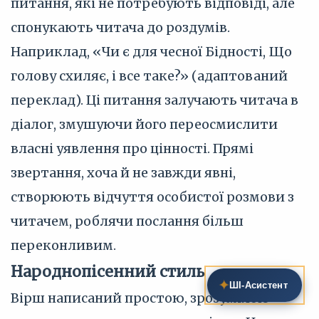
питання, які не потребують відповіді, але
спонукають читача до роздумів.
Наприклад, «Чи є для чесної Бідності, Що
голову схиляє, і все таке?» (адаптований
переклад). Ці питання залучають читача в
діалог, змушуючи його переосмислити
власні уявлення про цінності. Прямі
звертання, хоча й не завжди явні,
створюють відчуття особистої розмови з
читачем, роблячи послання більш
переконливим.
Народнопісенний стиль
✦
ШІ‑Асистент
Вірш написаний простою, зрозумілою