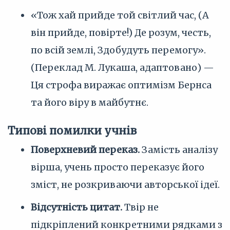
«Тож хай прийде той світлий час, (А
він прийде, повірте!) Де розум, честь,
по всій землі, Здобудуть перемогу».
(Переклад М. Лукаша, адаптовано) —
Ця строфа виражає оптимізм Бернса
та його віру в майбутнє.
Типові помилки учнів
Поверхневий переказ.
Замість аналізу
вірша, учень просто переказує його
зміст, не розкриваючи авторської ідеї.
Відсутність цитат.
Твір не
підкріплений конкретними рядками з