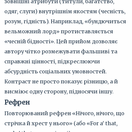
зовнішні атрибути (титули, багатство,
одяг, слуги) внутрішнім якостям (чесність,
розум, гідність). Наприклад, «бундючиться
вельможний лорд» протиставляється
«чесній бідності». Цей прийом дозволяє
автору чітко розмежувати фальшиві та
справжні цінності, підкреслюючи
абсурдність соціальних умовностей.
Контраст не просто показує різницю, а й
висміює одну сторону, підносячи іншу.
Рефрен
Повторюваний рефрен «Нічого, нічого, що
стрічка й хрест у нього» (або «For a' that,