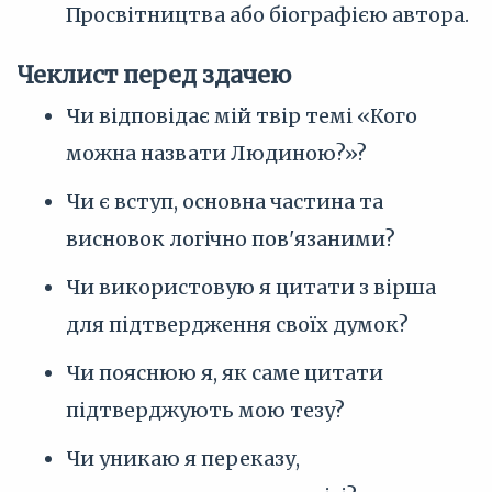
Просвітництва або біографією автора.
Чеклист перед здачею
Чи відповідає мій твір темі «Кого
можна назвати Людиною?»?
Чи є вступ, основна частина та
висновок логічно пов'язаними?
Чи використовую я цитати з вірша
для підтвердження своїх думок?
Чи пояснюю я, як саме цитати
підтверджують мою тезу?
Чи уникаю я переказу,