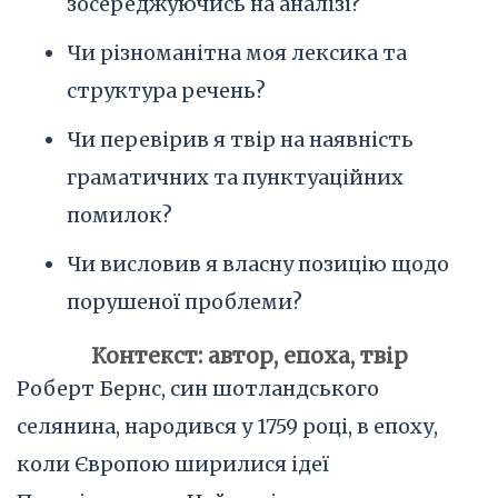
зосереджуючись на аналізі?
Чи різноманітна моя лексика та
структура речень?
Чи перевірив я твір на наявність
граматичних та пунктуаційних
помилок?
Чи висловив я власну позицію щодо
порушеної проблеми?
Контекст: автор, епоха, твір
Роберт Бернс, син шотландського
селянина, народився у 1759 році, в епоху,
коли Європою ширилися ідеї