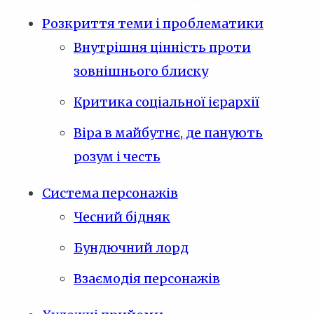
Розкриття теми і проблематики
Внутрішня цінність проти
зовнішнього блиску
Критика соціальної ієрархії
Віра в майбутнє, де панують
розум і честь
Система персонажів
Чесний бідняк
Бундючний лорд
Взаємодія персонажів