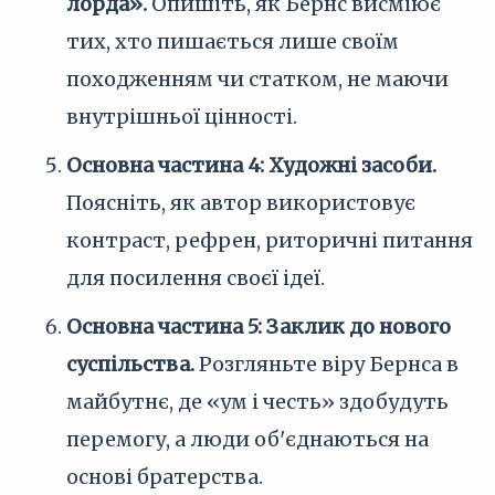
лорда».
Опишіть, як Бернс висміює
тих, хто пишається лише своїм
походженням чи статком, не маючи
внутрішньої цінності.
Основна частина 4: Художні засоби.
Поясніть, як автор використовує
контраст, рефрен, риторичні питання
для посилення своєї ідеї.
Основна частина 5: Заклик до нового
суспільства.
Розгляньте віру Бернса в
майбутнє, де «ум і честь» здобудуть
перемогу, а люди об'єднаються на
основі братерства.