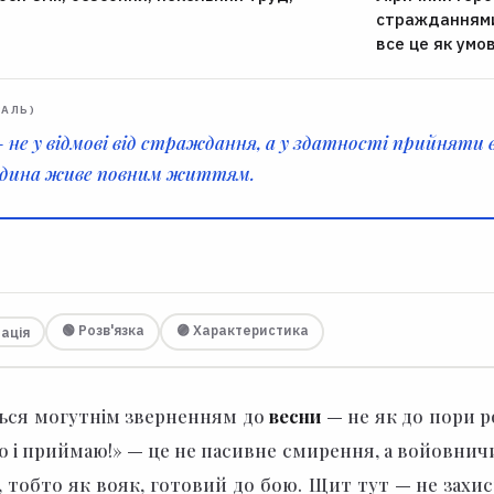
стражданнями,
все це як умо
РАЛЬ)
е у відмові від страждання, а у здатності прийняти все
юдина живе повним життям.
🟢 Розв'язка
🟣 Характеристика
нація
ться могутнім зверненням до
весни
— не як до пори ро
ю і приймаю!» — це не пасивне смирення, а войовничи
 тобто як вояк, готовий до бою.
Щит тут — не захист