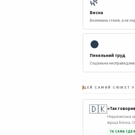
🌿
Весна
Безмежна стихія, а не по
🌑
Пекельний труд
Соціальна несправедливі
ЦЕЙ САМИЙ СЮЖЕТ У
🇩🇰
«Так говори
Ніцшеанська ід
вірша Блока. О
ТА САМА ІДЕ