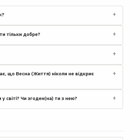
+
к?
+
яти тільки добре?
+
+
ає, що Весна (Життя) ніколи не відкриє
+
 світі? Чи згоден(на) ти з нею?