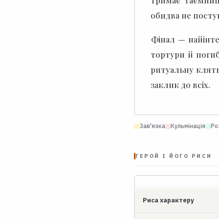
обидва не посту
Фінал — найінте
тортури й погиб
ритуальну клятв
заклик до всіх.
Зав'язка
Кульмінація
Ро
ГЕРОЙ І ЙОГО РИСИ
Риса характеру