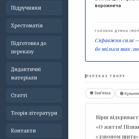
ворожнеча
Підручники
Хрестоматія
ГОЛОВНА ДУМКА (МО
Справжня сила — н
Підготовка до
бо тільки так л
переказу
Дидактичні
ПЕРЕКАЗ ТВОРУ
матеріали
🟡 Зав'язка
🔴 Кульмі
Статті
Теорія літератури
Вірш відкриває
«О життя! Пізна
Контакти
«дзвоном щита»,