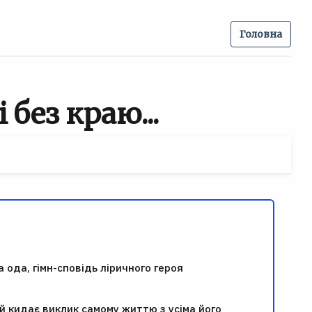
Головна
 без краю...
 ода, гімн-сповідь ліричного героя
й кидає виклик самому життю з усіма його