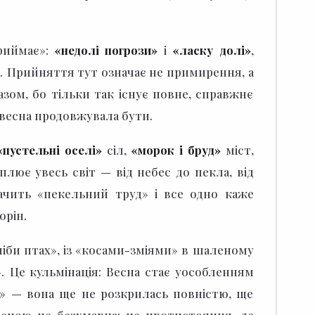
приймає»:
«недолі погрози»
і
«ласку долі»
,
а.
Прийняття тут означає не примирення, а
зом, бо тільки так існує повне, справжнє
 весна продовжувала бути.
«пустельні оселі»
сіл,
«морок і бруд»
міст,
плює увесь світ — від небес до пекла, від
бачить «пекельний труд» і все одно каже
орін.
іби птах», із «косами-зміями» в шаленому
».
Це кульмінація: Весна стає уособленням
а» — вона ще не розкрилась повністю, ще
есною не безхмарна: це протистояння, де