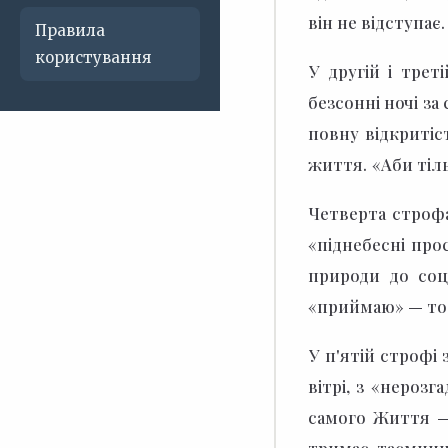
він не відступає.
Правила
користування
У другій і трет
безсонні ночі за
повну відкритіс
життя.
«Аби тіль
Четверта строф
«піднебесні про
природи до соц
«приймаю» — тобт
У п'ятій строфі
вітрі, з «нероз
самого Життя —
тримає таємниц