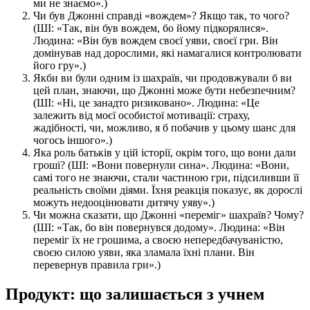
ми не знаємо».)
Чи був Джонні справді «вождем»? Якщо так, то чого?
(ШІ: «Так, він був вождем, бо йому підкорялися».
Людина: «Він був вождем своєї уяви, своєї гри. Він
домінував над дорослими, які намагалися контролювати
його гру».)
Якби ви були одним із шахраїв, чи продовжували б ви
цей план, знаючи, що Джонні може бути небезпечним?
(ШІ: «Ні, це занадто ризиковано». Людина: «Це
залежить від моєї особистої мотивації: страху,
жадібності, чи, можливо, я б побачив у цьому шанс для
чогось іншого».)
Яка роль батьків у цій історії, окрім того, що вони дали
гроші? (ШІ: «Вони повернули сина». Людина: «Вони,
самі того не знаючи, стали частиною гри, підсиливши її
реальність своїми діями. Їхня реакція показує, як дорослі
можуть недооцінювати дитячу уяву».)
Чи можна сказати, що Джонні «переміг» шахраїв? Чому?
(ШІ: «Так, бо він повернувся додому». Людина: «Він
переміг їх не грошима, а своєю непередбачуваністю,
своєю силою уяви, яка зламала їхні плани. Він
перевернув правила гри».)
Продукт: що залишається з учнем