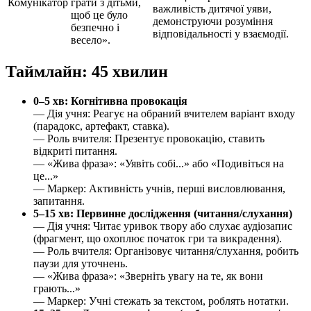
Комунікатор
грати з дітьми,
важливість дитячої уяви,
щоб це було
демонструючи розуміння
безпечно і
відповідальності у взаємодії.
весело».
Таймлайн: 45 хвилин
0–5 хв: Когнітивна провокація
— Дія учня: Реагує на обраний вчителем варіант входу
(парадокс, артефакт, ставка).
— Роль вчителя: Презентує провокацію, ставить
відкриті питання.
— «Жива фраза»: «Уявіть собі...» або «Подивіться на
це...»
— Маркер: Активність учнів, перші висловлювання,
запитання.
5–15 хв: Первинне дослідження (читання/слухання)
— Дія учня: Читає уривок твору або слухає аудіозапис
(фрагмент, що охоплює початок гри та викрадення).
— Роль вчителя: Організовує читання/слухання, робить
паузи для уточнень.
— «Жива фраза»: «Зверніть увагу на те, як вони
грають...»
— Маркер: Учні стежать за текстом, роблять нотатки.