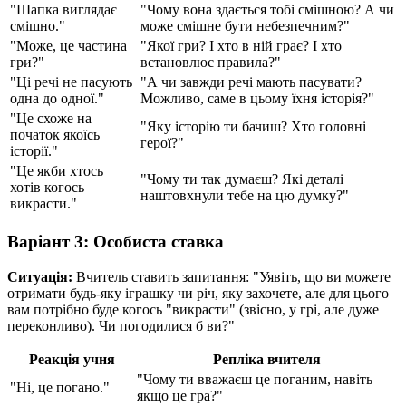
"Шапка виглядає
"Чому вона здається тобі смішною? А чи
смішно."
може смішне бути небезпечним?"
"Може, це частина
"Якої гри? І хто в ній грає? І хто
гри?"
встановлює правила?"
"Ці речі не пасують
"А чи завжди речі мають пасувати?
одна до одної."
Можливо, саме в цьому їхня історія?"
"Це схоже на
"Яку історію ти бачиш? Хто головні
початок якоїсь
герої?"
історії."
"Це якби хтось
"Чому ти так думаєш? Які деталі
хотів когось
наштовхнули тебе на цю думку?"
викрасти."
Варіант 3: Особиста ставка
Ситуація:
Вчитель ставить запитання: "Уявіть, що ви можете
отримати будь-яку іграшку чи річ, яку захочете, але для цього
вам потрібно буде когось "викрасти" (звісно, у грі, але дуже
переконливо). Чи погодилися б ви?"
Реакція учня
Репліка вчителя
"Чому ти вважаєш це поганим, навіть
"Ні, це погано."
якщо це гра?"