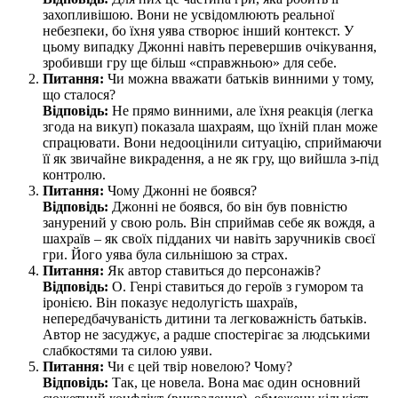
захопливішою. Вони не усвідомлюють реальної
небезпеки, бо їхня уява створює інший контекст. У
цьому випадку Джонні навіть перевершив очікування,
зробивши гру ще більш «справжньою» для себе.
Питання:
Чи можна вважати батьків винними у тому,
що сталося?
Відповідь:
Не прямо винними, але їхня реакція (легка
згода на викуп) показала шахраям, що їхній план може
спрацювати. Вони недооцінили ситуацію, сприймаючи
її як звичайне викрадення, а не як гру, що вийшла з-під
контролю.
Питання:
Чому Джонні не боявся?
Відповідь:
Джонні не боявся, бо він був повністю
занурений у свою роль. Він сприймав себе як вождя, а
шахраїв – як своїх підданих чи навіть заручників своєї
гри. Його уява була сильнішою за страх.
Питання:
Як автор ставиться до персонажів?
Відповідь:
О. Генрі ставиться до героїв з гумором та
іронією. Він показує недолугість шахраїв,
непередбачуваність дитини та легковажність батьків.
Автор не засуджує, а радше спостерігає за людськими
слабкостями та силою уяви.
Питання:
Чи є цей твір новелою? Чому?
Відповідь:
Так, це новела. Вона має один основний