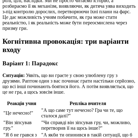
ролі, цілі, наслідки. Ми не просто читаємо історію, а
розбираємо її як механізм, виявляючи, як дитяча уява виходить
з-під контролю дорослих, перетворюючи їхні плани на фарс.
Це дає можливість учням побачити, як гра може стати
реальністю, і як реальність може бути переосмислена через
призму гри.
Когнітивна провокація: три варіанти
входу
Варіант 1: Парадокс
Ситуація:
Уявіть, що ви граєте у свою улюблену гру з
друзями. Раптом один з вас починає грати настільки серйозно,
що всі інші починають боятися його. А потім виявляється, що
це не гра, а щось зовсім інше.
Реакція учня
Репліка вчителя
"А що саме тут нечесно? Гра чи те, що
"Це нечесно!"
сталося далі?"
"Він зіпсував
"Чи справді він зіпсував гру, чи, можливо,
гру."
перетворив її на щось інше?"
"Я б не грався з
"А якби ти опинився в такій ситуації, що б