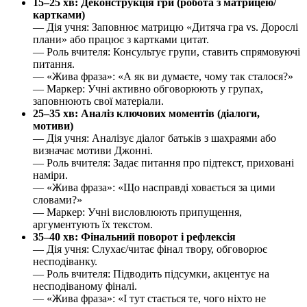
15–25 хв: Деконструкція гри (робота з матрицею/
картками)
— Дія учня: Заповнює матрицю «Дитяча гра vs. Дорослі
плани» або працює з картками цитат.
— Роль вчителя: Консультує групи, ставить спрямовуючі
питання.
— «Жива фраза»: «А як ви думаєте, чому так сталося?»
— Маркер: Учні активно обговорюють у групах,
заповнюють свої матеріали.
25–35 хв: Аналіз ключових моментів (діалоги,
мотиви)
— Дія учня: Аналізує діалог батьків з шахраями або
визначає мотиви Джонні.
— Роль вчителя: Задає питання про підтекст, приховані
наміри.
— «Жива фраза»: «Що насправді ховається за цими
словами?»
— Маркер: Учні висловлюють припущення,
аргументують їх текстом.
35–40 хв: Фінальний поворот і рефлексія
— Дія учня: Слухає/читає фінал твору, обговорює
несподіванку.
— Роль вчителя: Підводить підсумки, акцентує на
несподіваному фіналі.
— «Жива фраза»: «І тут стається те, чого ніхто не