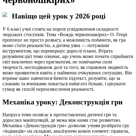
Навіщо цей урок у 2026 році
У 6 класі учні стоять на порозі усвідомлення складності
людських стосунків. Тема «Вождь червоношкірих» О. Генрі
пропонує не просто розвагу, а можливість побачити, як гра
може стати реальністю, а дитяча уява — потужним
інструментом, що перевершує дорослі плани. Втрата
розуміння цієї теми означає, що учень може почати сприймати
світ виключно через прагматизм, не помічаючи сили
творчості, несподіванок долі та того, як справжня людяність
може проявитися навіть у найменш очікуваних ситуаціях. Він
втрачає шанс навчитися бачити підтекст, розуміти, що за
словами та вчинками ховається набагато більше, і цінувати
гумор як спосіб переосмислення реальності.
Механіка уроку: Деконструкція гри
Напруга теми полягає в протиставленні дитячої гри та
дорослих маніпуляцій, де межа між ними стає розмитою.
Механіка «Деконструкція гри» дозволяє учням розібрати гру
«індіанців» на складові, аналізуючи кожен елемент: правила,