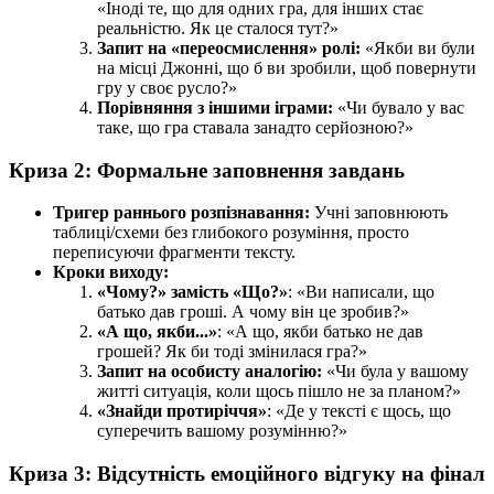
«Іноді те, що для одних гра, для інших стає
реальністю. Як це сталося тут?»
Запит на «переосмислення» ролі:
«Якби ви були
на місці Джонні, що б ви зробили, щоб повернути
гру у своє русло?»
Порівняння з іншими іграми:
«Чи бувало у вас
таке, що гра ставала занадто серйозною?»
Криза 2: Формальне заповнення завдань
Тригер раннього розпізнавання:
Учні заповнюють
таблиці/схеми без глибокого розуміння, просто
переписуючи фрагменти тексту.
Кроки виходу:
«Чому?» замість «Що?»
: «Ви написали, що
батько дав гроші. А чому він це зробив?»
«А що, якби...»
: «А що, якби батько не дав
грошей? Як би тоді змінилася гра?»
Запит на особисту аналогію:
«Чи була у вашому
житті ситуація, коли щось пішло не за планом?»
«Знайди протиріччя»
: «Де у тексті є щось, що
суперечить вашому розумінню?»
Криза 3: Відсутність емоційного відгуку на фінал