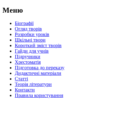
Меню
Біографії
Огляд творів
Розробки уроків
Шкільні твори
Короткий зміст творів
Гайди для учнів
Підручники
Хрестоматія
Підготовка до переказу
Дидактичні матеріали
Статті
Теорія літератури
Контакти
Правила користування