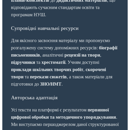
планів-конспектів
до
дидактичних матеріалів
, що
відповідають сучасним стандартам освіти та
програмам НУШ.
Супровідні навчальні ресурси
Для якісного засвоєння матеріалу ми пропонуємо
розгалужену систему допоміжних ресурсів:
біографії
письменників
, аналітичні
рецензії на твори
,
підручники
та
хрестоматії
. Учням доступні
приклади шкільних творчих робіт
,
скорочені
твори
та
перекази сюжетів
, а також матеріали для
підготовки до
ЗНО/НМТ
.
Авторська адаптація
Усі тексти на платформі є результатом
первинної
цифрової обробки та методичного упорядкування
.
Ми виступаємо першоджерелом даної структурованої