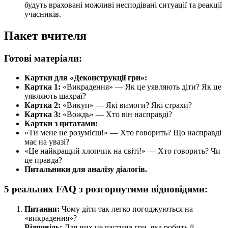
будуть враховані можливі несподівані ситуації та реакції
учасників.
Пакет вчителя
Готові матеріали:
Картки для «Деконструкції гри»:
Картка 1:
«Викрадення» — Як це уявляють діти? Як це
уявляють шахраї?
Картка 2:
«Викуп» — Які вимоги? Які страхи?
Картка 3:
«Вождь» — Хто він насправді?
Картки з цитатами:
«Ти мене не розумієш!» — Хто говорить? Що насправді
має на увазі?
«Це найкращий хлопчик на світі!» — Хто говорить? Чи
це правда?
Питальники для аналізу діалогів.
5 реальних FAQ з розгорнутими відповідями:
Питання:
Чому діти так легко погоджуються на
«викрадення»?
Відповідь:
Для них це частина гри, яка робить її