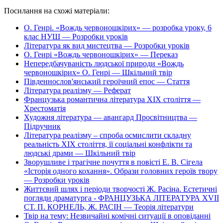
Посилання на схожі матеріали:
О. Генрі. «Вождь червоношкірих» — розробка уроку, 6
клас НУШ — Розробки уроків
Література як вид мистецтва — Розробки уроків
О. Генрі «Вождь червоношкірих» — Переказ
Непередбачуваність людської природи «Вождь
червоношкірих» О. Генрі — Шкільний твір
Південнослов'янський героїчний епос — Стаття
Література реалізму — Реферат
Французька романтична література ХІХ століття —
Хрестоматія
Художня література — авангард Просвітництва —
Підручник
Література реалізму – спроба осмислити складну
реальність XIX століття, її соціальні конфлікти та
людські драми — Шкільний твір
Зворушливе і трагічне почуття в повісті Е. В. Сігела
«Історія одного кохання». Образи головних героїв твору
— Розробки уроків
Життєвий шлях і періоди творчості Ж. Расіна. Естетичні
погляди драматурга - ФРАНЦУЗЬКА ЛІТЕРАТУРА XVII
СТ. П. КОРНЕЛЬ, Ж. РАСІН — Теорія літератури
Твір на тему: Незвичайні комічні ситуації в оповіданні