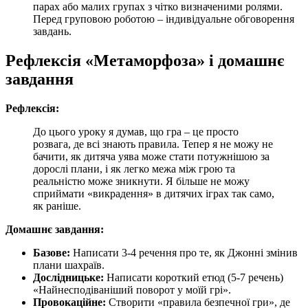
парах або малих групах з чітко визначеними ролями.
Перед груповою роботою – індивідуальне обговорення
завдань.
Рефлексія «Метаморфоза» і домашнє
завдання
Рефлексія:
До цього уроку я думав, що гра – це просто
розвага, де всі знають правила. Тепер я не можу не
бачити, як дитяча уява може стати потужнішою за
дорослі плани, і як легко межа між грою та
реальністю може зникнути. Я більше не можу
сприймати «викрадення» в дитячих іграх так само,
як раніше.
Домашнє завдання:
Базове:
Написати 3-4 речення про те, як Джонні змінив
плани шахраїв.
Дослідницьке:
Написати короткий етюд (5-7 речень)
«Найнесподіваніший поворот у моїй грі».
Провокаційне:
Створити «правила безпечної гри», де