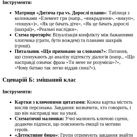
Інструменти:
Матриця «Дитяча гра vs. Дорослі плани»
: Таблиця з
колонками «Елемент гри (напр., «викрадення», «викуп»,
«пошук»)», «Як це бачать діти», «Як це бачать дорослі
(шахраї)», «Реальні наслідки».
Схема протиріч:
Візуалізація конфлікту між бажаннями
хлопчика (грати, бути вождем) та планами шахраїв
(гроші).
Питальник «Що приховано за словами?»
: Питання,
що спонукають до аналізу підтексту діалогів (напр., «Що
насправді означає фраза «Ти мене не розумієш»?»,
«Чому батько так легко віддав сина?»).
Сценарій Б: змішаний клас
Інструменти:
Картки з ключовими цитатами:
Кожна картка містить
вислів персонажа. Завдання: визначити, хто говорить, і
що він насправді має на увазі.
Схематичні малюнки:
Учні малюють ключові сцени,
додаючи підписи, що пояснюють емоції та мотиви
героїв.
«Детективне бюро»
: Групи отримують завдання знайти