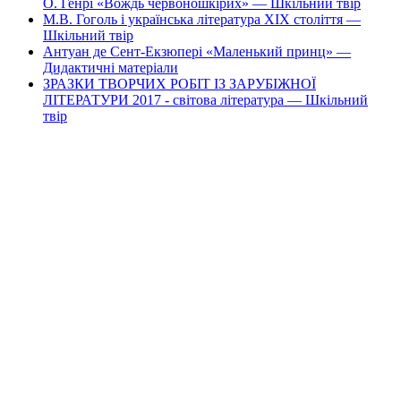
О. Генрі «Вождь червоношкірих» — Шкільний твір
М.В. Гоголь і українська література ХІХ століття —
Шкільний твір
Антуан де Сент-Екзюпері «Маленький принц» —
Дидактичні матеріали
ЗРАЗКИ ТВОРЧИХ РОБІТ ІЗ ЗАРУБІЖНОЇ
ЛІТЕРАТУРИ 2017 - світова література — Шкільний
твір