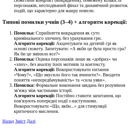
сюжетний конфлікт (викрадення), обмежену кількість
персонажів, несподіваний фінал та динамічний розвиток
подій, що характерно для жанру новели.
Типові помилки учнів (3–4) + алгоритм корекції:
Помилка:
Сприйняття викрадення як суто
кримінального злочину, без урахування гри.
Алгоритм корекції:
Акцентувати на дитячій грі як
основі сюжету. Запитувати: «А якби це була просто гра?
Як би це змінило все?»
Помилка:
Оцінка персонажів лише як «добрих» чи
«злих», без аналізу їхніх мотивів та контексту.
Алгоритм корекції:
Використовувати питання
«Чому?», «Що змусило його так вчинити?». Вводити
поняття «непередбачуваність» та «сила уяви».
Помилка:
Формальне виконання завдань без розуміння
зв'язку між частинами історії.
Алгоритм корекції:
Постійно ставити запитання, що
пов'язують попередні події з наступними.
Використовувати «Що, якби...» для стимуляції
критичного мислення.
Назад
Зміст
Далі