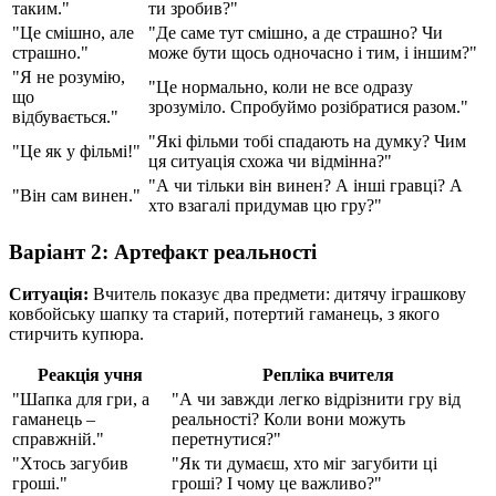
таким."
ти зробив?"
"Це смішно, але
"Де саме тут смішно, а де страшно? Чи
страшно."
може бути щось одночасно і тим, і іншим?"
"Я не розумію,
"Це нормально, коли не все одразу
що
зрозуміло. Спробуймо розібратися разом."
відбувається."
"Які фільми тобі спадають на думку? Чим
"Це як у фільмі!"
ця ситуація схожа чи відмінна?"
"А чи тільки він винен? А інші гравці? А
"Він сам винен."
хто взагалі придумав цю гру?"
Варіант 2: Артефакт реальності
Ситуація:
Вчитель показує два предмети: дитячу іграшкову
ковбойську шапку та старий, потертий гаманець, з якого
стирчить купюра.
Реакція учня
Репліка вчителя
"Шапка для гри, а
"А чи завжди легко відрізнити гру від
гаманець –
реальності? Коли вони можуть
справжній."
перетнутися?"
"Хтось загубив
"Як ти думаєш, хто міг загубити ці
гроші."
гроші? І чому це важливо?"