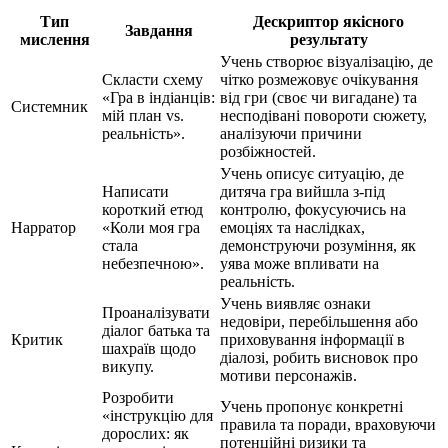
Тип
Дескриптор якісного
Завдання
мислення
результату
Учень створює візуалізацію, де
Скласти схему
чітко розмежовує очікування
«Гра в індіанців:
від гри (своє чи вигадане) та
Системник
мій план vs.
несподівані повороти сюжету,
реальність».
аналізуючи причини
розбіжностей.
Учень описує ситуацію, де
Написати
дитяча гра вийшла з-під
короткий етюд
контролю, фокусуючись на
Нарратор
«Коли моя гра
емоціях та наслідках,
стала
демонструючи розуміння, як
небезпечною».
уява може впливати на
реальність.
Учень виявляє ознаки
Проаналізувати
недовіри, перебільшення або
діалог батька та
Критик
приховування інформації в
шахраїв щодо
діалозі, робить висновок про
викупу.
мотиви персонажів.
Розробити
Учень пропонує конкретні
«інструкцію для
правила та поради, враховуючи
дорослих: як
потенційні ризики та