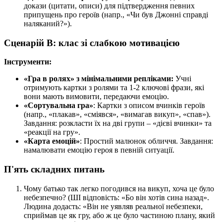
докази (цитати, описи) для підтвердження певних
припущень про героїв (напр., «Чи був Джонні справді
наляканий?»).
Сценарій В: клас зі слабкою мотивацією
Інструменти:
«Гра в ролях» з мінімальними репліками:
Учні
отримують картки з ролями та 1-2 ключові фрази, які
вони мають вимовити, передаючи емоцію.
«Сортувальна гра»
: Картки з описом вчинків героїв
(напр., «плакав», «сміявся», «вимагав викуп», «спав»).
Завдання: розкласти їх на дві групи – «дієві вчинки» та
«реакції на гру».
«Карта емоцій»
: Простий малюнок обличчя. Завдання:
намалювати емоцію героя в певній ситуації.
П'ять складних питань
Чому батько так легко погодився на викуп, хоча це було
небезпечно? (ШІ відповість: «Бо він хотів сина назад».
Людина додасть: «Він не уявляв реальної небезпеки,
сприймав це як гру, або ж це було частиною плану, який