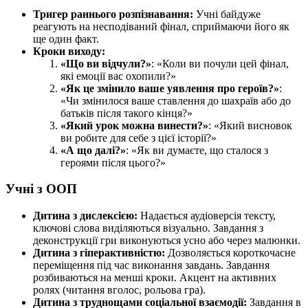
Тригер раннього розпізнавання:
Учні байдуже
реагують на несподіваний фінал, сприймаючи його як
ще один факт.
Кроки виходу:
«Що ви відчули?»
: «Коли ви почули цей фінал,
які емоції вас охопили?»
«Як це змінило ваше уявлення про героїв?»
:
«Чи змінилося ваше ставлення до шахраїв або до
батьків після такого кінця?»
«Який урок можна винести?»
: «Який висновок
ви робите для себе з цієї історії?»
«А що далі?»
: «Як ви думаєте, що сталося з
героями після цього?»
Учні з ООП
Дитина з дислексією:
Надається аудіоверсія тексту,
ключові слова виділяються візуально. Завдання з
деконструкції гри виконуються усно або через малюнки.
Дитина з гіперактивністю:
Дозволяється короткочасне
переміщення під час виконання завдань. Завдання
розбиваються на менші кроки. Акцент на активних
ролях (читання вголос, рольова гра).
Дитина з труднощами соціальної взаємодії:
Завдання в