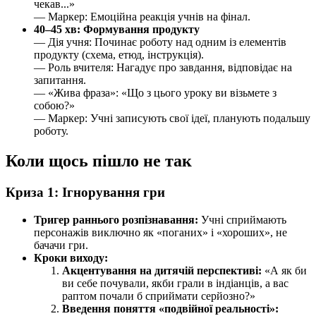
чекав...»
— Маркер: Емоційна реакція учнів на фінал.
40–45 хв: Формування продукту
— Дія учня: Починає роботу над одним із елементів
продукту (схема, етюд, інструкція).
— Роль вчителя: Нагадує про завдання, відповідає на
запитання.
— «Жива фраза»: «Що з цього уроку ви візьмете з
собою?»
— Маркер: Учні записують свої ідеї, планують подальшу
роботу.
Коли щось пішло не так
Криза 1: Ігнорування гри
Тригер раннього розпізнавання:
Учні сприймають
персонажів виключно як «поганих» і «хороших», не
бачачи гри.
Кроки виходу:
Акцентування на дитячій перспективі:
«А як би
ви себе почували, якби грали в індіанців, а вас
раптом почали б сприймати серйозно?»
Введення поняття «подвійної реальності»: