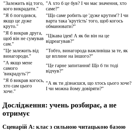
"Залежить від того,
"А хто б це був? І чи має значення, хто
кого викрадати."
саме?"
"Я б погодився,
"Що саме робить це 'дуже крутим'? І чи
якщо це дуже
варта така 'крутість' того, щоб когось
круто."
обманювати?"
"Я б викрав друга,
"Цікава ідея! А як би він на це
щоб він не сумував
відреагував?"
сам."
"Це залежить від
"Тобто, винагорода важливіша за те, як
винагороди."
це вплине на іншого?"
"А якщо мене
"Це гарне запитання! Що б ти тоді
самого
відчув?"
'викрадуть'?"
"Я б викрав когось,
"А як ти дізнаєшся, що хтось цього хоче?
хто сам цього
І чи можна йому довіряти?"
хоче."
Дослідження: учень розбирає, а не
отримує
Сценарій А: клас з сильною читацькою базою