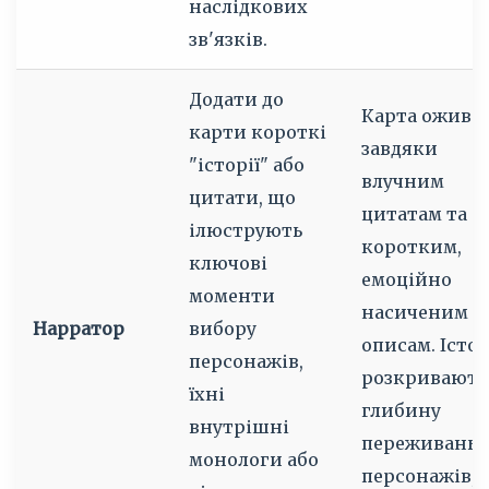
наслідкових
зв'язків.
Додати до
Карта ожива
карти короткі
завдяки
"історії" або
влучним
цитати, що
цитатам та
ілюструють
коротким,
ключові
емоційно
моменти
насиченим
Нарратор
вибору
описам. Істор
персонажів,
розкривають
їхні
глибину
внутрішні
переживань
монологи або
персонажів,