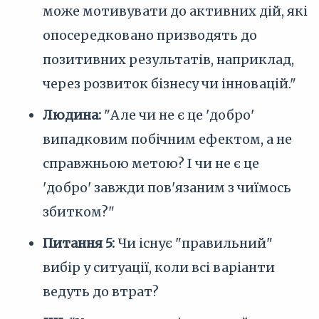
може мотивувати до активних дій, які
опосередковано призводять до
позитивних результатів, наприклад,
через розвиток бізнесу чи інновацій."
Людина:
"Але чи не є це 'добро'
випадковим побічним ефектом, а не
справжньою метою? І чи не є це
'добро' завжди пов'язаним з чиїмось
збитком?"
Питання 5:
Чи існує "правильний"
вибір у ситуації, коли всі варіанти
ведуть до втрат?