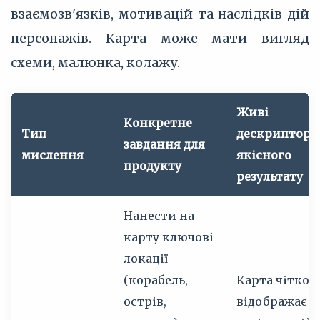
взаємозв'язків, мотивацій та наслідків дій
персонажів. Карта може мати вигляд
схеми, малюнка, колажу.
Живі
Конкретне
Тип
дескриптори
завдання для
мислення
якісного
продукту
результату
Нанести на
карту ключові
локації
(корабель,
Карта чітко
острів,
відображає