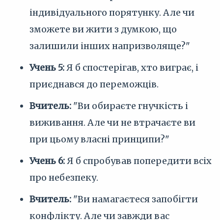
індивідуального порятунку. Але чи
зможете ви жити з думкою, що
залишили інших напризволяще?"
Учень 5:
Я б спостерігав, хто виграє, і
приєднався до переможців.
Вчитель:
"Ви обираєте гнучкість і
виживання. Але чи не втрачаєте ви
при цьому власні принципи?"
Учень 6:
Я б спробував попередити всіх
про небезпеку.
Вчитель:
"Ви намагаєтеся запобігти
конфлікту. Але чи завжди вас