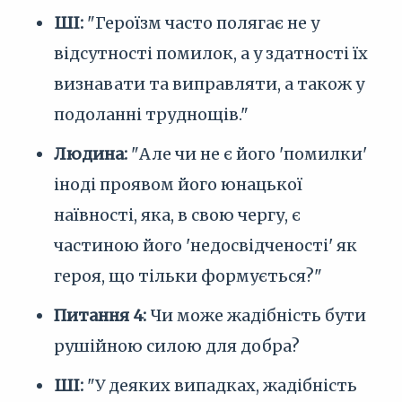
ШІ:
"Героїзм часто полягає не у
відсутності помилок, а у здатності їх
визнавати та виправляти, а також у
подоланні труднощів."
Людина:
"Але чи не є його 'помилки'
іноді проявом його юнацької
наївності, яка, в свою чергу, є
частиною його 'недосвідченості' як
героя, що тільки формується?"
Питання 4:
Чи може жадібність бути
рушійною силою для добра?
ШІ:
"У деяких випадках, жадібність