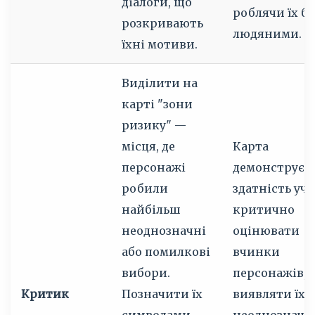
діалоги, що
роблячи їх б
розкривають
людяними.
їхні мотиви.
Виділити на
карті "зони
ризику" —
місця, де
Карта
персонажі
демонструє
робили
здатність уч
найбільш
критично
неоднозначні
оцінювати
або помилкові
вчинки
вибори.
персонажів,
Критик
Позначити їх
виявляти їх