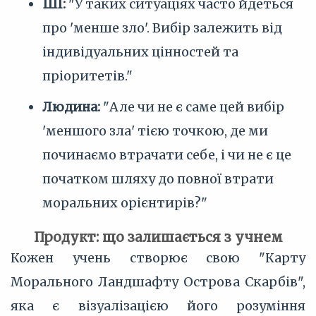
ШІ:
"У таких ситуаціях часто йдеться
про 'менше зло'. Вибір залежить від
індивідуальних цінностей та
пріоритетів."
Людина:
"Але чи не є саме цей вибір
'меншого зла' тією точкою, де ми
починаємо втрачати себе, і чи не є це
початком шляху до повної втрати
моральних орієнтирів?"
Продукт: що залишається з учнем
Кожен учень створює свою "Карту
Морального Ландшафту Острова Скарбів",
яка є візуалізацією його розуміння