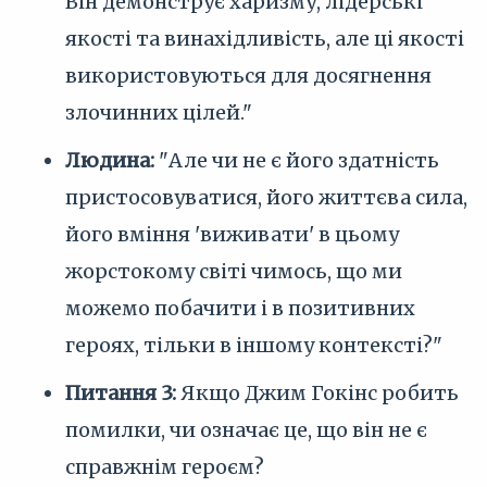
Він демонструє харизму, лідерські
якості та винахідливість, але ці якості
використовуються для досягнення
злочинних цілей."
Людина:
"Але чи не є його здатність
пристосовуватися, його життєва сила,
його вміння 'виживати' в цьому
жорстокому світі чимось, що ми
можемо побачити і в позитивних
героях, тільки в іншому контексті?"
Питання 3:
Якщо Джим Гокінс робить
помилки, чи означає це, що він не є
справжнім героєм?