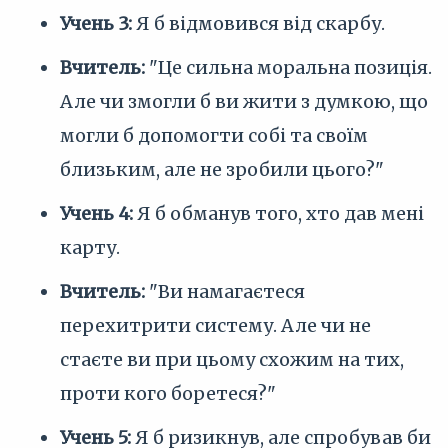
Учень 3:
Я б відмовився від скарбу.
Вчитель:
"Це сильна моральна позиція.
Але чи змогли б ви жити з думкою, що
могли б допомогти собі та своїм
близьким, але не зробили цього?"
Учень 4:
Я б обманув того, хто дав мені
карту.
Вчитель:
"Ви намагаєтеся
перехитрити систему. Але чи не
стаєте ви при цьому схожим на тих,
проти кого боретеся?"
Учень 5:
Я б ризикнув, але спробував би