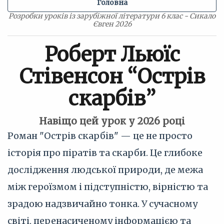
Головна
Розробки уроків із зарубіжної літератури 6 клас - Сикало
Євген 2026
Роберт Льюїс
Стівенсон “Острів
скарбів”
Навіщо цей урок у 2026 році
Роман "Острів скарбів" — це не просто
історія про піратів та скарби. Це глибоке
дослідження людської природи, де межа
між героїзмом і підступністю, вірністю та
зрадою надзвичайно тонка. У сучасному
світі, перенасиченому інформацією та