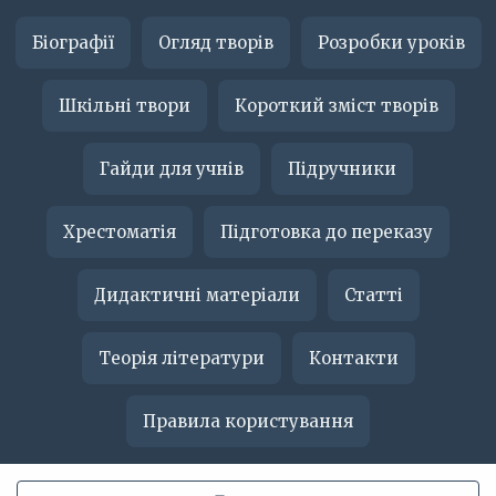
Біографії
Огляд творів
Розробки уроків
Шкільні твори
Короткий зміст творів
Гайди для учнів
Підручники
Хрестоматія
Підготовка до переказу
Дидактичні матеріали
Статті
Теорія літератури
Контакти
Правила користування