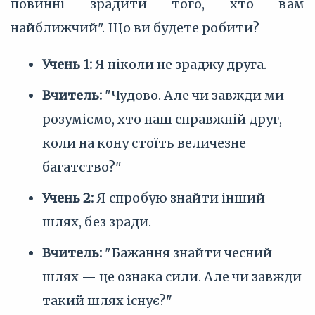
повинні зрадити того, хто вам
найближчий". Що ви будете робити?
Учень 1:
Я ніколи не зраджу друга.
Вчитель:
"Чудово. Але чи завжди ми
розуміємо, хто наш справжній друг,
коли на кону стоїть величезне
багатство?"
Учень 2:
Я спробую знайти інший
шлях, без зради.
Вчитель:
"Бажання знайти чесний
шлях — це ознака сили. Але чи завжди
такий шлях існує?"