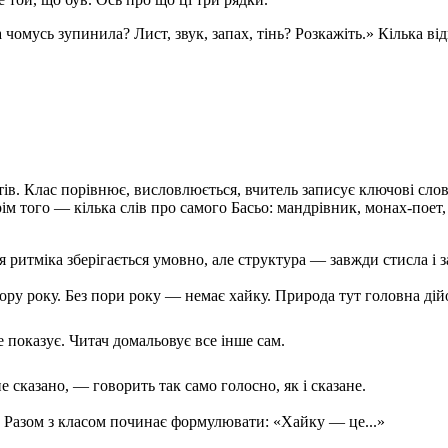
омусь зупинила? Лист, звук, запах, тінь? Розкажіть.» Кілька від
ів. Клас порівнює, висловлюється, вчитель записує ключові сло
м того — кілька слів про самого Басьо: мандрівник, монах-поет,
ця ритміка зберігається умовно, але структура — завжди стисла і 
ору року. Без пори року — немає хайку. Природа тут головна дій
 показує. Читач домальовує все інше сам.
 сказано, — говорить так само голосно, як і сказане.
. Разом з класом починає формулювати: «Хайку — це...»