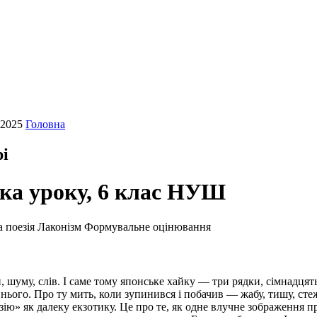
 2025
Головна
рі
ка уроку, 6 клас НУШ
 поезія
Лаконізм
Формувальне оцінювання
 шуму, слів. І саме тому японське хайку — три рядки, сімнадцять
о нього. Про ту мить, коли зупинився і побачив — жабу, тишу, сте
ію» як далеку екзотику. Це про те, як одне влучне зображення п