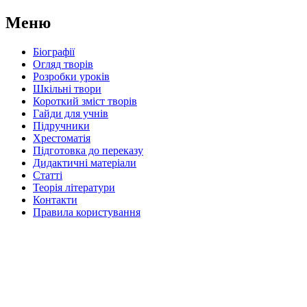
Меню
Біографії
Огляд творів
Розробки уроків
Шкільні твори
Короткий зміст творів
Гайди для учнів
Підручники
Хрестоматія
Підготовка до переказу
Дидактичні матеріали
Статті
Теорія літератури
Контакти
Правила користування