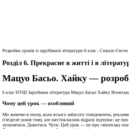
Розробки уроків із зарубіжної літератури 6 клас - Сикало Євген
Розділ 6. Прекрасне в житті і в літерату
Мацуо Басьо. Хайку — розроб
6 клас
НУШ
Зарубіжна література
Мацуо Басьо
Хайку
Японська
Чому цей урок — особливий
Ми живемо в епоху, коли всього забагато: повідомлень, реклами,
п'ятдесят років тому, але шестикласник відразу відчуває: це пр
зупинятися. Дивитися. Чути. Цей урок — не про «японську поез