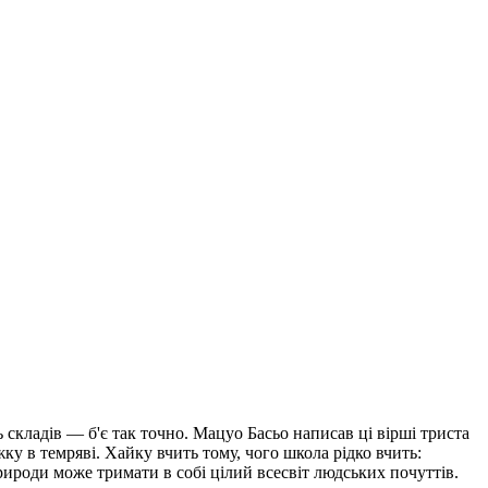
 складів — б'є так точно. Мацуо Басьо написав ці вірші триста
жку в темряві. Хайку вчить тому, чого школа рідко вчить:
рироди може тримати в собі цілий всесвіт людських почуттів.