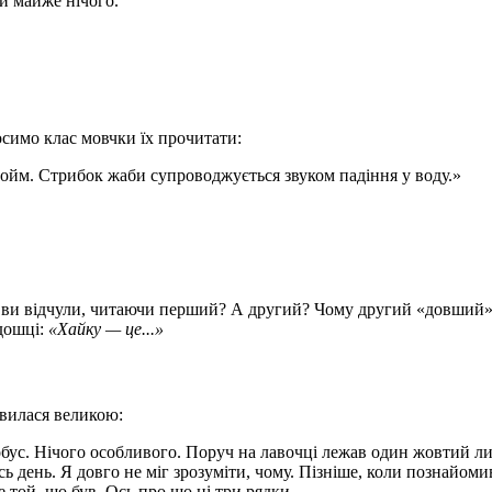
чи майже нічого.
осимо клас мовчки їх прочитати:
йм. Стрибок жаби супроводжується звуком падіння у воду.»
ви відчули, читаючи перший? А другий? Чому другий «довший», 
 дошці:
«Хайку — це...»
явилася великою:
обус. Нічого особливого. Поруч на лавочці лежав один жовтий лис
сь день. Я довго не міг зрозуміти, чому. Пізніше, коли познайоми
 той, що був. Ось про що ці три рядки.