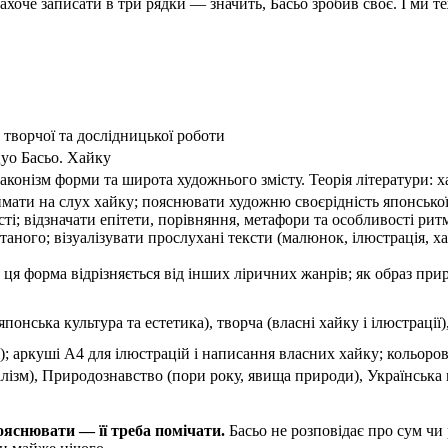
ахоче записати в три рядки — значить, Басьо зробив своє. І ми те
 творчої та дослідницької роботи
ацуо Басьо. Хайку
конізм форми та широта художнього змісту. Теорія літератури: х
мати на слух хайку; пояснювати художню своєрідність японської 
сті; відзначати епітети, порівняння, метафори та особливості ри
итаного; візуалізувати прослухані тексти (малюнок, ілюстрація, ха
 ця форма відрізняється від інших ліричних жанрів; як образ при
понська культура та естетика), творча (власні хайку і ілюстрації)
); аркуші А4 для ілюстрацій і написання власних хайку; кольоров
ізм), Природознавство (пори року, явища природи), Українська м
ояснювати — її треба помічати.
Басьо не розповідає про сум чи р