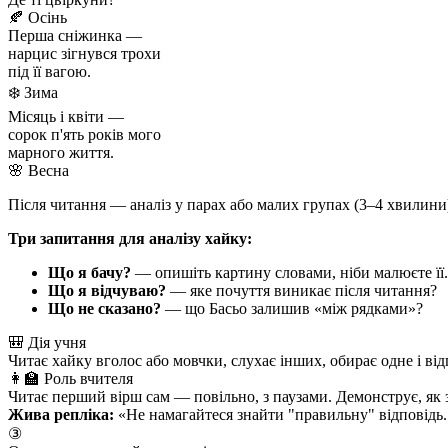
🍂 Осінь
Перша сніжинка —
нарцис зігнувся трохи
під її вагою.
❄️ Зима
Місяць і квіти —
сорок п'ять років мого
марного життя.
🌸 Весна
Після читання — аналіз у парах або малих групах (3–4 хвилини)
Три запитання для аналізу хайку:
Що я бачу?
— опишіть картину словами, ніби малюєте її.
Що я відчуваю?
— яке почуття виникає після читання?
Що не сказано?
— що Басьо залишив «між рядками»?
🎒 Дія учня
Читає хайку вголос або мовчки, слухає інших, обирає одне і від
👩‍🏫 Роль вчителя
Читає перший вірш сам — повільно, з паузами. Демонструє, як 
Жива репліка:
«Не намагайтеся знайти "правильну" відповідь. 
③