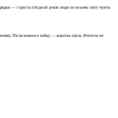
 рядки — і триста п'ятдесят років люди по всьому світу чують
анням). Після кожного хайку — коротка пауза. Вчитель не