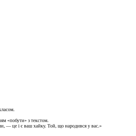
класом.
ням «побути» з текстом.
и, — це і є ваш хайку. Той, що народився у вас.»