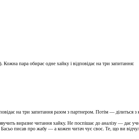
. Кожна пара обирає одне хайку і відповідає на три запитання:
повідає на три запитання разом з партнером. Потім — ділиться з 
звучить виразне читання хайку. Не поспішає до аналізу — дає уч
Басьо писав про жабу — а кожен читач чує своє. Те, що ви відчул