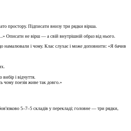
ато простору. Підписати внизу три рядки вірша.
...» Описати не вірш — а свій внутрішній образ від нього.
о намалювали і чому. Клас слухає і може доповнити: «Я бачив
их.
вибір і відчуття.
сь чому поезія живе так довго.»
ов'язково 5–7–5 складів у перекладі; головне — три рядки,