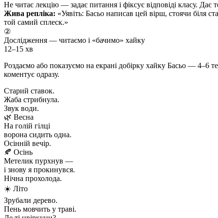
Не читає лекцію — задає питання і фіксує відповіді класу. Дає т
Жива репліка:
«Уявіть: Басьо написав цей вірш, стоячи біля ст
той самий сплеск.»
②
Дослідження — читаємо і «бачимо» хайку
12–15 хв
Роздаємо або показуємо на екрані добірку хайку Басьо — 4–6 те
коментує одразу.
Старий ставок.
Жаба стрибнула.
Звук води.
🌿 Весна
На голій гілці
ворона сидить одна.
Осінній вечір.
🍂 Осінь
Метелик пурхнув —
і знову я прокинувся.
Нічна прохолода.
☀️ Літо
Зрубали дерево.
Пень мовчить у траві.
Де ті цвіркуни?