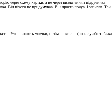
еорію через схему-картки, а не через визначення з підручника.
авка. Він нічого не придумував. Він просто почув. І записав. Три
кстів. Учні читають мовчки, потім — вголос (по колу або за баж