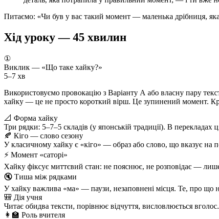
Питаємо: «Чи був у вас такий момент — маленька дрібниця, яка ч
Хід уроку — 45 хвилин
①
Виклик — «Що таке хайку?»
5–7 хв
Використовуємо провокацію з Варіанту А або власну пару текст
хайку — це не просто короткий вірш. Це зупинений момент. Крі
📐 Форма хайку
Три рядки: 5–7–5 складів (у японській традиції). В перекладах 
🍂 Кіго — слово сезону
У класичному хайку є «кіго» — образ або слово, що вказує на п
⚡ Момент «саторі»
Хайку фіксує миттєвий стан: не пояснює, не розповідає — лише
🔇 Тиша між рядками
У хайку важлива «ма» — паузи, незаповнені місця. Те, про що не
🎒 Дія учня
Читає обидва тексти, порівнює відчуття, висловлюється вголос
👩‍🏫 Роль вчителя