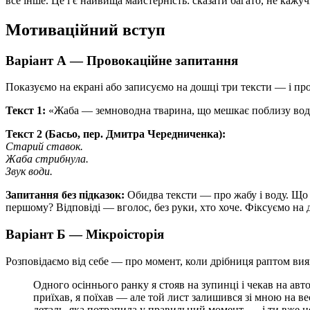
все інше. Це і є найвища майстерність: сказати багато, не кажу
Мотиваційний вступ
Варіант А — Провокаційне запитання
Показуємо на екрані або записуємо на дошці три тексти — і пр
Текст 1:
«Жаба — земноводна тварина, що мешкає поблизу водо
Текст 2 (Басьо, пер. Дмитра Чередниченка):
Старий ставок.
Жаба стрибнула.
Звук води.
Запитання без підказок:
Обидва тексти — про жабу і воду. Що 
першому? Відповіді — вголос, без руки, хто хоче. Фіксуємо на
Варіант Б — Мікроісторія
Розповідаємо від себе — про момент, коли дрібниця раптом ви
Одного осіннього ранку я стояв на зупинці і чекав на авт
приїхав, я поїхав — але той лист залишився зі мною на ве
деталь, яка потрапила у правильний момент, — і ти вже не