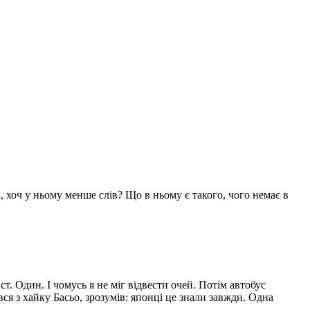
хоч у ньому менше слів? Що в ньому є такого, чого немає в
т. Один. І чомусь я не міг відвести очей. Потім автобус
вся з хайку Басьо, зрозумів: японці це знали завжди. Одна