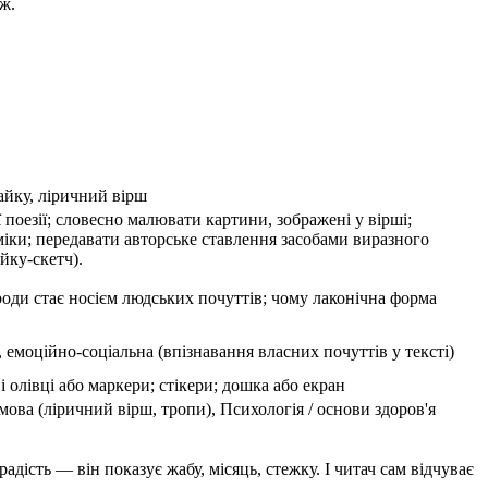
ж.
айку, ліричний вірш
поезії; словесно малювати картини, зображені у вірші;
тміки; передавати авторське ставлення засобами виразного
йку-скетч).
роди стає носієм людських почуттів; чому лаконічна форма
, емоційно-соціальна (впізнавання власних почуттів у тексті)
і олівці або маркери; стікери; дошка або екран
ова (ліричний вірш, тропи), Психологія / основи здоров'я
адість — він показує жабу, місяць, стежку. І читач сам відчуває