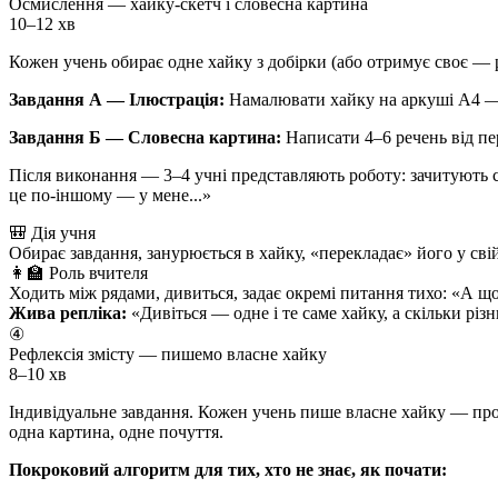
Осмислення — хайку-скетч і словесна картина
10–12 хв
Кожен учень обирає одне хайку з добірки (або отримує своє — р
Завдання А — Ілюстрація:
Намалювати хайку на аркуші А4 — м
Завдання Б — Словесна картина:
Написати 4–6 речень від пер
Після виконання — 3–4 учні представляють роботу: зачитують 
це по-іншому — у мене...»
🎒 Дія учня
Обирає завдання, занурюється в хайку, «перекладає» його у сві
👩‍🏫 Роль вчителя
Ходить між рядами, дивиться, задає окремі питання тихо: «А щ
Жива репліка:
«Дивіться — одне і те саме хайку, а скільки різ
④
Рефлексія змісту — пишемо власне хайку
8–10 хв
Індивідуальне завдання. Кожен учень пише власне хайку — про б
одна картина, одне почуття.
Покроковий алгоритм для тих, хто не знає, як почати: