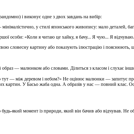
андомно) і виконує одне з двох завдань на вибір:
інімалістично, у стилі японського живопису: мало деталей, баг
шої особи: «Коли я читаю це хайку, я бачу... Я чую... Я відчуваю
свою словесну картину або показують ілюстрацію і пояснюють, щ
й образ — малюнком або словами. Ділиться з класом і слухає інш
о тут — між деревом і небом?» Не оцінює малюнки — запитує про 
них картин. У Басьо жаба одна. А образів у нас — повний клас. О
удь-який момент із природи, який він бачив або відчував. Не об