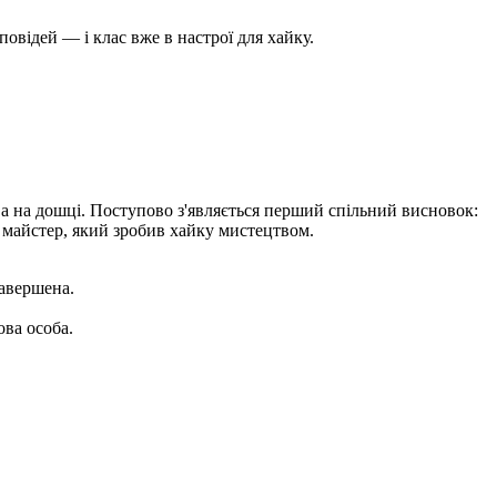
повідей — і клас вже в настрої для хайку.
ва на дошці. Поступово з'являється перший спільний висновок:
 майстер, який зробив хайку мистецтвом.
завершена.
ова особа.