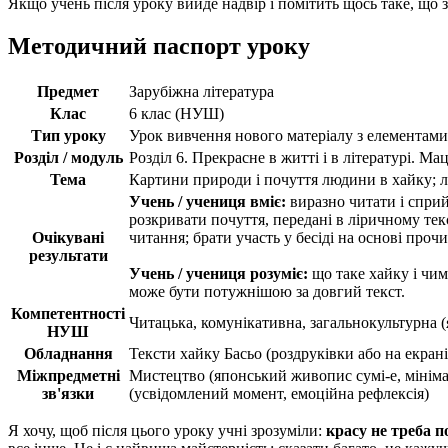
Якщо учень після уроку вийде надвір і помітить щось таке, що з
Методичний паспорт уроку
Предмет
Зарубіжна література
Клас
6 клас (НУШ)
Тип уроку
Урок вивчення нового матеріалу з елементами
Розділ / модуль
Розділ 6. Прекрасне в житті і в літературі. М
Тема
Картини природи і почуття людини в хайку; ла
Учень / учениця вміє:
виразно читати і сприй
розкривати почуття, передані в ліричному тек
Очікувані
читання; брати участь у бесіді на основі проч
результати
Учень / учениця розуміє:
що таке хайку і чим
може бути потужнішою за довгий текст.
Компетентності
Читацька, комунікативна, загальнокультурна (я
НУШ
Обладнання
Тексти хайку Басьо (роздруківки або на екрані
Міжпредметні
Мистецтво (японський живопис сумі-е, мінімал
зв'язки
(усвідомлений момент, емоційна рефлексія)
Я хочу, щоб після цього уроку учні зрозуміли:
красу не треба п