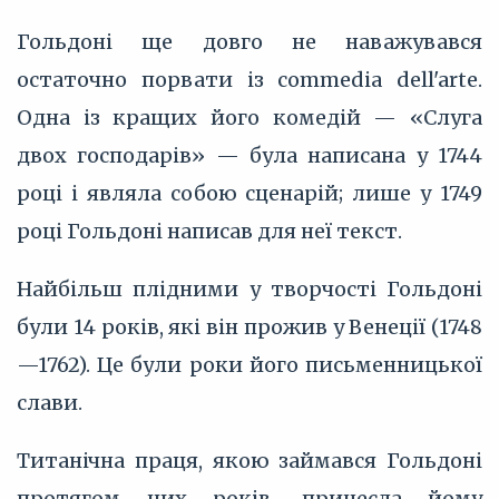
Гольдоні ще довго не наважувався
остаточно порвати із commedia dell'arte.
Одна із кращих його комедій — «Слуга
двох господарів» — була написана у 1744
році і являла собою сценарій; лише у 1749
році Гольдоні написав для неї текст.
Найбільш плідними у творчості Гольдоні
були 14 років, які він прожив у Венеції (1748
—1762). Це були роки його письменницької
слави.
Титанічна праця, якою займався Гольдоні
протягом цих років, принесла йому