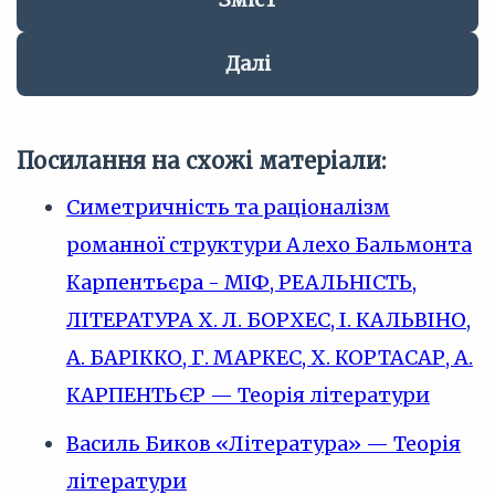
Далі
Посилання на схожі матеріали:
Симетричність та раціоналізм
романної структури Алехо Бальмонта
Карпентьєра - МІФ, РЕАЛЬНІСТЬ,
ЛІТЕРАТУРА X. Л. БОРХЕС, І. КАЛЬВІНО,
А. БАРІККО, Г. МАРКЕС, X. КОРТАСАР, А.
КАРПЕНТЬЄР — Теорія літератури
Василь Биков «Література» — Теорія
літератури