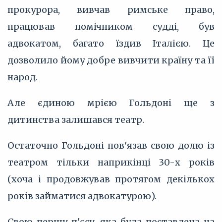
прокурора, вивчав римське право,
працював помічником судді, був
адвокатом, багато їздив Італією. Це
дозволило йому добре вивчити країну та її
народ.
Але єдиною мрією Гольдоні ще з
дитинства залишався театр.
Остаточно Гольдоні пов'язав свою долю із
театром тільки наприкінці 30-х років
(хоча і продовжував протягом декількох
років займатися адвокатурою).
Свою першу п'єсу, яка була поставлена на