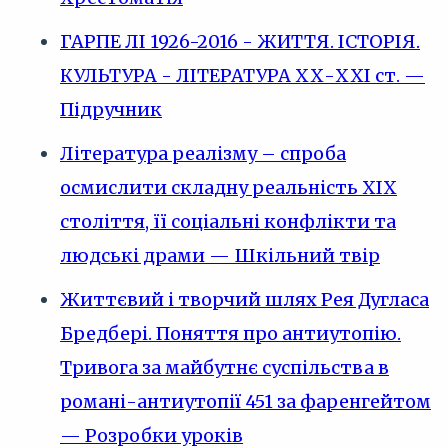
ГАРПЕ ЛІ 1926-2016 - ЖИТТЯ. ІСТОРІЯ.
КУЛЬТУРА - ЛІТЕРАТУРА ХХ-ХХІ ст. —
Підручник
Література реалізму – спроба
осмислити складну реальність XIX
століття, її соціальні конфлікти та
людські драми — Шкільний твір
Життєвий і творчий шлях Рея Дугласа
Бредбері. Поняття про антиутопію.
Тривога за майбутнє суспільства в
романі-антиутопії 451 за фаренгейтом
— Розробки уроків