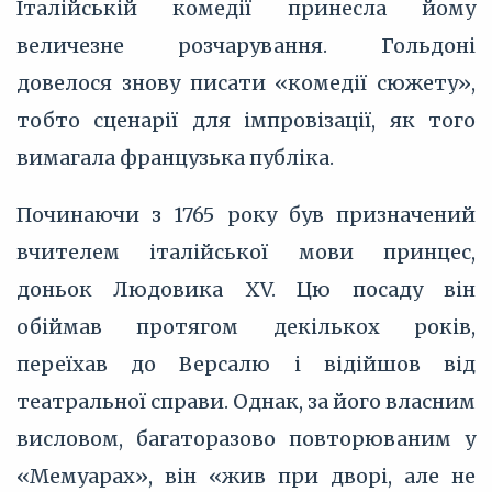
Італійській комедії принесла йому
величезне розчарування. Гольдоні
довелося знову писати «комедії сюжету»,
тобто сценарії для імпровізації, як того
вимагала французька публіка.
Починаючи з 1765 року був призначений
вчителем італійської мови принцес,
доньок Людовика XV. Цю посаду він
обіймав протягом декількох років,
переїхав до Версалю і відійшов від
театральної справи. Однак, за його власним
висловом, багаторазово повторюваним у
«Мемуарах», він «жив при дворі, але не