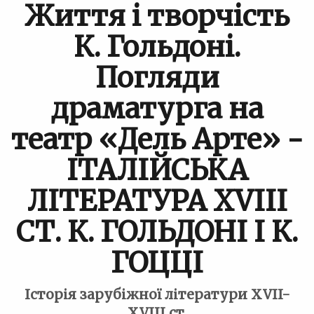
Життя і творчість
К. Гольдоні.
Погляди
драматурга на
театр «Дель Арте» -
ІТАЛІЙСЬКА
ЛІТЕРАТУРА XVIII
СТ. К. ГОЛЬДОНІ І К.
ГОЦЦІ
Історія зарубіжної літератури XVII-
XVIII ст.