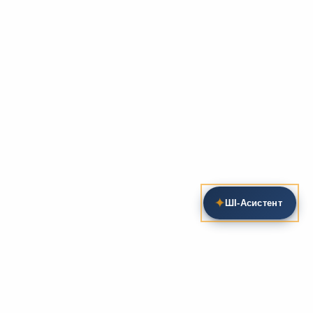
✦
ШІ‑Асистент
Пошук на сайті
Методика та розробки уроків
Фундаментом
zarlit.com
(з 2008 року) є фахові