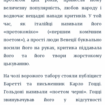
величезну популярність, любов народу і
водночас нещадні напади критиків. У той
час, як італійці називали його
«протокоміко» («першим комічним
поетом»), а прості люди Венеції буквально
носили його на руках, критика піддавала
його та його твори жорстокому
цькуванню.
На чолі ворожого табору стояли публіцист
Баретті та письменник Карло Гоцці.
Гольдоні називали «поетом черні». Гоцці
звинувачував його у відсутності