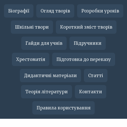
Біографії
Огляд творів
Розробки уроків
Шкільні твори
Короткий зміст творів
Гайди для учнів
Підручники
Хрестоматія
Підготовка до переказу
Дидактичні матеріали
Статті
Теорія літератури
Контакти
Правила користування