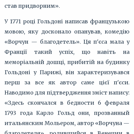
став придворним».
У 1771 році Гольдоні написав французькою
мовою, яку досконало опанував, комедію
«Ворчун — благодетель». Ця п'єса мала у
Франції такий успіх, що навіть на
меморіальній дошці, прибитій на будинку
Гольдоні у Парижі, він характеризувався
перш за все як автор саме цієї п'єси.
Наводимо для підтвердження зміст напису:
«Здесь скончался в бедности 6 февраля
1793 года Карло Гольд они, прозванный
итальянским Мольером, автор «Ворчуна —
благодетеля», родившийся в Венеции в