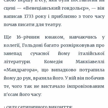
сцені — «Венеціанський гондольєр», — він
написав 1733 року і приблизно з того часу
почав писати для театру.
Ще 16-річним юнаком, навчаючись у
колегії, Гольдоні багато розмірковував про
занепад сучасної йому італійської
літератури. Комедія Маккіавеллі
«Мандрагора», що випадково потрапила
йому до рук, вразила його. У ній він побачив
те, чого так не вистачало імпровізованим
п'єсам його часу:
• силу сатиричного викриття;