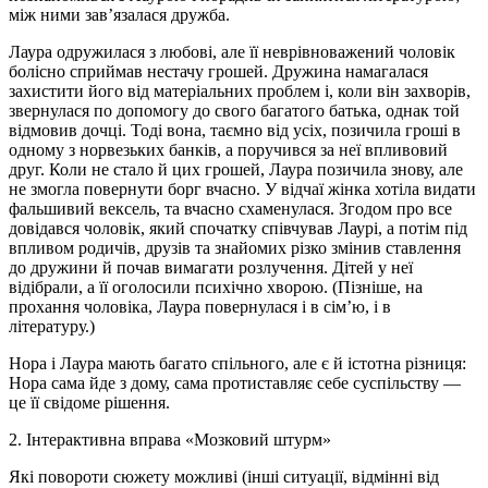
між ними зав’язалася дружба.
Лаура одружилася з любові, але її неврівноважений чоловік
болісно сприймав нестачу грошей. Дружина намагалася
захистити його від матеріальних проблем і, коли він захворів,
звернулася по допомогу до свого багатого батька, однак той
відмовив дочці. Тоді вона, таємно від усіх, позичила гроші в
одному з норвезьких банків, а поручився за неї впливовий
друг. Коли не стало й цих грошей, Лаура позичила знову, але
не змогла повернути борг вчасно. У відчаї жінка хотіла видати
фальшивий вексель, та вчасно схаменулася. Згодом про все
довідався чоловік, який спочатку співчував Лаурі, а потім під
впливом родичів, друзів та знайомих різко змінив ставлення
до дружини й почав вимагати розлучення. Дітей у неї
відібрали, а її оголосили психічно хворою. (Пізніше, на
прохання чоловіка, Лаура повернулася і в сім’ю, і в
літературу.)
Нора і Лаура мають багато спільного, але є й істотна різниця:
Нора сама йде з дому, сама протиставляє себе суспільству —
це її свідоме рішення.
2. Інтерактивна вправа «Мозковий штурм»
Які повороти сюжету можливі (інші ситуації, відмінні від