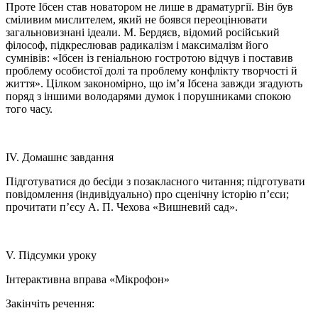
Проте Ібсен став новатором не лише в драматургії. Він був
сміливим мислителем, який не боявся переоцінювати
загальновизнані ідеали. М. Бердяєв, відомий російський
філософ, підкреслював радикалізм і максималізм його
сумнівів: «Ібсен із геніальною гостротою відчув і поставив
проблему особистої долі та проблему конфлікту творчості й
життя». Цілком закономірно, що ім’я Ібсена завжди згадують
поряд з іншими володарями думок і порушниками спокою
того часу.
IV. Домашнє завдання
Підготуватися до бесіди з позакласного читання; підготувати
повідомлення (індивідуально) про сценічну історію п’єси;
прочитати п’єсу А. П. Чехова «Вишневий сад».
V. Підсумки уроку
Інтерактивна вправа «Мікрофон»
Закінчіть речення: