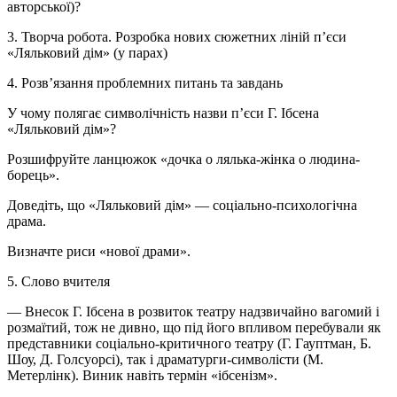
авторської)?
3. Творча робота. Розробка нових сюжетних ліній п’єси
«Ляльковий дім» (у парах)
4. Розв’язання проблемних питань та завдань
У чому полягає символічність назви п’єси Г. Ібсена
«Ляльковий дім»?
Розшифруйте ланцюжок «дочка о лялька-жінка о людина-
борець».
Доведіть, що «Ляльковий дім» — соціально-психологічна
драма.
Визначте риси «нової драми».
5. Слово вчителя
— Внесок Г. Ібсена в розвиток театру надзвичайно вагомий і
розмаїтий, тож не дивно, що під його впливом перебували як
представники соціально-критичного театру (Г. Гауптман, Б.
Шоу, Д. Голсуорсі), так і драматурги-символісти (М.
Метерлінк). Виник навіть термін «ібсенізм».