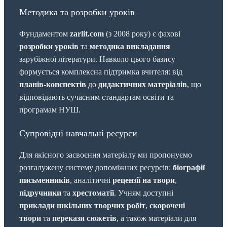
Методика та розробки уроків
Фундаментом
zarlit.com
(з 2008 року) є фахові
розробки уроків
та
методика викладання
зарубіжної літератури. Навколо цього базису
формується комплексна підтримка вчителя: від
планів-конспектів
до
дидактичних матеріалів
, що
відповідають сучасним стандартам освіти та
програмам НУШ.
Супровідні навчальні ресурси
Для якісного засвоєння матеріалу ми пропонуємо
розгалужену систему допоміжних ресурсів:
біографії
письменників
, аналітичні
рецензії на твори
,
підручники
та
хрестоматії
. Учням доступні
приклади шкільних творчих робіт
,
скорочені
твори
та
перекази сюжетів
, а також матеріали для