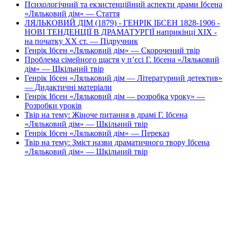
Психологічний та екзистенційний аспекти драми Ібсена
«Ляльковий дім» — Стаття
ЛЯЛЬКОВИЙ ДІМ (1879) - ГЕНРІК ІБСЕН 1828-1906 -
НОВІ ТЕНДЕНЦІЇ В ДРАМАТУРГІЇ наприкінці XIX -
на початку XX ст. — Підручник
Генрік Ібсен «Ляльковий дім» — Скорочений твір
Проблема сімейного щастя у п’єсі Г. Ібсена «Ляльковий
дім» — Шкільний твір
Генрік Ібсен «Ляльковий дім — Літературний детектив»
— Дидактичні матеріали
Генрік Ібсен «Ляльковий дім — розробка уроку» —
Розробки уроків
Твір на тему: Жіноче питання в драмі Г. Ібсена
«Ляльковий дім» — Шкільний твір
Генрік Ібсен «Ляльковий дім» — Переказ
Твір на тему: Зміст назви драматичного твору Ібсена
«Ляльковий дім» — Шкільний твір