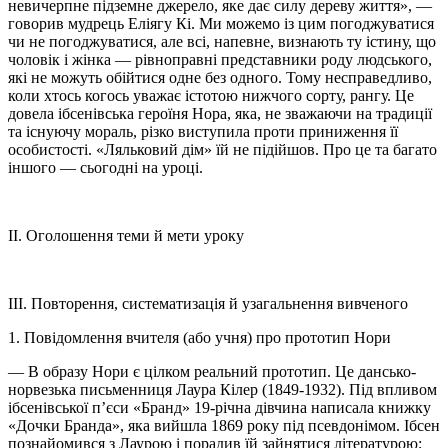
невичерпне підземне джерело, яке дає силу дереву життя», —
говорив мудрець Еліягу Кі. Ми можемо із цим погоджуватися
чи не погоджуватися, але всі, напевне, визнають ту істину, що
чоловік і жінка — рівноправні представники роду людського,
які не можуть обійтися одне без одного. Тому несправедливо,
коли хтось когось уважає істотою нижчого сорту, рангу. Це
довела ібсенівська героїня Нора, яка, не зважаючи на традиції
та існуючу мораль, різко виступила проти приниження її
особистості. «Ляльковий дім» їй не підійшов. Про це та багато
іншого — сьогодні на уроці.
II. Оголошення теми й мети уроку
III. Повторення, систематизація й узагальнення вивченого
1. Повідомлення вчителя (або учня) про прототип Нори
— В образу Нори є цілком реальний прототип. Це дансько-
норвезька письменниця Лаура Кілер (1849-1932). Під впливом
ібсенівської п’єси «Бранд» 19-річна дівчина написала книжку
«Дочки Бранда», яка вийшла 1869 року під псевдонімом. Ібсен
познайомився з Лаурою і порадив їй зайнятися літературою;