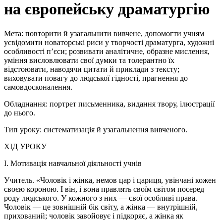
на європейську драматургію
Мета: повторити й узагальнити вивчене, допомогти учням
усвідомити новаторські риси у творчості драматурга, художні
особливості п’єси; розвивати аналітичне, образне мислення,
уміння висловлювати свої думки та толерантно їх
відстоювати, наводячи цитати й приклади з тексту;
виховувати повагу до людської гідності, прагнення до
самовдосконалення.
Обладнання: портрет письменника, видання твору, ілюстрації
до нього.
Тип уроку: систематизація й узагальнення вивченого.
ХІД УРОКУ
I. Мотивація навчальної діяльності учнів
Учитель. «Чоловік і жінка, немов цар і цариця, увінчані кожен
своєю короною. І він, і вона правлять своїм світом посеред
роду людського. У кожного з них — свої особливі права.
Чоловік — це зовнішній бік світу, а жінка — внутрішній,
прихований; чоловік завойовує і підкоряє, а жінка як