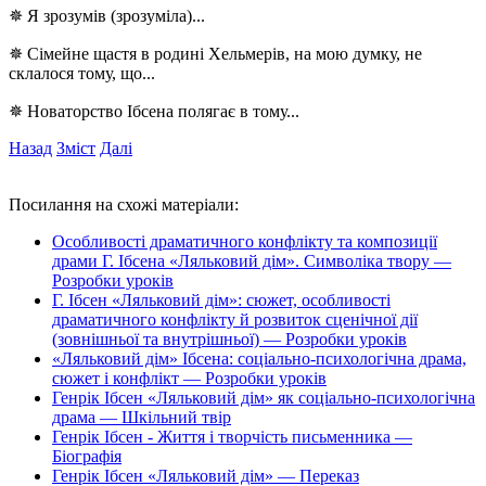
✵ Я зрозумів (зрозуміла)...
✵ Сімейне щастя в родині Хельмерів, на мою думку, не
склалося тому, що...
✵ Новаторство Ібсена полягає в тому...
Назад
Зміст
Далі
Посилання на схожі матеріали:
Особливості драматичного конфлікту та композиції
драми Г. Ібсена «Ляльковий дім». Символіка твору —
Розробки уроків
Г. Ібсен «Ляльковий дім»: сюжет, особливості
драматичного конфлікту й розвиток сценічної дії
(зовнішньої та внутрішньої) — Розробки уроків
«Ляльковий дім» Ібсена: соціально-психологічна драма,
сюжет і конфлікт — Розробки уроків
Генрік Ібсен «Ляльковий дім» як соціально-психологічна
драма — Шкільний твір
Генрік Ібсен - Життя і творчість письменника —
Біографія
Генрік Ібсен «Ляльковий дім» — Переказ