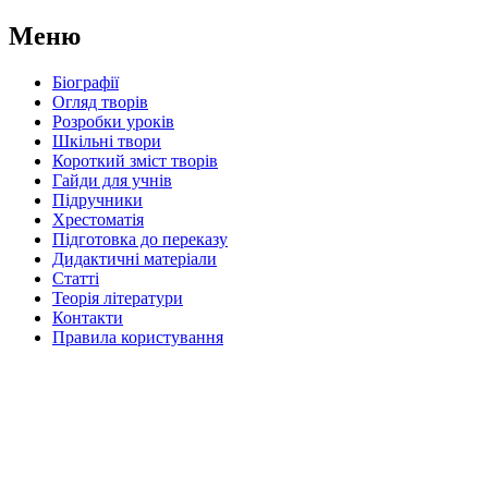
Меню
Біографії
Огляд творів
Розробки уроків
Шкільні твори
Короткий зміст творів
Гайди для учнів
Підручники
Хрестоматія
Підготовка до переказу
Дидактичні матеріали
Статті
Теорія літератури
Контакти
Правила користування