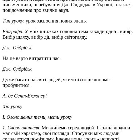
письменника, перебування Дж. Олдріджа в Україні, а також
повідомлення про звички акул.
Тип уроку
: урок засвоєння нових знань.
Епіграфи
: У моїх книжках головна тема завжди одна - вибір.
Вибір шляху, вибір дії, вибір світогляду.
Дж. Олдрідж
На це варто витратити час.
Дж. Олдрідж
Дуже багато на світі людей, яким ніхто не допоміг
пробудитися.
А. де Сент-Екзюпері
Хід уроку
І. Оголошення теми, мети уроку
1. Слово вчителя
. Ми живемо серед людей. І кожна людина
має свій характер, свої погляди. Стосунки між людьми
складаються по-різному. Інколи вони досить- непрості.