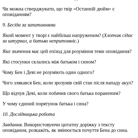
Чи можна стверджувати, що твір «Останній дюйм» є
оповіданням?
9. Бесіда за запитаннями
Який момент у творі є найбільш напруженим? (
Хлопчик сідає
за штурвал, а батько непритомніє
.)
Яке значення має цей епізод для розуміння теми оповідання?
Які стосунки склались між батьком і сином?
Чому Бен і Деві не розуміють один одного?
Чого злякався Бен, коли зрозумів свій стан після нападу акул?
Що відчув Деві, коли побачив свого батька пораненим?
У чому єдиний порятунок батька і сина?
10. Дослідницька робота
Завдання
. Використовуючи цитатну доріжку з тексту
оповідання, розкажіть, як змінюється почуття Бена до сина.