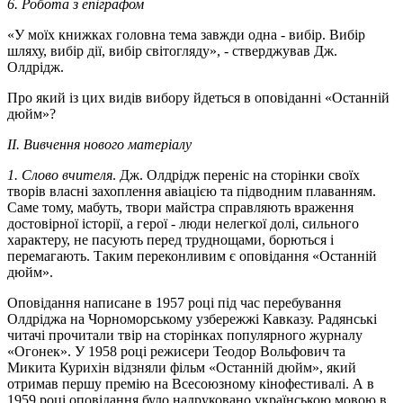
6. Робота з епіграфом
«У моїх книжках головна тема завжди одна - вибір. Вибір
шляху, вибір дії, вибір світогляду», - стверджував Дж.
Олдрідж.
Про який із цих видів вибору йдеться в оповіданні «Останній
дюйм»?
ІІ. Вивчення нового матеріалу
1. Слово вчителя
. Дж. Олдрідж переніс на сторінки своїх
творів власні захоплення авіацією та підводним плаванням.
Саме тому, мабуть, твори майстра справляють враження
достовірної історії, а герої - люди нелегкої долі, сильного
характеру, не пасують перед труднощами, борються і
перемагають. Таким переконливим є оповідання «Останній
дюйм».
Оповідання написане в 1957 році під час перебування
Олдріджа на Чорноморському узбережжі Кавказу. Радянські
читачі прочитали твір на сторінках популярного журналу
«Огонек». У 1958 році режисери Теодор Вольфович та
Микита Курихін відзняли фільм «Останній дюйм», який
отримав першу премію на Всесоюзному кінофестивалі. А в
1959 році оповідання було надруковано українською мовою в