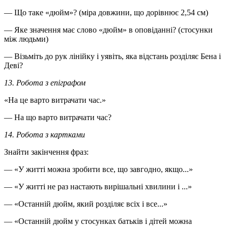
— Що таке «дюйм»? (міра довжини, що дорівнює 2,54 см)
— Яке значення має слово «дюйм» в оповіданні? (стосунки
між людьми)
— Візьміть до рук лінійку і уявіть, яка відстань розділяє Бена і
Деві?
13. Робота з епіграфом
«На це варто витрачати час.»
— На що варто витрачати час?
14. Робота з картками
Знайти закінчення фраз:
— «У житті можна зробити все, що завгодно, якщо...»
— «У житті не раз настають вирішальні хвилини і ...»
— «Останній дюйм, який розділяє всіх і все...»
— «Останній дюйм у стосунках батьків і дітей можна