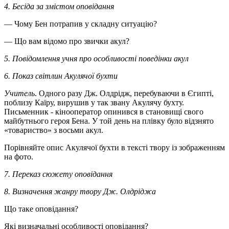
4. Бесіда за змістом оповідання
— Чому Бен потрапив у складну ситуацію?
— Що вам відомо про звички акул?
5. Повідомлення учня про особливості поведінки акул
6. Показ світлин Акулячої бухти
Учитель
. Одного разу Дж. Олдрідж, перебуваючи в Єгипті,
поблизу Каїру, вирушив у так звану Акулячу бухту.
Письменник - кінооператор опинився в становищі свого
майбутнього героя Бена. У той день на плівку було відзнято
«товариство» з восьми акул.
Порівняйте опис Акулячої бухти в тексті твору із зображенням
на фото.
7. Переказ сюжету оповідання
8. Визначення жанру твору Дж. Олдріджа
Що таке оповідання?
Які визначальні особливості оповідання?