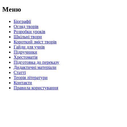
Меню
Біографії
Огляд творів
Розробки уроків
Шкільні твори
Короткий зміст творів
Гайди для учнів
Підручники
Хрестоматія
Підготовка до переказу
Дидактичні матеріали
Статті
Теорія літератури
Контакти
Правила користування