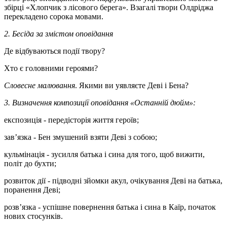
збірці «Хлопчик з лісового берега». Взагалі твори Олдріджа
перекладено сорока мовами.
2. Бесіда за змістом оповідання
Де відбуваються події твору?
Хто є головними героями?
Словесне малювання
. Якими ви уявляєте Деві і Бена?
3. Визначення композиції оповідання «Останній дюйм»:
експозиція - передісторія життя героїв;
зав’язка - Бен змушений взяти Деві з собою;
кульмінація - зусилля батька і сина для того, щоб вижити,
політ до бухти;
розвиток дії - підводні зйомки акул, очікування Деві на батька,
поранення Деві;
розв’язка - успішне повернення батька і сина в Каїр, початок
нових стосунків.