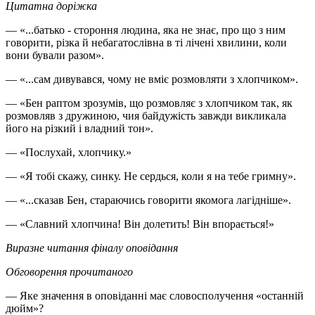
Цитатна доріжка
— «...батько - стороння людина, яка не знає, про що з ним
говорити, різка й небагатослівна в ті лічені хвилини, коли
вони бували разом».
— «...сам дивувався, чому не вміє розмовляти з хлопчиком».
— «Бен раптом зрозумів, що розмовляє з хлопчиком так, як
розмовляв з дружиною, чия байдужість завжди викликала
його на різкий і владний тон».
— «Послухай, хлопчику.»
— «Я тобі скажу, синку. Не сердься, коли я на тебе гримну».
— «...сказав Бен, стараючись говорити якомога лагідніше».
— «Славний хлопчина! Він долетить! Він впорається!»
Виразне читання фіналу оповідання
Обговорення прочитаного
— Яке значення в оповіданні має словосполучення «останній
дюйм»?