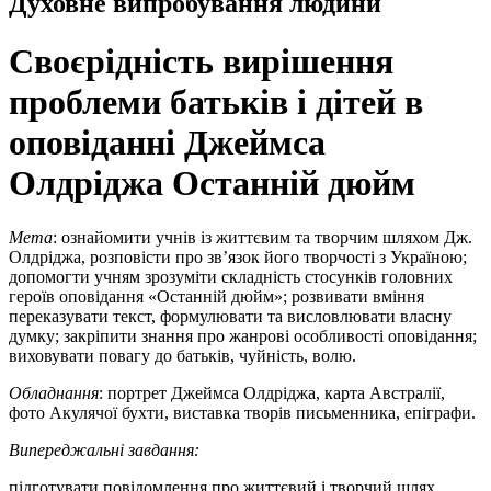
Духовне випробування людини
Своєрідність вирішення
проблеми батьків і дітей в
оповіданні Джеймса
Олдріджа Останній дюйм
Мета
: ознайомити учнів із життєвим та творчим шляхом Дж.
Олдріджа, розповісти про зв’язок його творчості з Україною;
допомогти учням зрозуміти складність стосунків головних
героїв оповідання «Останній дюйм»; розвивати вміння
переказувати текст, формулювати та висловлювати власну
думку; закріпити знання про жанрові особливості оповідання;
виховувати повагу до батьків, чуйність, волю.
Обладнання
: портрет Джеймса Олдріджа, карта Австралії,
фото Акулячої бухти, виставка творів письменника, епіграфи.
Випереджальні завдання:
підготувати повідомлення про життєвий і творчий шлях