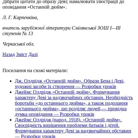
Дібрати цитати до образу Деві; намалювати ілюстрації до
оповідання «Останній дюйм».
Л. Г. Карпенкіна,
вчитель зарубіжної літератури Смілянської ЗОШ І—ІІІ
ступенів № 13
Черкаської обл.
Назад
Зміст
Далі
Посилання на схожі матеріали:
Дж. Олдрідж «Останній дюйм». Образи Бена і Деві,
художні засоби їх створення — Розробки уроків
Джеймс Олдрідж «Останній дюйм». Формування
характеру Деві за надзвичайних обставин. Необхідність
боротьби «до останнього дюйма», а також подолання
«останнього дюйма», що розділяє людей,— провідна
думка оповідання — Розробки уроків
Джеймс Олдрідж (народ. 1918). «Останній дюйм».
Своєрідність вирішення проблеми батьків і дітей.
Формування характеру Деві за надзвичайних обставин
— Розробки уроків