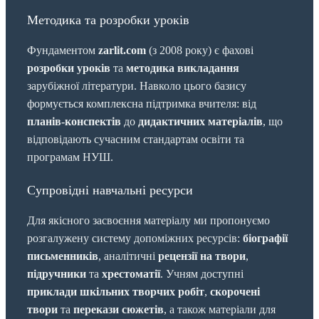
Методика та розробки уроків
Фундаментом
zarlit.com
(з 2008 року) є фахові
розробки уроків
та
методика викладання
зарубіжної літератури. Навколо цього базису
формується комплексна підтримка вчителя: від
планів-конспектів
до
дидактичних матеріалів
, що
відповідають сучасним стандартам освіти та
програмам НУШ.
Супровідні навчальні ресурси
Для якісного засвоєння матеріалу ми пропонуємо
розгалужену систему допоміжних ресурсів:
біографії
письменників
, аналітичні
рецензії на твори
,
підручники
та
хрестоматії
. Учням доступні
приклади шкільних творчих робіт
,
скорочені
твори
та
перекази сюжетів
, а також матеріали для