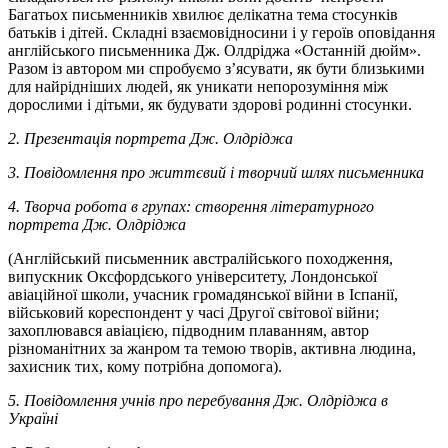
Багатьох письменників хвилює делікатна тема стосунків
батьків і дітей. Складні взаємовідносини і у героїв оповідання
англійського письменника Дж. Олдріджа «Останній дюйм».
Разом із автором ми спробуємо з’ясувати, як бути близькими
для найрідніших людей, як уникати непорозуміння між
дорослими і дітьми, як будувати здорові родинні стосунки.
2. Презентація портрета Дж. Олдріджа
3. Повідомлення про життєвий і творчий шлях письменника
4. Творча робота в групах: створення літературного
портрета Дж. Олдріджа
(Англійський письменник австралійського походження,
випускник Оксфордського університету, Лондонської
авіаційної школи, учасник громадянської війни в Іспанії,
військовий кореспондент у часі Другої світової війни;
захоплювався авіацією, підводним плаванням, автор
різноманітних за жанром та темою творів, активна людина,
захисник тих, кому потрібна допомога).
5. Повідомлення учнів про перебування Дж. Олдріджа в
Україні