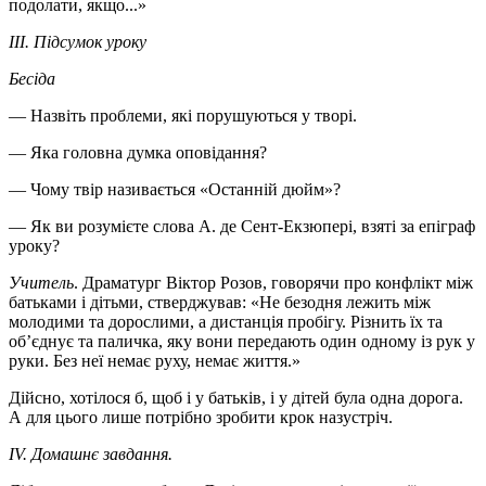
подолати, якщо...»
III. Підсумок уроку
Бесіда
— Назвіть проблеми, які порушуються у творі.
— Яка головна думка оповідання?
— Чому твір називається «Останній дюйм»?
— Як ви розумієте слова А. де Сент-Екзюпері, взяті за епіграф
уроку?
Учитель
. Драматург Віктор Розов, говорячи про конфлікт між
батьками і дітьми, стверджував: «Не безодня лежить між
молодими та дорослими, а дистанція пробігу. Різнить їх та
об’єднує та паличка, яку вони передають один одному із рук у
руки. Без неї немає руху, немає життя.»
Дійсно, хотілося б, щоб і у батьків, і у дітей була одна дорога.
А для цього лише потрібно зробити крок назустріч.
IV. Домашнє завдання.