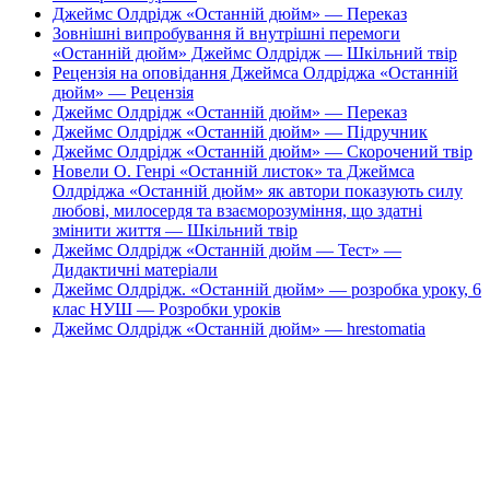
Джеймс Олдрідж «Останній дюйм» — Переказ
Зовнішні випробування й внутрішні перемоги
«Останній дюйм» Джеймс Олдрідж — Шкільний твір
Рецензія на оповідання Джеймса Олдріджа «Останній
дюйм» — Рецензія
Джеймс Олдрідж «Останній дюйм» — Переказ
Джеймс Олдрідж «Останній дюйм» — Підручник
Джеймс Олдрідж «Останній дюйм» — Скорочений твір
Новели О. Генрі «Останній листок» та Джеймса
Олдріджа «Останній дюйм» як автори показують силу
любові, милосердя та взаєморозуміння, що здатні
змінити життя — Шкільний твір
Джеймс Олдрідж «Останній дюйм — Тест» —
Дидактичні матеріали
Джеймс Олдрідж. «Останній дюйм» — розробка уроку, 6
клас НУШ — Розробки уроків
Джеймс Олдрідж «Останній дюйм» — hrestomatia