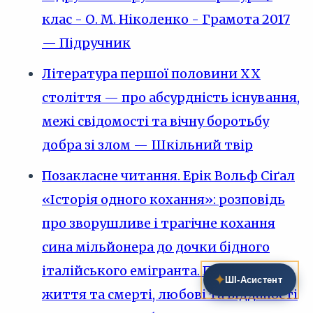
клас - О. М. Ніколенко - Грамота 2017
— Підручник
Література першої половини XX
століття — про абсурдність існування,
межі свідомості та вічну боротьбу
добра зі злом — Шкільний твір
Позакласне читання. Ерік Вольф Сіґал
«Історія одного кохання»: розповідь
про зворушливе і трагічне кохання
сина мільйонера до дочки бідного
італійського емігранта. Проблеми
✦
ШІ‑Асистент
життя та смерті, любові та відданості