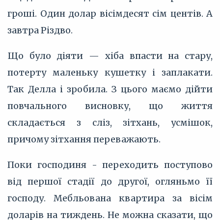
гроші. Один долар вісімдесят сім центів. А
завтра Різдво.
Що було діяти — хіба впасти на стару,
потерту маленьку кушетку і заплакати.
Так Делла і зробила. З цього маємо дійти
повчального висновку, що життя
складається з сліз, зітхань, усмішок,
причому зітхання переважають.
Поки господиня - переходить поступово
від першої стадії до другої, огляньмо її
господу. Мебльована квартира за вісім
доларів на тиждень. Не можна сказати, що