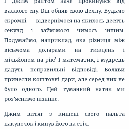
І Джим раптом наче прокинувся від
важкого сну. Він обняв свою Деллу. Будьмо
скромні — відвернімося на якихось десять
секунд і займімося чимось іншим.
Подумаймо, наприклад, яка різниця між
вісьмома доларами на тиждень і
мільйоном на рік? І математик, і мудрець
дадуть неправильні відповіді. Волхви
принесли коштовні дари, але серед них не
було одного. Цей туманний натяк ми
роз’‎яснимо пізніше.
Джим витяг з кишені свого пальта
пакуночок і кинув його на стіл.