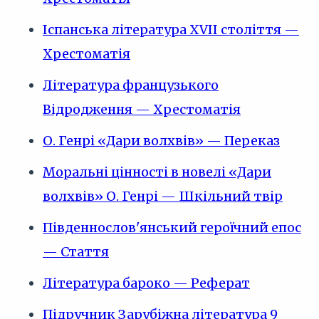
Іспанська література XVII століття —
Хрестоматія
Література французького
Відродження — Хрестоматія
О. Генрі «Дари волхвів» — Переказ
Моральні цінності в новелі «Дари
волхвів» О. Генрі — Шкільний твір
Південнослов'янський героїчний епос
— Стаття
Література бароко — Реферат
Підручник Зарубіжна література 9