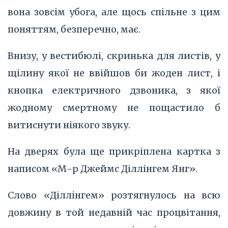
вона зовсім убога, але щось спільне з цим
поняттям, безперечно, має.
Внизу, у вестибюлі, скринька для листів, у
щілину якої не ввійшов би жоден лист, і
кнопка електричного дзвоника, з якої
жодному смертному не пощастило б
витиснути ніякого звуку.
На дверях була ще прикріплена картка з
написом «М-р Джеймс Діллінгем Янг».
Слово «Діллінгем» розтягнулось на всю
довжину в той недавній час процвітання,