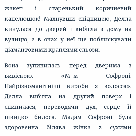
жакет і старенький коричневий
капелюшок! Махнувши спідницею, Делла
кинулася до дверей і вибігла з дому на
вулицю, а в очах у неї ще поблискували
діамантовими краплями сльози.
Вона зупинилась перед дверима з
вивіскою: «М-м Софроні.
Найрізноманітніші вироби з волосся».
Делла вибігла на другий поверх і
спинилася, переводячи дух, серце її
швидко билося. Мадам Софроні була
здоровенна білява жінка з сухими