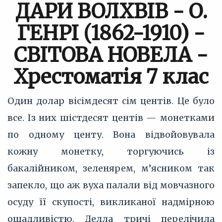
ДАРИ ВОЛХВІВ - О.
ГЕНРІ (1862-1910) -
СВІТОВА НОВЕЛА -
Хрестоматія 7 клас
Один долар вісімдесят сім центів. Це було
все. Із них шістдесят центів — монетками
по одному центу. Вона відвойовувала
кожну монетку, торгуючись із
бакалійником, зеленярем, м’‎ясником так
запекло, що аж вуха палали від мовчазного
осуду її скупості, викликаної надмірною
ощадливістю. Делла тричі перелічила