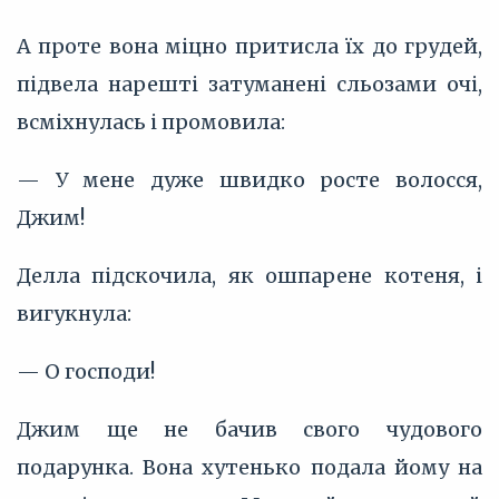
А проте вона міцно притисла їх до грудей,
підвела нарешті затуманені сльозами очі,
всміхнулась і промовила:
— У мене дуже швидко росте волосся,
Джим!
Делла підскочила, як ошпарене котеня, і
вигукнула:
— О господи!
Джим ще не бачив свого чудового
подарунка. Вона хутенько подала йому на