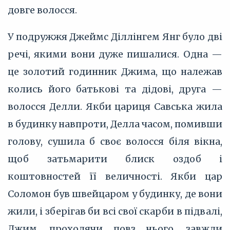
довге волосся.
У подружжя Джеймс Діллінгем Янг було дві
речі, якими вони дуже пишалися. Одна —
це золотий годинник Джима, що належав
колись його батькові та дідові, друга —
волосся Делли. Якби цариця Савська жила
в будинку навпроти, Делла часом, помивши
голову, сушила б своє волосся біля вікна,
щоб затьмарити блиск оздоб і
коштовностей її величності. Якби цар
Соломон був швейцаром у будинку, де вони
жили, і зберігав би всі свої скарби в підвалі,
Джим, проходячи повз нього, завжди