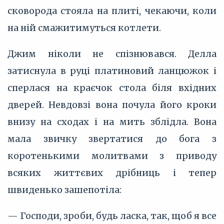
сковорода стояла на плиті, чекаючи, коли
на ній смажитимуться котлети.
Джим ніколи не спізнювався. Делла
затиснула в руці платиновий ланцюжок і
сперлася на краєчок стола біля вхідних
дверей. Невдовзі вона почула його кроки
внизу на сходах і на мить зблідла. Вона
мала звичку звертатися до бога з
коротенькими молитвами з приводу
всяких життєвих дрібниць і тепер
швиденько зашепотіла:
— Господи, зроби, будь ласка, так, щоб я все