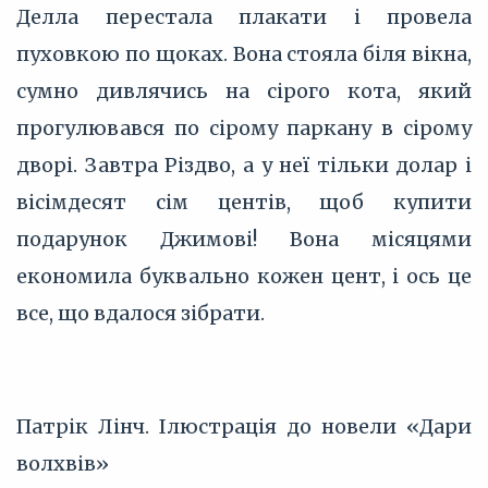
Делла перестала плакати і провела
пуховкою по щоках. Вона стояла біля вікна,
сумно дивлячись на сірого кота, який
прогулювався по сірому паркану в сірому
дворі. Завтра Різдво, а у неї тільки долар і
вісімдесят сім центів, щоб купити
подарунок Джимові! Вона місяцями
економила буквально кожен цент, і ось це
все, що вдалося зібрати.
Патрік Лінч. Ілюстрація до новели «Дари
волхвів»