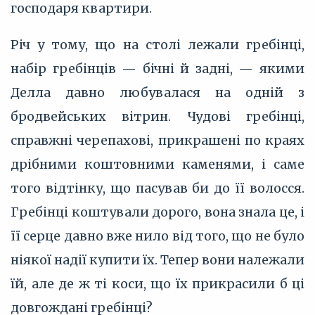
господаря квартири.
Річ у тому, що на столі лежали гребінці,
набір гребінців — бічні й задні, — якими
Делла давно любувалася на одній з
бродвейських вітрин. Чудові гребінці,
справжні черепахові, прикрашені по краях
дрібними коштовними каменями, і саме
того відтінку, що пасував би до її волосся.
Гребінці коштували дорого, вона знала це, і
її серце давно вже нило від того, що не було
ніякої надії купити їх. Тепер вони належали
їй, але де ж ті коси, що їх прикрасили б ці
довгождані гребінці?