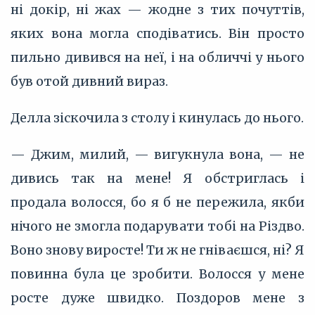
ні докір, ні жах — жодне з тих почуттів,
яких вона могла сподіватись. Він просто
пильно дивився на неї, і на обличчі у нього
був отой дивний вираз.
Делла зіскочила з столу і кинулась до нього.
— Джим, милий, — вигукнула вона, — не
дивись так на мене! Я обстриглась і
продала волосся, бо я б не пережила, якби
нічого не змогла подарувати тобі на Різдво.
Воно знову виросте! Ти ж не гніваєшся, ні? Я
повинна була це зробити. Волосся у мене
росте дуже швидко. Поздоров мене з