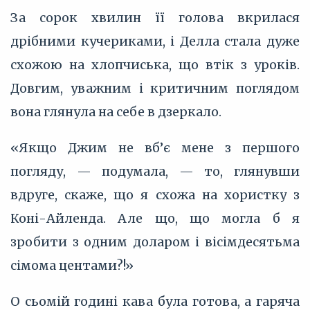
За сорок хвилин її голова вкрилася
дрібними кучериками, і Делла стала дуже
схожою на хлопчиська, що втік з уроків.
Довгим, уважним і критичним поглядом
вона глянула на себе в дзеркало.
«Якщо Джим не вб’‎є мене з першого
погляду, — подумала, — то, глянувши
вдруге, скаже, що я схожа на хористку з
Коні-Айленда. Але що, що могла б я
зробити з одним доларом і вісімдесятьма
сімома центами?!»
О сьомій годині кава була готова, а гаряча