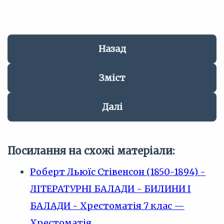
Назад
Зміст
Далі
Посилання на схожі матеріали:
Роберт Льюїс Стівенсон (1850-1894) -
ЛІТЕРАТУРНІ БАЛАДИ - БИЛИНИ І
БАЛАДИ - Хрестоматія 7 клас —
Хрестоматія