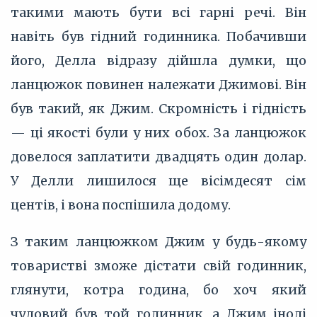
такими мають бути всі гарні речі. Він
навіть був гідний годинника. Побачивши
його, Делла відразу дійшла думки, що
ланцюжок повинен належати Джимові. Він
був такий, як Джим. Скромність і гідність
— ці якості були у них обох. За ланцюжок
довелося заплатити двадцять один долар.
У Делли лишилося ще вісімдесят сім
центів, і вона поспішила додому.
З таким ланцюжком Джим у будь-якому
товаристві зможе дістати свій годинник,
глянути, котра година, бо хоч який
чудовий був той годинник, а Джим іноді