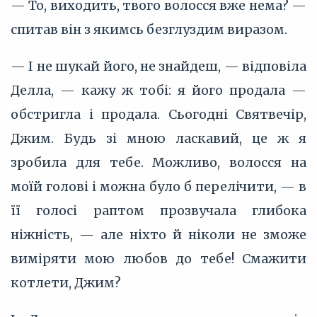
— То, виходить, твого волосся вже нема? —
спитав він з якимсь безглуздим виразом.
— І не шукай його, не знайдеш, — відповіла
Делла, — кажу ж тобі: я його продала —
обстригла і продала. Сьогодні Святвечір,
Джим. Будь зі мною ласкавий, це ж я
зробила для тебе. Можливо, волосся на
моїй голові і можна було б перелічити, — в
її голосі раптом прозвучала глибока
ніжність, — але ніхто й ніколи не зможе
виміряти мою любов до тебе! Смажити
котлети, Джим?