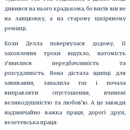
дивився на нього крадькома, бо висів він не
на ланцюжку, а на старому шкіряному
ремінці.
Коли Делла повернулася додому, її
захоплення трохи вщухло, натомість
з’‎явилися передбачливість та
розсудливість. Вона дістала щипці для
завивання, запалила газ і почала
виправляти спустошення, вчинені
великодушністю та любов’‎ю. А це завжди
надзвичайно важка праця, дорогі друзі,
велетенська праця.