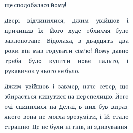
ще сподобалася йому!
Двері відчинилися, Джим увійшов і
причинив їх. Його худе обличчя було
заклопотане. Бідолаха, в двадцять два
роки він мав годувати сім’‎ю! Йому давно
треба було купити нове пальто, і
рукавичок у нього не було.
Джим увійшов і завмер, наче сетер, що
збирається кинутися на перепелицю. Його
очі спинилися на Деллі, в них був вираз,
якого вона не могла зрозуміти, і їй стало
страшно. Це не були ні гнів, ні здивування,