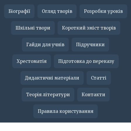
Біографії
Огляд творів
Розробки уроків
Шкільні твори
Короткий зміст творів
Гайди для учнів
Підручники
Хрестоматія
Підготовка до переказу
Дидактичні матеріали
Статті
Теорія літератури
Контакти
Правила користування