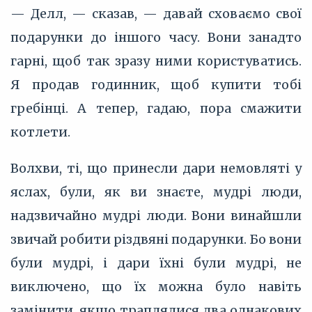
— Делл, — сказав, — давай сховаємо свої
подарунки до іншого часу. Вони занадто
гарні, щоб так зразу ними користуватись.
Я продав годинник, щоб купити тобі
гребінці. А тепер, гадаю, пора смажити
котлети.
Волхви, ті, що принесли дари немовляті у
яслах, були, як ви знаєте, мудрі люди,
надзвичайно мудрі люди. Вони винайшли
звичай робити різдвяні подарунки. Бо вони
були мудрі, і дари їхні були мудрі, не
виключено, що їх можна було навіть
замінити, якщо траплялися два однакових