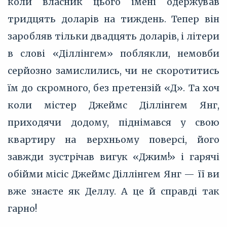
коли власник цього імені одержував
тридцять доларів на тиждень. Тепер він
заробляв тільки двадцять доларів, і літери
в слові «Діллінгем» поблякли, немовби
серйозно замислились, чи не скоротитись
їм до скромного, без претензій «Д». Та хоч
коли містер Джеймс Діллінгем Янг,
приходячи додому, піднімався у свою
квартиру на верхньому поверсі, його
завжди зустрічав вигук «Джим!» і гарячі
обійми місіс Джеймс Діллінгем Янг — її ви
вже знаєте як Деллу. А це й справді так
гарно!