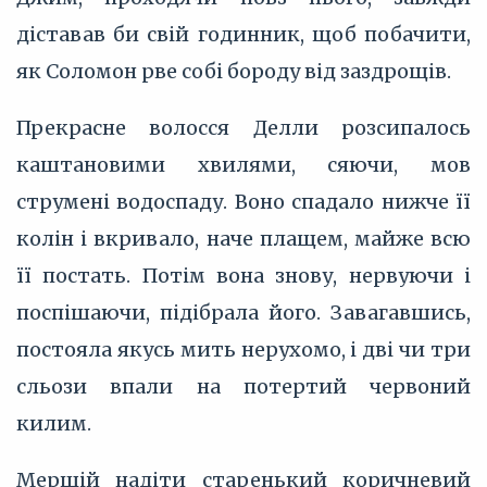
діставав би свій годинник, щоб побачити,
як Соломон рве собі бороду від заздрощів.
Прекрасне волосся Делли розсипалось
каштановими хвилями, сяючи, мов
струмені водоспаду. Воно спадало нижче її
колін і вкривало, наче плащем, майже всю
її постать. Потім вона знову, нервуючи і
поспішаючи, підібрала його. Завагавшись,
постояла якусь мить нерухомо, і дві чи три
сльози впали на потертий червоний
килим.
Мерщій надіти старенький коричневий