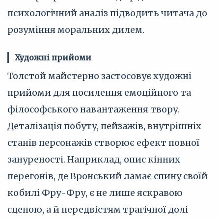
психологічний аналіз підводить читача до
розуміння моральних дилем.
Художні прийоми
Толстой майстерно застосовує художні
прийоми для посилення емоційного та
філософського навантаження твору.
Деталізація побуту, пейзажів, внутрішніх
станів персонажів створює ефект повної
зануреності. Наприклад, опис кінних
перегонів, де Вронський ламає спину своїй
кобилі Фру-Фру, є не лише яскравою
сценою, а й передвістям трагічної долі