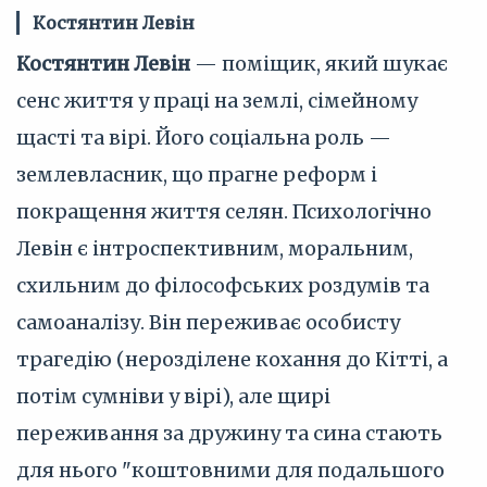
Костянтин Левін
Костянтин Левін
— поміщик, який шукає
сенс життя у праці на землі, сімейному
щасті та вірі. Його соціальна роль —
землевласник, що прагне реформ і
покращення життя селян. Психологічно
Левін є інтроспективним, моральним,
схильним до філософських роздумів та
самоаналізу. Він переживає особисту
трагедію (нерозділене кохання до Кітті, а
потім сумніви у вірі), але щирі
переживання за дружину та сина стають
для нього "коштовними для подальшого