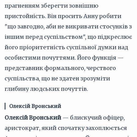
прагненням зберегти зовнішню
пристойність. Він просить Анну робити
"що завгодно, аби не викривати стосунків з
іншим перед суспільством", що підкреслює
його пріоритетність суспільної думки над
особистими почуттями. Його функція —
представник формального, черствого
суспільства, що не здатен зрозуміти
глибину людських почуттів.
Олексій Вронський
Олексій Вронський
— блискучий офіцер,
аристократ, який спочатку захоплюється