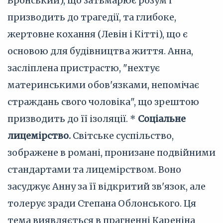
Вронський), що затьмарює розум і
призводить до трагедії, та глибоке,
жертовне кохання (Левін і Кітті), що є
основою для будівництва життя. Анна,
засліплена пристрастю, "нехтує
материнськими обов'язками, непомічає
страждань свого чоловіка", що зрештою
призводить до її ізоляції. *
Соціальне
лицемірство.
Світське суспільство,
зображене в романі, пронизане подвійними
стандартами та лицемірством. Воно
засуджує Анну за її відкритий зв'язок, але
толерує зради Степана Облонського. Ця
тема виявляється в прагненні Кареніна