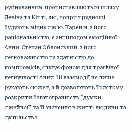
руйнуванням, протиставляються шляху
Левіна та Кітті, які, попри труднощі,
будують міцну сім'ю. Каренін, з його
раціональністю, є антиподом емоційної
Анни. Степан Облонський, з його
легковажністю та здатністю до
компромісів, слугує фоном для трагічної
негнучкості Анни. Ці взаємодії не лише
рухають сюжет, а й дозволяють Толстому
розкрити багатогранність "думки
сімейної" та її значення в житті людини та
суспільства.