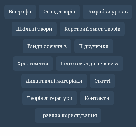
Біографії
Огляд творів
Розробки уроків
Шкільні твори
Короткий зміст творів
Гайди для учнів
Підручники
Хрестоматія
Підготовка до переказу
Дидактичні матеріали
Статті
Теорія літератури
Контакти
Правила користування