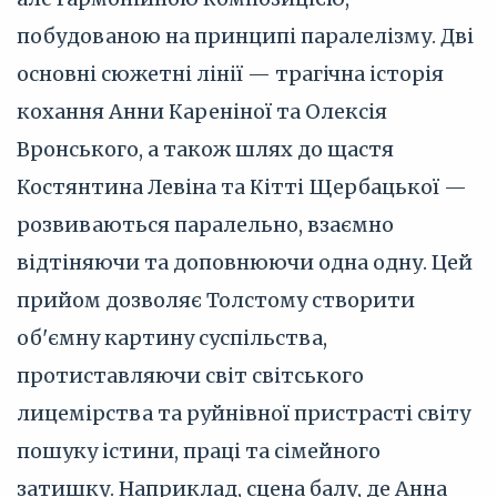
побудованою на принципі паралелізму. Дві
основні сюжетні лінії — трагічна історія
кохання Анни Кареніної та Олексія
Вронського, а також шлях до щастя
Костянтина Левіна та Кітті Щербацької —
розвиваються паралельно, взаємно
відтіняючи та доповнюючи одна одну. Цей
прийом дозволяє Толстому створити
об'ємну картину суспільства,
протиставляючи світ світського
лицемірства та руйнівної пристрасті світу
пошуку істини, праці та сімейного
затишку. Наприклад, сцена балу, де Анна