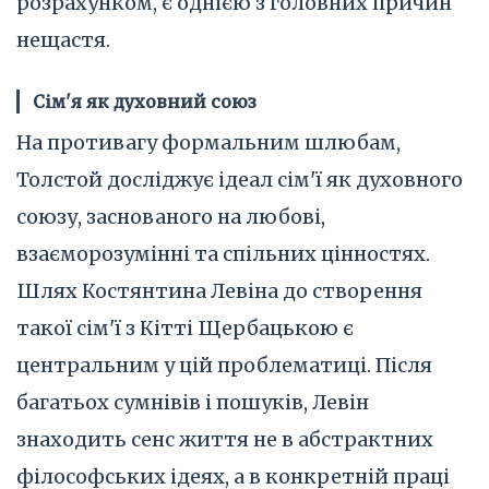
розрахунком, є однією з головних причин
нещастя.
Сім'я як духовний союз
На противагу формальним шлюбам,
Толстой досліджує ідеал сім'ї як духовного
союзу, заснованого на любові,
взаєморозумінні та спільних цінностях.
Шлях Костянтина Левіна до створення
такої сім'ї з Кітті Щербацькою є
центральним у цій проблематиці. Після
багатьох сумнівів і пошуків, Левін
знаходить сенс життя не в абстрактних
філософських ідеях, а в конкретній праці