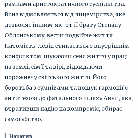
рамками аристократичного суспільства.
Вона відмовляється від лицемірства, яке
дозволяє іншим, як-от її брату Степану
Облонському, вести подвійне життя.
Натомість, Левін стикається з внутрішнім
конфліктом, шукаючи сенс життя у праці
на землі, сім'ї та вірі, відкидаючи
порожнечу світського життя. Його
боротьба з сумнівами та пошук гармонії є
антитезою до фатального шляху Анни, яка,
втративши надію на компроміс, обирає
самогубство.
Наратив