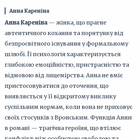
Анна Кареніна
Анна Кареніна
— жінка, що прагне
автентичного кохання та порятунку від
безпросвітного існування у формальному
шлюбі. Її психологія характеризується
глибокою емоційністю, пристрасністю та
відмовою від лицемірства. Анна не вміє
пристосовуватися до оточення, що
виявляється у її відкритому виклику
суспільним нормам, коли вона не приховує
своїх стосунків з Вронським. Функція Анни
в романі — трагічна героїня, що втілює
конфлікт між особистою свободою та