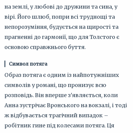
на землі, у любові до дружини та сина, у
вірі. Його шлюб, попри всі труднощі та
непорозуміння, будується на щирості та
прагненні до гармонії, що для Толстого є
основою справжнього буття.
Символ потяга
Образ потяга є одним із найпотужніших
символів у романі, що пронизує всю
розповідь. Він вперше з'являється, коли
Анна зустрічає Вронського на вокзалі, і тоді
ж відбувається трагічний випадок –
робітник гине під колесами потяга. Ця