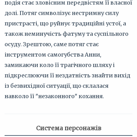
подія стає зловісним передвістям її власної
долі. Потяг символізує нестримну силу
пристрасті, що руйнує традиційні устої, а
також неминучість фатуму та суспільного
осуду. Зрештою, саме потяг стає
інструментом самогубства Анни,
замикаючи коло її трагічного шляху і
підкреслюючи її нездатність знайти вихід
із безвихідної ситуації, що склалася
навколо її "незаконного" кохання.
Система персонажів