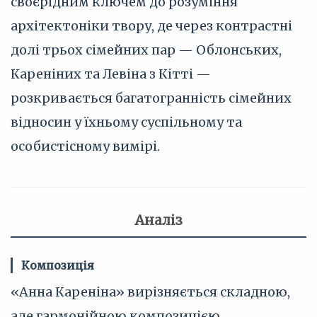
своєрідним ключем до розуміння
архітектоніки твору, де через контрастні
долі трьох сімейних пар — Облонських,
Кареніних та Левіна з Кітті —
розкривається багатогранність сімейних
відносин у їхньому суспільному та
особистісному вимірі.
Аналіз
Композиція
«Анна Кареніна» вирізняється складною,
але гармонійною композицією,