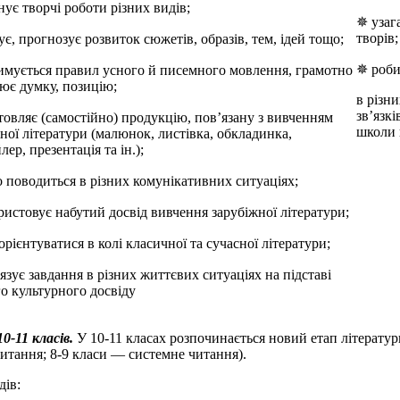
ує творчі роботи різних видів;
✵ узаг
творів;
є, прогнозує розвиток сюжетів, образів, тем, ідей тощо;
✵ роби
имується правил усного й писемного мовлення, грамотно
ює думку, позицію;
в різни
зв’язкі
овляє (самостійно) продукцію, пов’язану з вивченням
школи в
ної літератури (малюнок, листівка, обкладинка,
лер, презентація та ін.);
 поводиться в різних комунікативних ситуаціях;
истовує набутий досвід вивчення зарубіжної літератури;
орієнтуватися в колі класичної та сучасної літератури;
язує завдання в різних життєвих ситуаціях на підставі
о культурного досвіду
-11 класів.
У 10-11 класах розпочинається новий етап літерату
итання; 8-9 класи — системне читання).
дів: