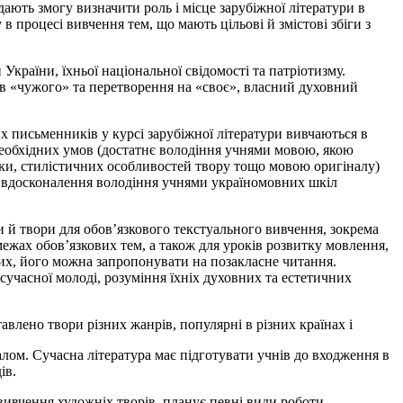
дають змогу визначити роль і місце зарубіжної літератури в
 процесі вивчення тем, що мають цільові й змістові збіги з
раїни, їхньої національної свідомості та патріотизму.
дів «чужого» та перетворення на «своє», власний духовний
х письменників у курсі зарубіжної літератури вивчаються в
необхідних умов (достатнє володіння учнями мовою, якою
тики, стилістичних особливостей твору тощо мовою оригіналу)
ію вдосконалення володіння учнями україномовних шкіл
 й твори для обов’язкового текстуального вивчення, зокрема
ежах обов’язкових тем, а також для уроків розвитку мовлення,
них, його можна запропонувати на позакласне читання.
сучасної молоді, розуміння їхніх духовних та естетичних
авлено твори різних жанрів, популярні в різних країнах і
алом. Сучасна література має підготувати учнів до входження в
ів.
вивчення художніх творів, планує певні види роботи,