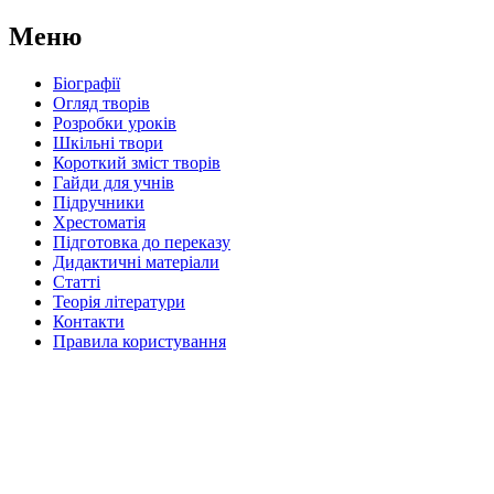
Меню
Біографії
Огляд творів
Розробки уроків
Шкільні твори
Короткий зміст творів
Гайди для учнів
Підручники
Хрестоматія
Підготовка до переказу
Дидактичні матеріали
Статті
Теорія літератури
Контакти
Правила користування