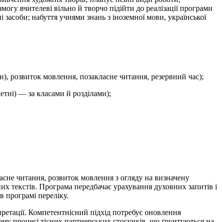
огу вчителеві вільно й творчо підійти до реалізації програми
і засоби; набуття учнями знань з іноземної мови, української
ми), розвиток мовлення, позакласне читання, резервний час);
метні) — за класами й розділами);
асне читання, розвиток мовлення з огляду на визначену
них текстів. Програма передбачає урахування духовних запитів і
в програмі переліку.
рпретації. Компетентнісний підхід потребує оновлення
ьому процесі тісних партнерських стосунків, що ґрунтуються на