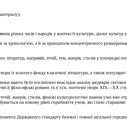
атеріалу);
ищ різних часів і народів у контексті культури, діалог культур у 
и за хронологією, а й за принципом концентричного розширення 
х літератур, напрямів, течій, тем, жанрів, стилів у попередні е
вори із золотого фонду класичної літератури, а також популярні т
ники мають бути поглиблені внаслідок аналізу шедеврів світової
ічні й філософські романи та п’єси, поетичні твори XIX—XX столі
течій, жанрів, стилів, фонові культурологічні знання учні вже о
дбувається на новому рівні сприйняття учнів, які стали старшими
понента Державного стандарту базової і повної загальної середнь