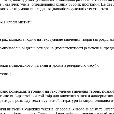
 і навичок учнів, опрацювання різних рубрик програми. Це дає зм
 конкретні умови викладання (наявність художніх текстів; технічн
-11 класів містить:
 рік, кількість годин на текстуальне вивчення творів (за розділа
но-пізнавальної діяльності учнів (компетентності (ключові й пред
оків позакласного читання й уроків з резервного часу)»;
теля»;
право розподіляти години на текстуальне вивчення творів, позакл
тійно вибирає той чи той твір для вивчення з низки альтернатив
рати для розгляду тексти сучасної літератури із запропонованого 
гій вивчення художніх текстів, способів їхнього аналізу та інте
ратури, індивідуальної творчості вчителів, формування в освітн