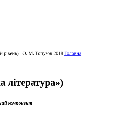
й рівень) - О. М. Топузов 2018
Головна
а література»)
ний компонент