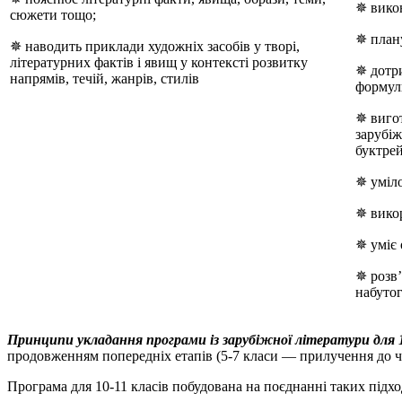
✵ викон
сюжети тощо;
✵ плану
✵ наводить приклади художніх засобів у творі,
літературних фактів і явищ у контексті розвитку
✵ дотр
напрямів, течій, жанрів, стилів
формул
✵ вигот
зарубіж
буктрей
✵ уміло
✵ викор
✵ уміє 
✵ розв’
набутог
Принципи укладання програми із зарубіжної літератури для 10
продовженням попередніх етапів (5-7 класи — прилучення до ч
Програма для 10-11 класів побудована на поєднанні таких підхо