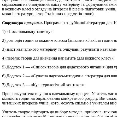
спрямовані на опанування змісту матеріалу та формування вмінь
в кожному класі з огляду на інтереси й рівень підготовки учнів,
мови і літератури, історії та інших предметів тощо).
Структура програми.
Програма із зарубіжної літератури для 10
1) «Пояснювальну записку»;
2) розподіл годин за кожним класом (загальна кількість годин на
3) зміст навчального матеріалу та очікувані результати навчаль
4) перелік творів для вивчення напам’ять (для кожного класу);
5) Додаток 1 — «Список творів для додаткового читання (для ур
6) Додаток 2 — «Сучасна науково-методична література для вчи
7) Додаток 3 — «Культурологічний контекст».
Про роль учителя та учня в навчальному процесі. Учитель має 
кількість годин на опрацювання конкретного розділу. Він самос
читацьких інтересів учнів, котрі можуть спільно з учителем виб
Учитель творчо підходить до вибору методів, прийомів, техноло
педагогічних технологій і методики викладання зарубіжної літе