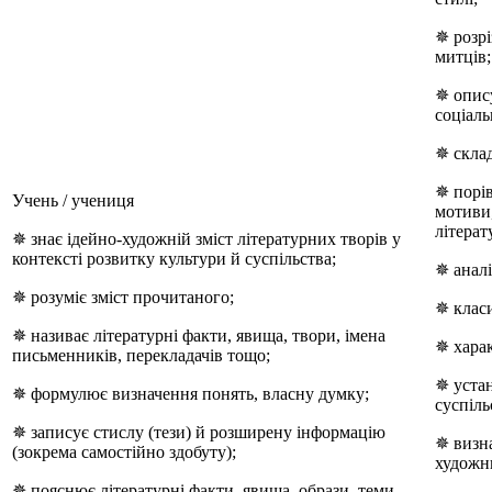
✵ розрі
митців;
✵ опису
соціаль
✵ склад
✵ порів
Учень / учениця
мотиви,
літерат
✵ знає ідейно-художній зміст літературних творів у
контексті розвитку культури й суспільства;
✵ аналі
✵ розуміє зміст прочитаного;
✵ класи
✵ називає літературні факти, явища, твори, імена
✵ харак
письменників, перекладачів тощо;
✵ устан
✵ формулює визначення понять, власну думку;
суспіль
✵ записує стислу (тези) й розширену інформацію
✵ визна
(зокрема самостійно здобуту);
художнь
✵ пояснює літературні факти, явища, образи, теми,