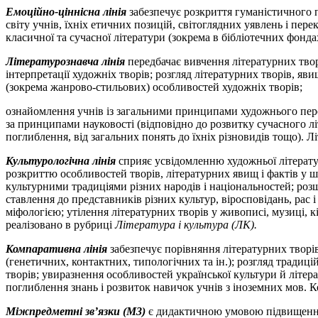
Емоційно-ціннісна лінія
забезпечує розкриття гуманістичного п
світу учнів, їхніх етичних позицій, світоглядних уявлень і пере
класичної та сучасної літератури (зокрема в бібліотечних фонда
Літературознавча лінія
передбачає вивчення літературних твор
інтерпретації художніх творів; розгляд літературних творів, яв
(зокрема жанрово-стильових) особливостей художніх творів;
ознайомлення учнів із загальними принципами художнього перек
за принципами науковості (відповідно до розвитку сучасного лі
поглиблення, від загальних понять до їхніх різновидів тощо). 
Культурологічна лінія
сприяє усвідомленню художньої літерату
розкриттю особливостей творів, літературних явищ і фактів у ш
культурними традиціями різних народів і національностей; розш
ставлення до представників різних культур, віросповідань, рас
міфологією; утілення літературних творів у живописі, музиці, к
реалізовано в рубриці
Література і культура (ЛК).
Компаративна лінія
забезпечує порівняння літературних творів
(генетичних, контактних, типологічних та ін.); розгляд традиці
творів; увиразнення особливостей української культури й літер
поглиблення знань і розвиток навичок учнів з іноземних мов. 
Міжпредметні зв’язки (M3)
є дидактичною умовою підвищення е