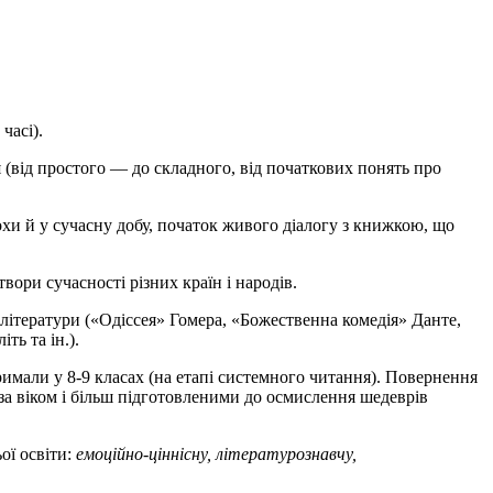
часі).
(від простого — до складного, від початкових понять про
похи й у сучасну добу, початок живого діалогу з книжкою, що
вори сучасності різних країн і народів.
 літератури («Одіссея» Гомера, «Божественна комедія» Данте,
ть та ін.).
тримали у 8-9 класах (на етапі системного читання). Повернення
 за віком і більш підготовленими до осмислення шедеврів
ої освіти:
емоційно-ціннісну, літературознавчу,