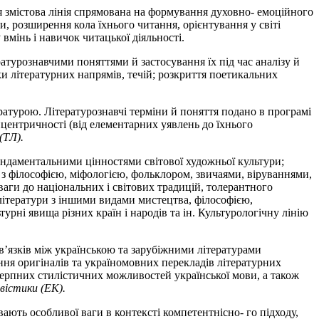
Ця змістова лінія спрямована на формування духовно- емоційного
ри, розширення кола їхнього читання, орієнтування у світі
вмінь і навичок читацької діяльності.
атурознавчими поняттями й застосування їх під час аналізу й
іки літературних напрямів, течій; розкриття поетикальних
атурою. Літературознавчі терміни й поняття подано в програмі
нцентричності (від елементарних уявлень до їхнього
(ТЛ).
ндаментальними цінностями світової художньої культури;
 з філософією, міфологією, фольклором, звичаями, віруваннями,
ваги до національних і світових традицій, толерантного
 літератури з іншими видами мистецтва, філософією,
урні явища різних країн і народів та ін. Культурологічну лінію
зв’язків між українською та зарубіжними літературами
лення оригіналів та україномовних перекладів літературних
ичерпних стилістичних можливостей української мови, а також
істики (ЕК).
ть особливої ваги в контексті компетентнісно- го підходу,