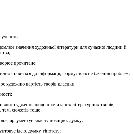
/ учениця
домлює значення художньої літератури для сучасної людини й
ства;
ворює прочитане;
ично ставиться до інформації, формує власне бачення проблем;
ює художню вартість творів класики
ності;
овлює судження щодо прочитаних літературних творів,
, тем, сюжетів тощо;
оює, аргументує власну позицію, думку;
нтовує ідею, думку, гіпотезу;