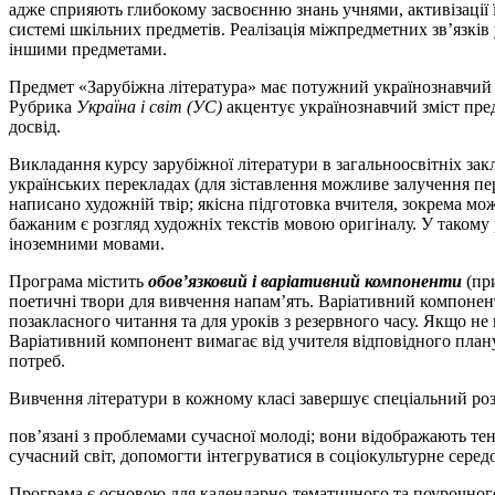
адже сприяють глибокому засвоєнню знань учнями, активізації ї
системі шкільних предметів. Реалізація міжпредметних зв’язків
іншими предметами.
Предмет «Зарубіжна література» має потужний українознавчий п
Рубрика
Україна і світ (УС)
акцентує українознавчий зміст пред
досвід.
Викладання курсу зарубіжної літератури в загальноосвітніх за
українських перекладах (для зіставлення можливе залучення пе
написано художній твір; якісна підготовка вчителя, зокрема мо
бажаним є розгляд художніх текстів мовою оригіналу. У таком
іноземними мовами.
Програма містить
обов’язковий і варіативний компоненти
(при
поетичні твори для вивчення напам’ять. Варіативний компонент
позакласного читання та для уроків з резервного часу. Якщо не
Варіативний компонент вимагає від учителя відповідного планув
потреб.
Вивчення літератури в кожному класі завершує спеціальний роз
пов’язані з проблемами сучасної молоді; вони відображають тен
сучасний світ, допомогти інтегруватися в соціокультурне середо
Програма є основою для календарно-тематичного та поурочног