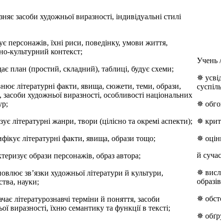
зняє засоби художньої виразності, індивідуальні стилі
є персонажів, їхні риси, поведінку, умови життя,
но-культурний контекст;
Учень 
ає план (простий, складний), таблиці, будує схеми;
✵ усві
нює літературні факти, явища, сюжети, теми, образи,
суспіль
 засоби художньої виразності, особливості національних
ур;
✵ обго
зує літературні жанри, твори (цілісно та окремі аспекти);
✵ крит
фікує літературні факти, явища, образи тощо;
✵ оцін
й сучас
теризує образи персонажів, образ автора;
✵ висл
овлює зв’язки художньої літератури й культури,
образів
ства, науки;
✵ обст
чає літературознавчі терміни й поняття, засоби
ої виразності, їхню семантику та функції в тексті;
✵ обґру