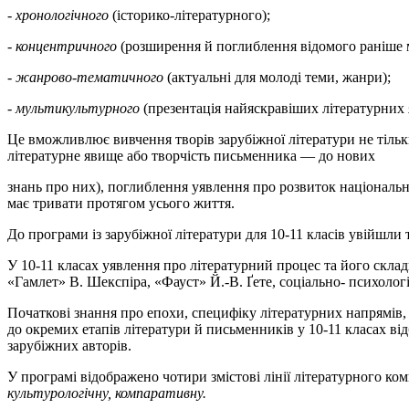
-
хронологічного
(історико-літературного);
-
концентричного
(розширення й поглиблення відомого раніше м
-
жанрово-тематичного
(актуальні для молоді теми, жанри);
-
мультикультурного
(презентація найяскравіших літературних яв
Це вможливлює вивчення творів зарубіжної літератури не тільк
літературне явище або творчість письменника — до нових
знань про них), поглиблення уявлення про розвиток національни
має тривати протягом усього життя.
До програми із зарубіжної літератури для 10-11 класів увійшли т
У 10-11 класах уявлення про літературний процес та його склад
«Гамлет» В. Шекспіра, «Фауст» Й.-В. Ґете, соціально- психолог
Початкові знання про епохи, специфіку літературних напрямів, 
до окремих етапів літератури й письменників у 10-11 класах ві
зарубіжних авторів.
У програмі відображено чотири змістові лінії літературного ком
культурологічну, компаративну.