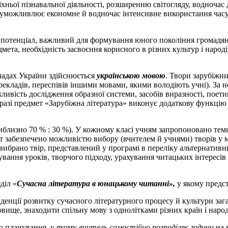
хньої пізнавальної діяльності, розширенню світогляду, водночас 
 уможливлює економне й водночас інтенсивне використання часу в
отенціал, важливий для формування юного покоління громадян Ук
мета, необхідність засвоєння корисного в різних культур і наро
кладах України здійснюється
українською мовою
. Твори зарубіжни
рекладів, переспівів іншими мовами, якими володіють учні). За 
жливість дослідження образної системи, засобів виразності, пое
у разі предмет «Зарубіжна література» виконує додаткову функц
близно 70 % : 30 %). У кожному класі учням запропоновано теми
 забезпечено можливістю вибору (вчителем й учнями) творів у м
 вибрано твір, представлений у програмі в переліку альтернатив
ання уроків, творчого підходу, урахування читацьких інтересів 
діл «
Сучасна література в юнацькому читанні»,
у якому предст
денції розвитку сучасного літературного процесу й культури заг
вище, знаходити спільну мову з однолітками різних країн і народ
о планування, у якому
вчитель самостійно розподіляє години
на 