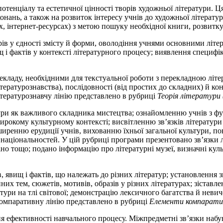
отенціалу та естетичної цінності творів художньої літератури. 
конань, а також на розвиток інтересу учнів до художньої літерату
х, інтернет-ресурсах) з метою пошуку необхідної книги, розвитку 
ів у єдності змісту й форми, оволодіння учнями основними літер
ищ і фактів у контексті літературного процесу; виявлення специф
ладу, необхідними для текстуальної роботи з перекладною літер
тературознавства), послідовності (від простих до складних) й ко
Літературознавчу лінію представлено в рубриці
Теорія літератури 
ри як важливого складника мистецтва; ознайомленню учнів з фу
ирокому культурному контексті; висвітленню зв’язків літератури
иренню ерудиції учнів, вихованню їхньої загальної культури, по
 і національностей. У цій рубриці програми презентовано зв’язки
іно тощо; подано інформацію про літературні музеї, визначні культ
, явищ і фактів, що належать до різних літератур; установлення 
йних тем, сюжетів, мотивів, образів у різних літературах; зістав
атури на тлі світової; демонстрацію лексичного багатства й нев
Компаративну лінію представлено в рубриці
Елементи компаратив
фективності навчального процесу. Міжпредметні зв’язки набуваю