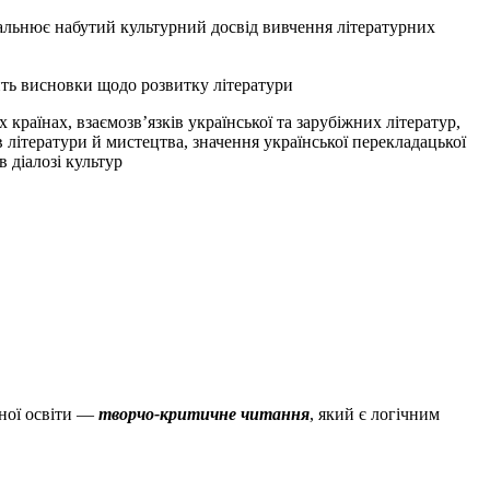
альнює набутий культурний досвід вивчення літературних
ть висновки щодо розвитку літератури
х країнах, взаємозв’язків української та зарубіжних літератур,
в літератури й мистецтва, значення української перекладацької
 діалозі культур
рної освіти —
творчо-критичне читання
, який є логічним