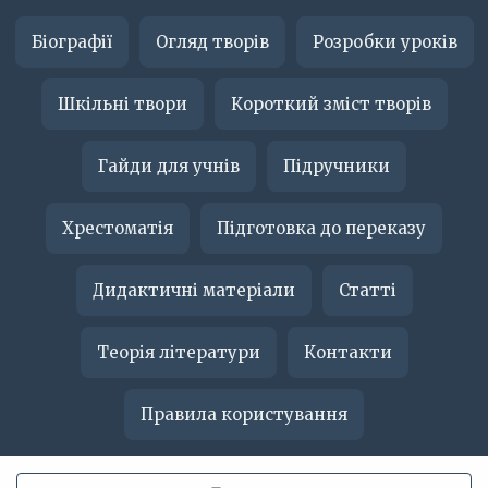
Біографії
Огляд творів
Розробки уроків
Шкільні твори
Короткий зміст творів
Гайди для учнів
Підручники
Хрестоматія
Підготовка до переказу
Дидактичні матеріали
Статті
Теорія літератури
Контакти
Правила користування