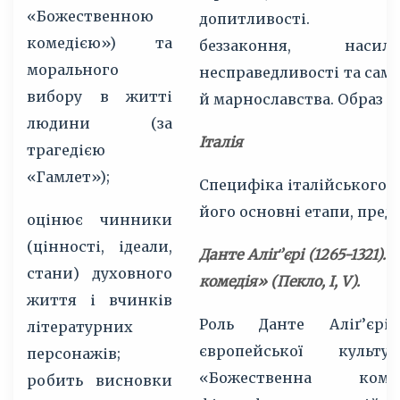
«Божественною
допитливості. За
комедією») та
беззаконня, наси
морального
несправедливості та сам
вибору в житті
й марнославства. Образ Од
людини (за
Італія
трагедією
«Гамлет»);
Специфіка італійського 
його основні етапи, пред
оцінює чинники
(цінності, ідеали,
Данте Аліґ’єрі (1265-1321)
стани) духовного
комедія» (Пекло, І, V).
життя і вчинків
Роль Данте Аліґ’єрі
літературних
європейської культ
персонажів;
«Божественна ком
робить висновки