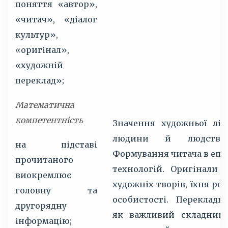
поняття «автор»,
«читач», «діалог
культур»,
«оригінал»,
«художній
переклад»;
Математична
компетентність
Значення художньої літ
людини й людства
на підставі
Формування читача в еп
прочитаного
технологій. Оригінали 
виокремлює
художніх творів, їхня ро
головну та
особистості. Перекладн
другорядну
як важливий складник 
інформацію;