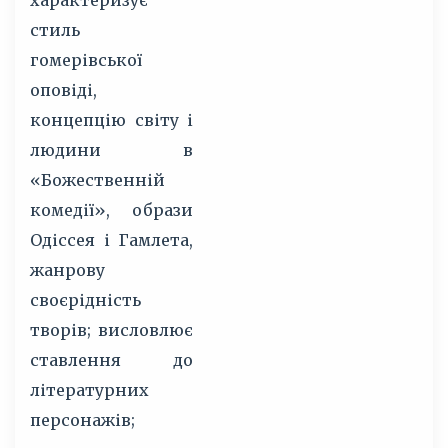
характеризує
стиль
гомерівської
оповіді,
концепцію світу і
людини в
«Божественній
комедії», образи
Одіссея і Гамлета,
жанрову
своєрідність
творів; висловлює
ставлення до
літературних
персонажів;