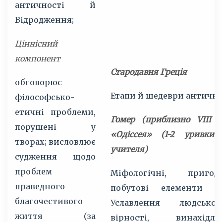
античності й
Відродження;
Ціннісний
компонент
Стародавня Греція
обговорює
Етапи й шедеври античнос
філософсько-
етичні проблеми,
Гомер (приблизно VIII ст
порушені у
«Одіссея» (1-2 уривки
творах; висловлює
учителя)
судження щодо
проблем
Міфологічні, приго
праведного
побутові елементи в 
благочестивого
Уславлення людсько
життя (за
вірності, винахід