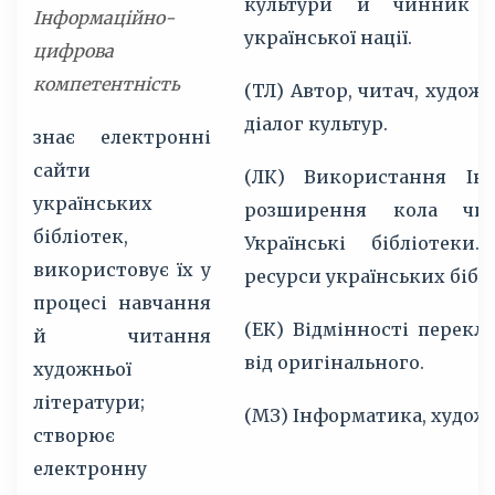
культури й чинник 
Інформаційно-
української нації.
цифрова
компетентність
(ТЛ) Автор, читач, худож
діалог культур.
знає електронні
сайти
(ЛК) Використання Ін
українських
розширення кола чит
бібліотек,
Українські бібліотеки.
використовує їх у
ресурси українських біблі
процесі навчання
(ЕК) Відмінності перекл
й читання
від оригінального.
художньої
літератури;
(МЗ) Інформатика, худож
створює
електронну