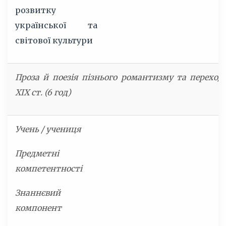
розвитку
української та
світової культури
Проза й поезія пізнього романтизму та переходу
XIX ст. (6 год)
Учень / учениця
Предметні
компетентності
Знаннєвий
компонент