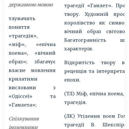
державною мовою
трагедії «Гамлет». Про
твору. Художній прост
тлумачить
королівство як символ
поняття
вічний образ світової 
«трагедія»,
Багатогранність шекс
«міф», «епічна
характерів.
поема», «вічний
образ»; збагачує
Відкритість твору в 
власне мовлення
рецепція та інтерпретаці
крилатими
епохи.
висловами з
(ТЛ) Міф, епічна поема, 
«Одіссеї» та
трагедія.
«Гамлета»;
(ЛК) Утілення поем Гом
Спілкування
трагедії В. Шекспір
іноземними