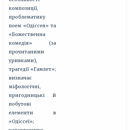
композиції,
проблематику
поем «Одіссея» та
«Божественна
комедія» (за
прочитаними
уривками),
трагедії «Гамлет»;
визначає
міфологічні,
пригодницькі й
побутові
елементи в
«Одіссеї»;