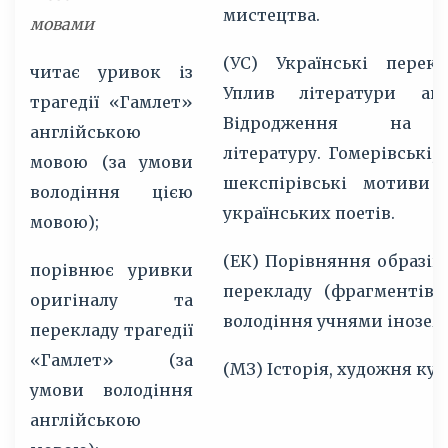
мистецтва.
мовами
(УС) Українські перекл
читає уривок із
Уплив літератури ан
трагедії «Гамлет»
Відродження на у
англійською
літературу. Гомерівські,
мовою (за умови
шекспірівські мотиви 
володіння цією
українських поетів.
мовою);
(ЕК) Порівняння образів,
порівнює уривки
перекладу (фрагментів
оригіналу та
володіння учнями інозем
перекладу трагедії
«Гамлет» (за
(МЗ) Історія, художня кул
умови володіння
англійською