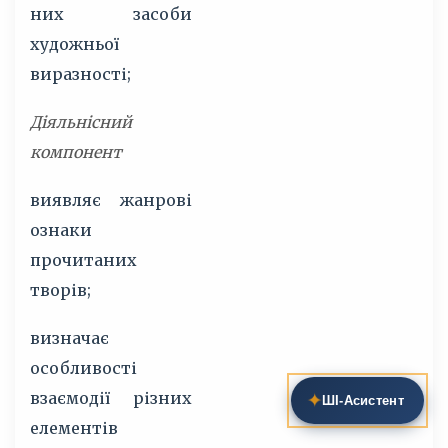
них засоби
художньої
виразності;
Діяльнісний
компонент
виявляє жанрові
ознаки
прочитаних
творів;
визначає
особливості
взаємодії різних
✦
ШІ‑Асистент
елементів