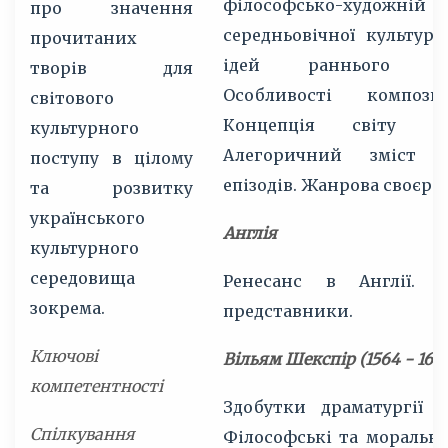
філософсько-художн
про значення
середньовічної культур
прочитаних
ідей раннього Від
творів для
Особливості компози
світового
Концепція світу 
культурного
Алегоричний зміст 
поступу в цілому
епізодів. Жанрова своєрід
та розвитку
українського
Англія
культурного
середовища
Ренесанс в Англії. 
зокрема.
представники.
Ключові
Вільям Шекспір (1564 - 1616
компетентності
Здобутки драматургії В
Спілкування
Філософські та моральн