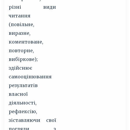
різні види
читання
(повільне,
виразне,
коментоване,
повторне,
вибіркове);
здійснює
самооцінювання
результатів
власної
діяльності,
рефлексію,
зіставляючи свої
погляди з