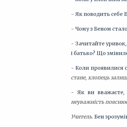
- Як поводить себе Б
- Чому з Беном стал
- Зачитайте уривок,
і батько? Що змінил
- Коли проявилися с
стане, хлопець залиш
- Як ви вважаєте,
неуважність пояснює
Учитель
. Бен зрозум