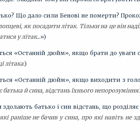
тько? Що дало сили Бенові не померти? Проко
лопцеві, як посадити літак. Тільки на це він над
тися у літак
...»)
ється «Останній дюйм», якщо брати до уваги 
і літака
.)
ється «Останній дюйм», якщо виходити з голо
є батька й сина, відстань їхнього непорозуміння
.
 здолають батько і син відстань, що розділяє 
 які раніше не бачив у сина, про які навіть не