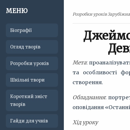
МЕНЮ
Розробки уроків Зарубіжна 
Біографії
Джеймс 
Дев
Огляд творів
Мета
: проаналізува
Розробки уроків
та особливості фо
Шкільні твори
створення.
Короткий зміст
Обладнання
: портр
творів
оповідання «Останн
Гайди для учнів
Хід уроку