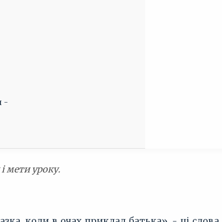
 -
і мети уроку.
азка, коли в очах приклад батька», - ці сло