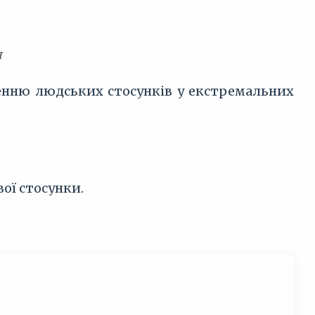
я
енню людських стосунків у екстремальних
ої стосунки.