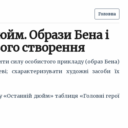
Головна
йм. Образи Бена і
ього створення
рити силу особистого прикладу (образ Бена)
ві; схарактеризувати художні засоби їх
у «Останній дюйм» таблиця «Головні герої