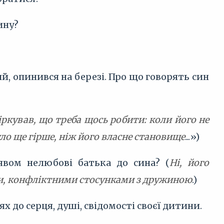
ину?
й, опинився на березі. Про що говорять син
іркував, що треба щось робити: коли його не
уло ще гірше, ніж його власне становище
...»)
явом нелюбові батька до сина? (
Ні, його
ти, конфліктними стосунками з дружиною
.)
х до серця, душі, свідомості своєї дитини.