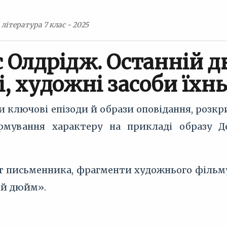
література 7 клас - 2025
Олдрідж. Останній дю
і, художні засоби їхн
ти ключові епізоди й образи оповідання, розк
рмування характеру на прикладі образу Де
ет письменника, фрагменти художнього фільм
ій дюйм».