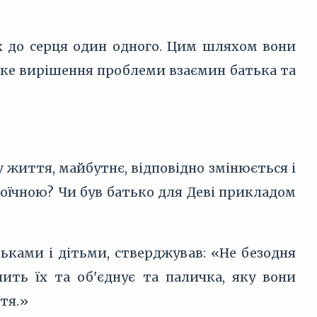
х до серця один одного. Цим шляхом вони
ське вирішення проблеми взаємин батька та
життя, майбутнє, відповідно змінюється і
роїчною? Чи був батько для Деві прикладом
тьками і дітьми, стверджував: «Не безодня
ить їх та об'єднує та паличка, яку вони
ття.»