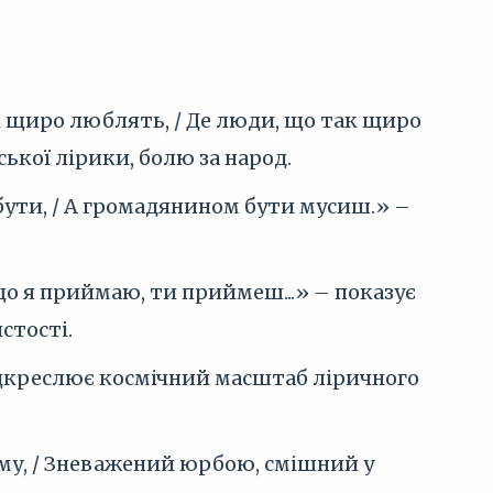
 щиро люблять, / Де люди, що так щиро
ької лірики, болю за народ.
ути, / А громадянином бути мусиш.» –
, що я приймаю, ти приймеш...» – показує
стості.
підкреслює космічний масштаб ліричного
ому, / Зневажений юрбою, смішний у