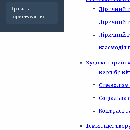
Ліричний г
Правила
користування
Ліричний г
Ліричний г
Взаємодія 
Художні прийо
Верлібр Ві
Символізм
Соціальна 
Контраст і
Теми і ідеї твор