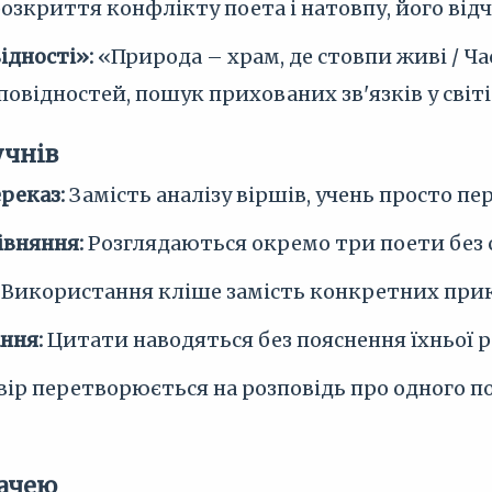
розкриття конфлікту поета і натовпу, його від
ідності»:
«Природа – храм, де стовпи живі / Ча
повідностей, пошук прихованих зв'язків у світі
учнів
реказ:
Замість аналізу віршів, учень просто пер
івняння:
Розглядаються окремо три поети без с
Використання кліше замість конкретних прикла
ння:
Цитати наводяться без пояснення їхньої р
вір перетворюється на розповідь про одного по
дачею