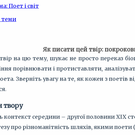
а: Поет і світ
 теми
Як писати цей твір: покроко
вір на цю тему, шукає не просто переказ біо
міння порівнювати і протиставляти, аналізув
ета. Зверніть увагу на те, як кожен з поетів ві
ся.
н твору
 контекст середини – другої половини XIX сто
у про різноманітність шляхів, якими поети (