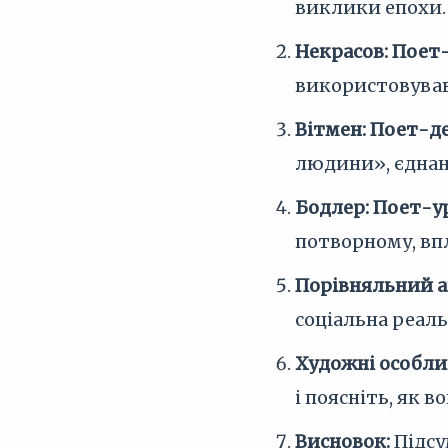
виклики епохи.
Некрасов: Поет
використовував
Вітмен: Поет-д
людини», єднан
Бодлер: Поет-ур
потворному, вп
Порівняльний а
соціальна реаль
Художні особли
і поясніть, як 
Висновок:
Підсу