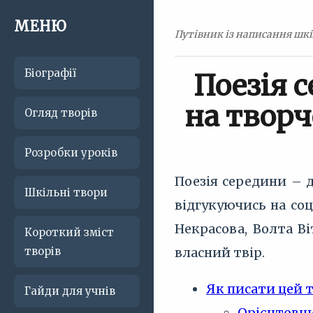
МЕНЮ
Путівник із написання шкі
Біографії
Поезія 
на творч
Огляд творів
Розробки уроків
Поезія середини – д
Шкільні твори
відгукуючись на со
Некрасова, Волта В
Короткий зміст
творів
власний твір.
Як писати цей 
Гайди для учнів
Орієнтовни