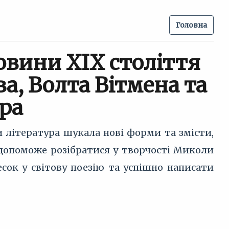
Головна
овини XIX століття
а, Волта Вітмена та
ра
и література шукала нові форми та змісти,
д допоможе розібратися у творчості Миколи
есок у світову поезію та успішно написати