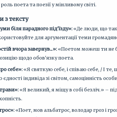
оль поета та поезії у мінливому світі.
и з тексту
уми біля парадного під'їзду»:
«Де люди, що так
ористовуйте для аргументації теми громадянс
тій вчора завернув...»:
«Поетом можеш ти не б
озицію щодо обов'язку поета.
ро себе»:
«Я святкую себе, і співаю себе, / І те
 єдності індивіда зі світом, самоцінність особи
трави»:
«Я великий, я міщу в собі безліч.» – 
хопність.
трос»:
«Поет, мов альбатрос, володар гроз і гр