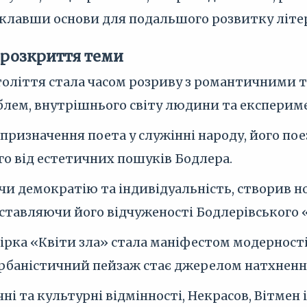
заклавши основи для подальшого розвитку літе
 розкриття теми
толіття стала часом розриву з романтичними т
блем, внутрішнього світу людини та експерим
призначення поета у служінні народу, його пое
го від естетичних пошуків Бодлера.
чи демократію та індивідуальність, створив н
иставляючи його відчуженості Бодлерівського 
ірка «Квіти зла» стала маніфестом модерності,
урбаністичний пейзаж стає джерелом натхненн
ні та культурні відмінності, Некрасов, Вітмен