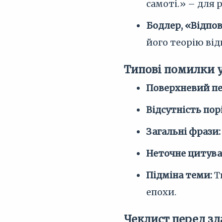
самоті.» – для 
Бодлер, «Відпов
його теорію від
Типові помилки 
Поверхневий пе
Відсутність пор
Загальні фрази:
Неточне цитува
Підміна теми:
Т
епохи.
Чеклист перед з