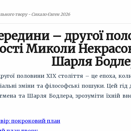
льного твору - Сикало Євген 2026
середини – другої пол
ості Миколи Некрасов
Шарля Бодле
ругої половини XIX століття – це епоха, кол
ціальні зміни та філософські пошуки. Цей гі
ітмена та Шарля Бодлера, зрозуміти їхній вн
твір: покроковий план
й план твору