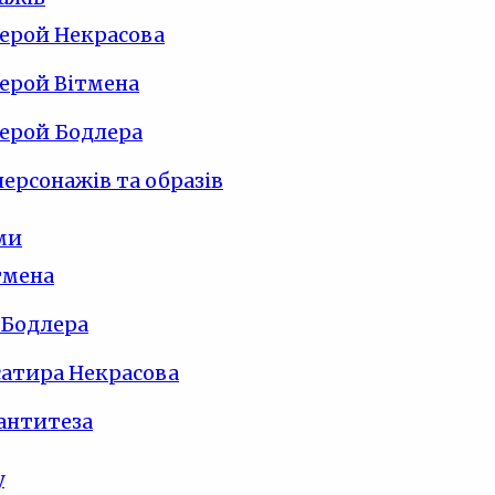
ерой Некрасова
ерой Вітмена
ерой Бодлера
персонажів та образів
ми
тмена
 Бодлера
сатира Некрасова
 антитеза
у