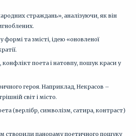
народних страждань», аналізуючи, як він
игноблених.
 формі та змісті, ідею «оновленої
ратії.
 конфлікт поета і натовпу, пошук краси у
іричного героя. Наприклад, Некрасов –
рішній світ і місто.
та (верлібр, символізм, сатира, контраст)
азом створили панораму поетичного пошуку