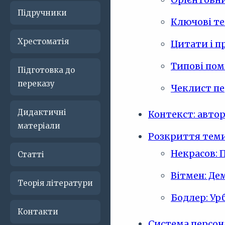
Підручники
Ключові те
Хрестоматія
Цитати і п
Типові пом
Підготовка до
переказу
Чеклист пе
Дидактичні
Контекст: автор,
матеріали
Розкриття теми
Некрасов: 
Статті
Вітмен: Де
Теорія літератури
Бодлер: Урб
Контакти
Система персон