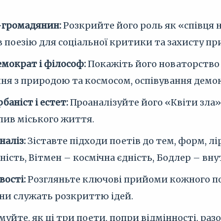
-громадянин:
Розкрийте його роль як «співця 
 поезію для соціальної критики та захисту пр
емократ і філософ:
Покажіть його новаторство у
ня з природою та космосом, оспівування демок
баніст і естет:
Проаналізуйте його «Квіти зла»,
лив міського життя.
наліз:
Зіставте підходи поетів до тем, форм, л
ність, Вітмен – космічна єдність, Бодлер – внут
вості:
Розгляньте ключові прийоми кожного пое
вони служать розкриттю ідей.
муйте, як ці три поети, попри відмінності, р