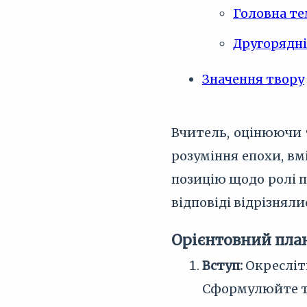
Головна тем
Другорядні
Значення твору
Вчитель, оцінюючи т
розуміння епохи, в
позицію щодо ролі по
відповіді відрізняли
Орієнтовний пла
Вступ:
Окресліть
Сформулюйте тез