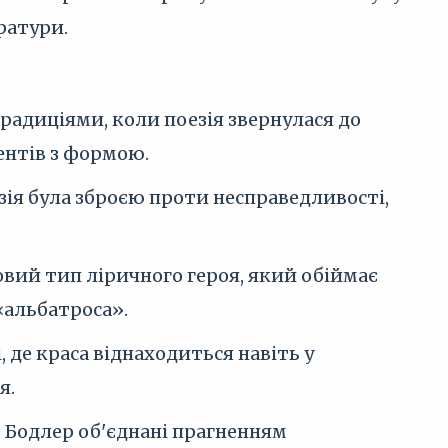
ратури.
радиціями, коли поезія звернулася до
ентів з формою.
зія була зброєю проти несправедливості,
овий тип ліричного героя, який обіймає
«альбатроса».
 де краса віднаходиться навіть у
я.
 і Бодлер об'єднані прагненням