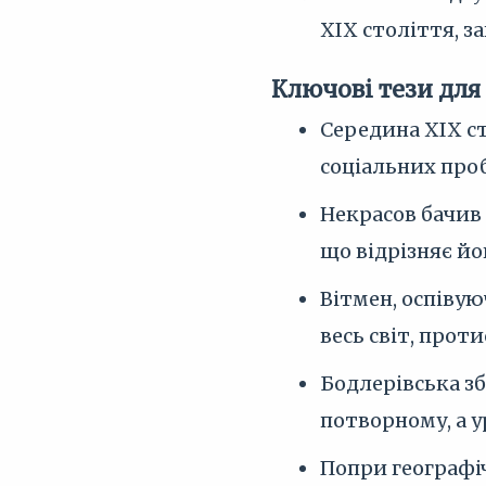
XIX століття, 
Ключові тези для
Середина XIX с
соціальних про
Некрасов бачив 
що відрізняє йо
Вітмен, оспівую
весь світ, прот
Бодлерівська зб
потворному, а 
Попри географіч