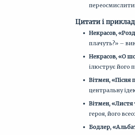
переосмислити р
Цитати і приклад
Некрасов, «Розд
плачуть?» – вик
Некрасов, «О шос
ілюструє його п
Вітмен, «Пісня п
центральну ідею
Вітмен, «Листя 
героя, його всео
Бодлер, «Альба