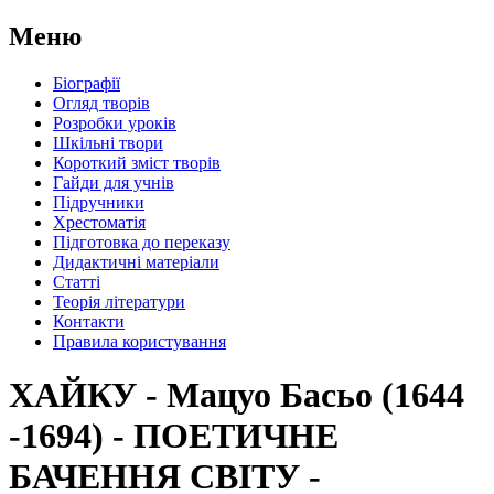
Меню
Біографії
Огляд творів
Розробки уроків
Шкільні твори
Короткий зміст творів
Гайди для учнів
Підручники
Хрестоматія
Підготовка до переказу
Дидактичні матеріали
Статті
Теорія літератури
Контакти
Правила користування
ХАЙКУ - Мацуо Басьо (1644
-1694) - ПОЕТИЧНЕ
БАЧЕННЯ СВІТУ -