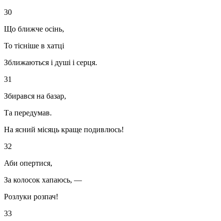
30
Що ближче осінь,
То тісніше в хатці
Зближаються і душі і серця.
31
Збирався на базар,
Та передумав.
На ясний місяць краще подивлюсь!
32
Аби опертися,
За колосок хапаюсь, —
Розлуки розпач!
33