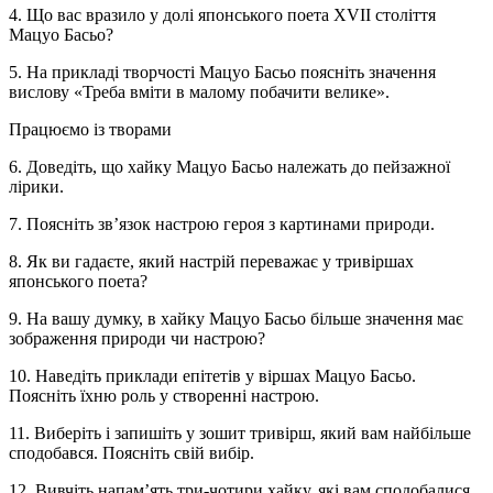
4. Що вас вразило у долі японського поета XVII століття
Мацуо Басьо?
5. На прикладі творчості Мацуо Басьо поясніть значення
вислову «Треба вміти в малому побачити велике».
Працюємо із творами
6. Доведіть, що хайку Мацуо Басьо належать до пейзажної
лірики.
7. Поясніть зв’‎язок настрою героя з картинами природи.
8. Як ви гадаєте, який настрій переважає у тривіршах
японського поета?
9. На вашу думку, в хайку Мацуо Басьо більше значення має
зображення природи чи настрою?
10. Наведіть приклади епітетів у віршах Мацуо Басьо.
Поясніть їхню роль у створенні настрою.
11. Виберіть і запишіть у зошит тривірш, який вам найбільше
сподобався. Поясніть свій вибір.
12. Вивчіть напам’‎ять три-чотири хайку, які вам сподобалися