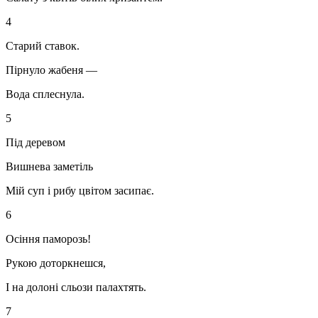
4
Старий ставок.
Пірнуло жабеня —
Вода сплеснула.
5
Під деревом
Вишнева заметіль
Мій суп і рибу цвітом засипає.
6
Осіння паморозь!
Рукою доторкнешся,
І на долоні сльози палахтять.
7