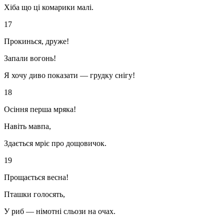
Хіба що ці комарики малі.
17
Прокинься, друже!
Запали вогонь!
Я хочу диво показати — грудку снігу!
18
Осіння перша мряка!
Навіть мавпа,
Здається мріє про дощовичок.
19
Прощається весна!
Пташки голосять,
У риб — німотні сльози на очах.