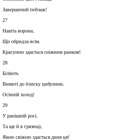
Завершений пейзаж!
27
Навіть ворона,
Що обридла всім.
Красунею здається сніжним ранком!
28
Біліють
Вимиті до блиску цибулини.
Осінній холод!
29
У ранішній росі.
Та ще й в грязюці,
Якою свіжою здається диня ця!