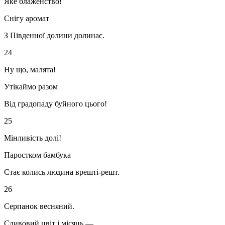
Яке блаженство!
Снігу аромат
З Південної долини долинає.
24
Ну що, малята!
Утікаймо разом
Від градопаду буйного цього!
25
Мінливість долі!
Паростком бамбука
Стає колись людина врешті-решт.
26
Серпанок весняний.
Сливовий цвіт і місяць —