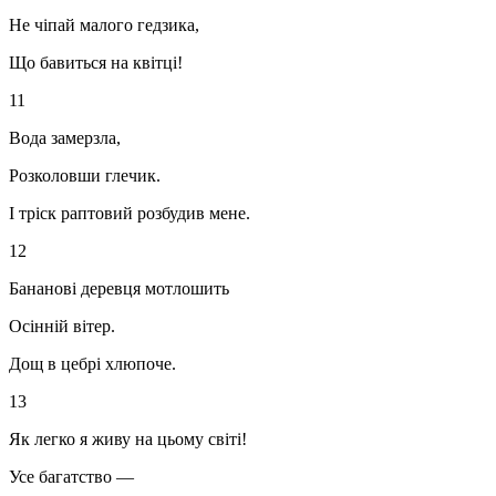
Не чіпай малого гедзика,
Що бавиться на квітці!
11
Вода замерзла,
Розколовши глечик.
І тріск раптовий розбудив мене.
12
Бананові деревця мотлошить
Осінній вітер.
Дощ в цебрі хлюпоче.
13
Як легко я живу на цьому світі!
Усе багатство —