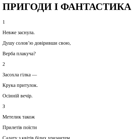
ПРИГОДИ І ФАНТАСТИКА
1
Невже заснула.
Душу солов’‎ю довіривши свою,
Верба плакуча?
2
Засохла гілка —
Крука притулок.
Осінній вечір.
З
Метелик також
Прилетів поїсти
Салату з квітів білих хризантем.