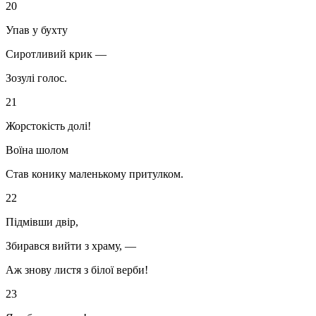
20
Упав у бухту
Сиротливий крик —
Зозулі голос.
21
Жорстокість долі!
Воїна шолом
Став конику маленькому притулком.
22
Підмівши двір,
Збирався вийти з храму, —
Аж знову листя з білої верби!
23