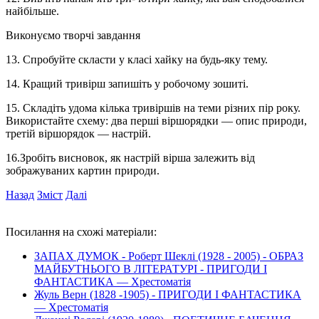
найбільше.
Виконуємо творчі завдання
13. Спробуйте скласти у класі хайку на будь-яку тему.
14. Кращий тривірш запишіть у робочому зошиті.
15. Складіть удома кілька тривіршів на теми різних пір року.
Використайте схему: два перші віршорядки — опис природи,
третій віршорядок — настрій.
16.Зробіть висновок, як настрій вірша залежить від
зображуваних картин природи.
Назад
Зміст
Далі
Посилання на схожі матеріали:
ЗАПАХ ДУМОК - Роберт Шеклі (1928 - 2005) - ОБРАЗ
МАЙБУТНЬОГО В ЛІТЕРАТУРІ - ПРИГОДИ І
ФАНТАСТИКА — Хрестоматія
Жуль Верн (1828 -1905) - ПРИГОДИ І ФАНТАСТИКА
— Хрестоматія