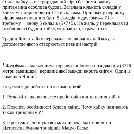
Отже, хайку— це трирядковий вірш без рими, якому
притаманна особлива будова. Загальна кількість складів у
хайку має дорівнювати 17-ти складам. Причому у першому
віршорядку повинно бути 5 складів, у другому— 7 і в
третьому— знову 5 складів (5+7+5). На жаль, у перекладах ці
особливості будови хайку, як правило, втрачаються.
Традиційно в хайку переважає змалювання пейзажу, за
допомогою якого створюється певний настрій.
1
Фудзіяма— мальовнича гора вулканічного походження (3776
метри заввишки), вершина якої завжди вкрита снігом. Один із
символів Японії.
Готуємося до роботи з текстами поезій
1. Розкажіть, що ви знаєте про історію виникнення хайку.
2. Поясніть особливості будови хайку. Чому хайку називають
також тривіршами'?
3. Простежте, чи в українських перекладах повністю
відтворена будова тривіршів Мацуо Басьо.