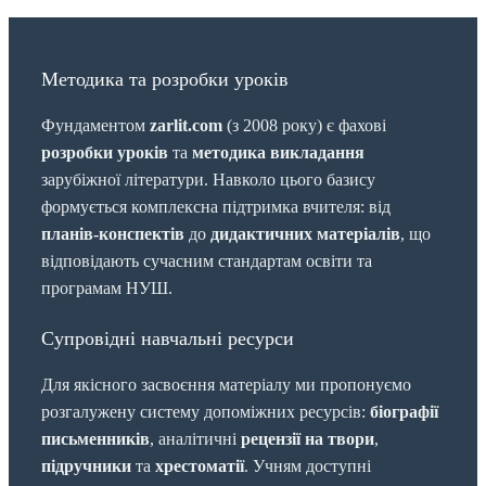
Методика та розробки уроків
Фундаментом
zarlit.com
(з 2008 року) є фахові
розробки уроків
та
методика викладання
зарубіжної літератури. Навколо цього базису
формується комплексна підтримка вчителя: від
планів-конспектів
до
дидактичних матеріалів
, що
відповідають сучасним стандартам освіти та
програмам НУШ.
Супровідні навчальні ресурси
Для якісного засвоєння матеріалу ми пропонуємо
розгалужену систему допоміжних ресурсів:
біографії
письменників
, аналітичні
рецензії на твори
,
підручники
та
хрестоматії
. Учням доступні