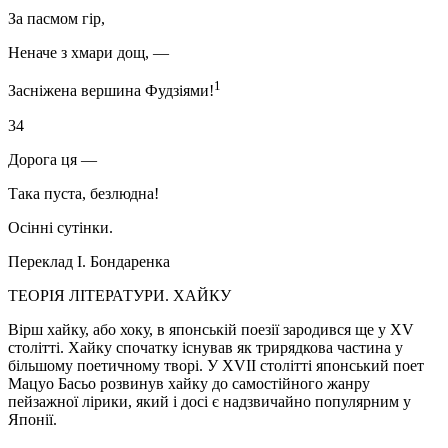
За пасмом гір,
Неначе з хмари дощ, —
1
Засніжена вершина Фудзіями!
34
Дорога ця —
Така пуста, безлюдна!
Осінні сутінки.
Переклад І. Бондаренка
ТЕОРІЯ ЛІТЕРАТУРИ. ХАЙКУ
Вірш хайку, або хоку, в японській поезії зародився ще у XV
столітті. Хайку спочатку існував як трирядкова частина у
більшому поетичному творі. У XVII столітті японський поет
Мацуо Басьо розвинув хайку до самостійного жанру
пейзажної лірики, який і досі є надзвичайно популярним у
Японії.