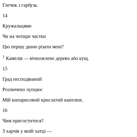
Глечик з гарбуза.
14
Кружальцями
Чи на чотири частки
Цю першу диню різати мені?
1
Камелія — вічнозелене дерево або кущ.
15
Град несподіваний
Розлючено лупцює
Мій кипарисовий крислатий капелюх.
16
Чим пригоститися?
З харчів у моїй хатці —