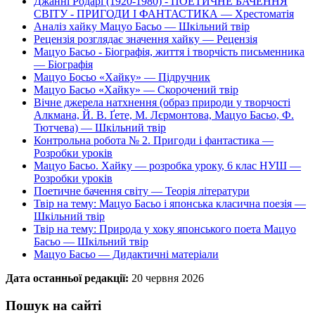
Джанні Родарі (1920-1980) - ПОЕТИЧНЕ БАЧЕННЯ
СВІТУ - ПРИГОДИ І ФАНТАСТИКА — Хрестоматія
Аналіз хайку Мацуо Басьо — Шкільний твір
Рецензія розглядає значення хайку — Рецензія
Мацуо Басьо - Біографія, життя і творчість письменника
— Біографія
Мацуо Босьо «Хайку» — Підручник
Мацуо Басьо «Хайку» — Скорочений твір
Вічне джерела натхнення (образ природи у творчості
Алкмана, Й. В. Ґете, М. Лєрмонтова, Мацуо Басьо, Ф.
Тютчева) — Шкільний твір
Контрольна робота № 2. Пригоди і фантастика —
Розробки уроків
Мацуо Басьо. Хайку — розробка уроку, 6 клас НУШ —
Розробки уроків
Поетичне бачення світу — Теорія літератури
Твір на тему: Мацуо Басьо і японська класична поезія —
Шкільний твір
Твір на тему: Природа у хоку японського поета Мацуо
Басьо — Шкільний твір
Мацуо Басьо — Дидактичні матеріали
Дата останньої редакції:
20 червня 2026
Пошук на сайті