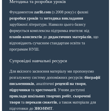
Методика та розробки уроків
Фундаментом
zarlit.com
(з 2008 року) є фахові
розробки уроків
та
методика викладання
зарубіжної літератури. Навколо цього базису
формується комплексна підтримка вчителя: від
планів-конспектів
до
дидактичних матеріалів
, що
відповідають сучасним стандартам освіти та
програмам НУШ.
Супровідні навчальні ресурси
Для якісного засвоєння матеріалу ми пропонуємо
розгалужену систему допоміжних ресурсів:
біографії
письменників
, аналітичні
рецензії на твори
,
підручники
та
хрестоматії
. Учням доступні
приклади шкільних творчих робіт
,
скорочені
твори
та
перекази сюжетів
, а також матеріали для
підготовки до
ЗНО/НМТ
.