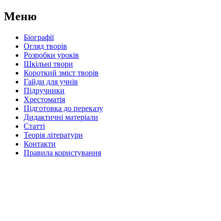
Меню
Біографії
Огляд творів
Розробки уроків
Шкільні твори
Короткий зміст творів
Гайди для учнів
Підручники
Хрестоматія
Підготовка до переказу
Дидактичні матеріали
Статті
Теорія літератури
Контакти
Правила користування