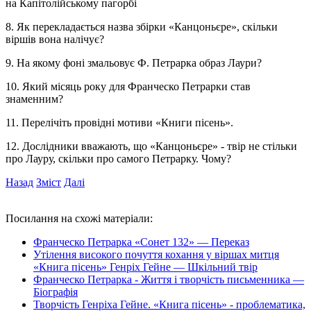
на Капітолійському пагорбі
8. Як перекладається назва збірки «Канцоньєре», скільки
віршів вона налічує?
9. На якому фоні змальовує Ф. Петрарка образ Лаури?
10. Який місяць року для Франческо Петрарки став
знаменним?
11. Перелічіть провідні мотиви «Книги пісень».
12. Дослідники вважають, що «Канцоньєре» - твір не стільки
про Лауру, скільки про самого Петрарку. Чому?
Назад
Зміст
Далі
Посилання на схожі матеріали:
Франческо Петрарка «Сонет 132» — Переказ
Утілення високого почуття кохання у віршах митця
«Книга пісень» Генріх Гейне — Шкільний твір
Франческо Петрарка - Життя і творчість письменника —
Біографія
Творчість Генріха Гейне. «Книга пісень» - проблематика,