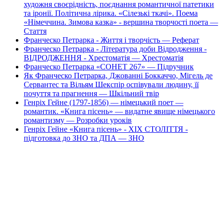
художня своєрідність, поєднання романтичної патетики
та іронії. Політична лірика. «Cілезькі ткачі». Поема
«Німеччина. Зимова казка» - вершина творчості поета —
Стаття
Франческо Петрарка - Життя і творчість — Реферат
Франческо Петрарка - Література доби Відродження -
ВІДРОДЖЕННЯ - Хрестоматія — Хрестоматія
Франческо Петрарка «СОНЕТ 267» — Підручник
Як Франческо Петрарка, Джованні Боккаччо, Мігель де
Сервантес та Вільям Шекспір оспівували людину, її
почуття та прагнення — Шкільний твір
Генріх Гейне (1797-1856) — німецький поет —
романтик. «Книга пісень» — видатне явище німецького
романтизму — Розробки уроків
Генріх Гейне «Книга пісень» - XIX СТОЛІТТЯ -
підготовка до ЗНО та ДПА — ЗНО