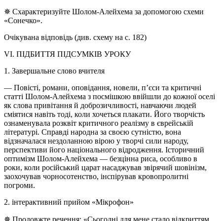
✵ Схарактеризуйте Шолом-Алейхема за допомогою схеми
«Сонечко».
Очікувана відповідь (див. схему на с. 182)
VI. ПІДБИТТЯ ПІДСУМКІВ УРОКУ
1. Завершальне слово вчителя
— Повісті, романи, оповідання, новели, п’єси та критичні
статті Шолом-Алейхема з посмішкою ввійшли до кожної оселі
як слова привітання й доброзичливості, навчаючи людей
сміятися навіть тоді, коли хочеться плакати. Його творчість
ознаменувала розквіт критичного реалізму в єврейській
літературі. Справді народна за своєю сутністю, вона
відзначалася нездоланною вірою у творчі сили народу,
перспективи його національного відродження. Історичний
оптимізм Шолом-Алейхема — безцінна риса, особливо в
роки, коли російський царат насаджував звірячий шовінізм,
заохочував чорносотенство, інспірував кровопролитні
погроми.
2. інтерактивний прийом «Мікрофон»
✵ Продовжте речення: «Сьогодні для мене стало відкриттям