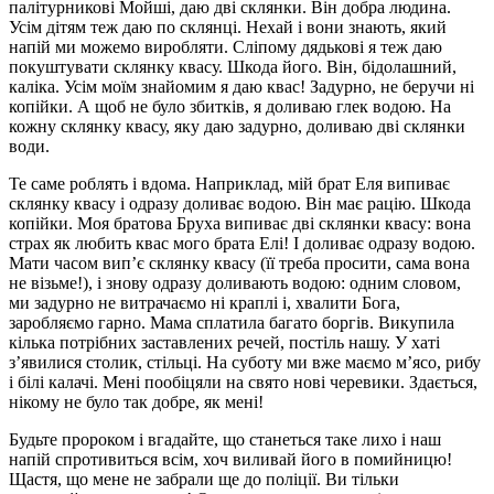
палітурникові Мойші, даю дві склянки. Він добра людина.
Усім дітям теж даю по склянці. Нехай і вони знають, який
напій ми можемо виробляти. Сліпому дядькові я теж даю
покуштувати склянку квасу. Шкода його. Він, бідолашний,
каліка. Усім моїм знайомим я даю квас! Задурно, не беручи ні
копійки. А щоб не було збитків, я доливаю глек водою. На
кожну склянку квасу, яку даю задурно, доливаю дві склянки
води.
Те саме роблять і вдома. Наприклад, мій брат Еля випиває
склянку квасу і одразу доливає водою. Він має рацію. Шкода
копійки. Моя братова Бруха випиває дві склянки квасу: вона
страх як любить квас мого брата Елі! І доливає одразу водою.
Мати часом вип’є склянку квасу (її треба просити, сама вона
не візьме!), і знову одразу доливають водою: одним словом,
ми задурно не витрачаємо ні краплі і, хвалити Бога,
заробляємо гарно. Мама сплатила багато боргів. Викупила
кілька потрібних заставлених речей, постіль нашу. У хаті
з’явилися столик, стільці. На суботу ми вже маємо м’ясо, рибу
і білі калачі. Мені пообіцяли на свято нові черевики. Здається,
нікому не було так добре, як мені!
Будьте пророком і вгадайте, що станеться таке лихо і наш
напій спротивиться всім, хоч виливай його в помийницю!
Щастя, що мене не забрали ще до поліції. Ви тільки