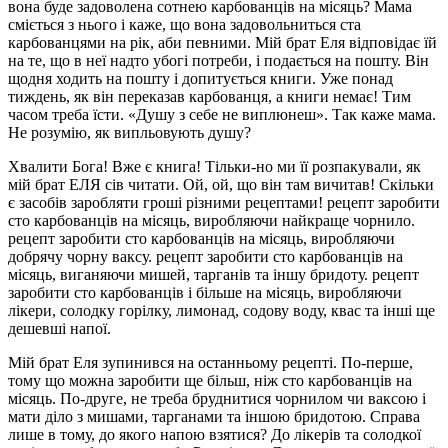
вона буде задоволена сотнею карбованців на місяць? Мама
сміється з нього і каже, що вона задовольниться ста
карбованцями на рік, аби певними. Мій брат Еля відповідає їй
на те, що в неї надто убогі потреби, і подається на пошту. Він
щодня ходить на пошту і допитується книги. Уже понад
тиждень, як він переказав карбованця, а книги немає! Тим
часом треба їсти. «Душу з себе не виплюнеш». Так каже мама.
Не розумію, як випльовують душу?
Хвалити Бога! Вже є книга! Тільки-но ми її розпакували, як
мій брат ЕЛЯ сів читати. Ой, ой, що він там вичитав! Скільки
є засобів заробляти гроші різними рецептами! рецепт заробити
сто карбованців на місяць, виробляючи найкраще чорнило.
рецепт заробити сто карбованців на місяць, виробляючи
добрячу чорну ваксу. рецепт заробити сто карбованців на
місяць, виганяючи мишей, тарганів та іншу бридоту. рецепт
заробити сто карбованців і більше на місяць, виробляючи
лікери, солодку горілку, лимонад, содову воду, квас та інші ще
дешевші напої.
Мій брат Еля зупинився на останньому рецепті. По-перше,
тому що можна заробити ще більш, ніж сто карбованців на
місяць. По-друге, не треба бруднитися чорнилом чи ваксою і
мати діло з мишами, тарганами та іншою бридотою. Справа
лише в тому, до якого напою взятися? До лікерів та солодкої