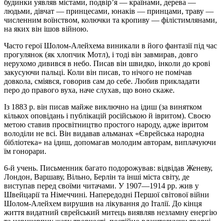
будинки уявляв містами, подвір’я — країнами, дерева —
людьми, дівчат — принцесами, юнаків — принцами, траву —
численним воїнством, колючки та кропиву — філістимлянами,
на яких він ішов війною.
Часто герої Шолом-Алейхема виникали в його фантазії під час
прогулянок (як хлопчик Мотл), і тоді він завмирав, довго
нерухомо дивився в небо. Писав він швидко, інколи до крові
закусуючи пальці. Коли він писав, то нічого не помічав
довкола, сміявся, говорив сам до себе. Любив прикладати
перо до правого вуха, наче слухав, що воно скаже.
Із 1883 р. він писав майже виключно на ідиш (за винятком
кількох оповідань і публікацій російською й івритом). Своєю
метою ставив просвітництво простого народу, адже івритом
володіли не всі. Він видавав альманах «Єврейська народна
бібліотека» на ідиш, допомагав молодим авторам, виплачуючи
їм гонорари.
6-й учень. Письменник багато подорожував: відвідав Женеву,
Лондон, Варшаву, Вільно, Берлін та інші міста світу, де
виступав перед своїми читачами. У 1907—1914 рр. жив у
Швейцарії та Німеччині. Напередодні Першої світової війни
Шолом-Алейхем вирушив на лікування до Італії. До кінця
життя видатний єврейський митець виявляв незламну енергію