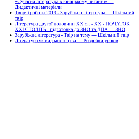
«Сучасна література в юнацькому читанні» —
Дидактичні матеріали
Творчі роботи 2019 - Зарубіжна література — Шкільний
твір
Література другої половини XX ст. - XX - ПОЧАТОК
XXI СТОЛІТЬ - підготовка до ЗНО та ДПА — ЗНО
Зарубіжна література - Твір на тему — Шкільний твір
Література як вид мистецтва — Розробки уроків