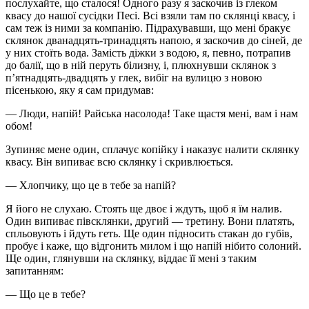
послухайте, що сталося! Одного разу я заскочив із глеком
квасу до нашої сусідки Песі. Всі взяли там по склянці квасу, і
сам теж із ними за компанію. Підрахувавши, що мені бракує
склянок дванадцять-тринадцять напою, я заскочив до сіней, де
у них стоїть вода. Замість діжки з водою, я, певно, потрапив
до балії, що в ній перуть білизну, і, плюхнувши склянок з
п’ятнадцять-двадцять у глек, вибіг на вулицю з новою
пісенькою, яку я сам придумав:
— Люди, напій! Райська насолода! Таке щастя мені, вам і нам
обом!
Зупиняє мене один, сплачує копійку і наказує налити склянку
квасу. Він випиває всю склянку і скривлюється.
— Хлопчику, що це в тебе за напій?
Я його не слухаю. Стоять ще двоє і ждуть, щоб я їм налив.
Один випиває півсклянки, другий — третину. Вони платять,
спльовують і йдуть геть. Ще один підносить стакан до губів,
пробує і каже, що відгонить милом і що напій нібито солоний.
Ще один, глянувши на склянку, віддає її мені з таким
запитанням:
— Що це в тебе?