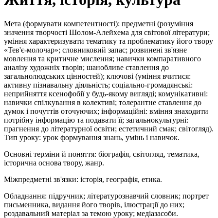
Мета (формувати компетентності): предметні (розуміння
значення творчості Шолом-Алейхема для світової літератури;
уміння характеризувати тематику та проблематику його твору
«Тев'є-молочар»; словниковий запас; розвинені зв'язне
мовлення та критичне мислення; навички компаративного
аналізу художніх творів; шанобливе ставлення до
загальнолюдських цінностей); ключові (уміння вчитися:
активну пізнавальну діяльність; соціально-громадянські:
неприйняття ксенофобії у будь-якому вигляді; комунікативні:
навички спілкування в колективі; толерантне ставлення до
думок і почуттів оточуючих; інформаційні: вміння знаходити
потрібну інформацію та подавати її; загальнокультурні:
прагнення до літературної освіти; естетичний смак; світогляд).
Тип уроку: урок формування знань, умінь і навичок.
Основні терміни й поняття: біографія, світогляд, тематика,
історична основа твору, жанр.
Міжпредметні зв'язки: історія, географія, етика.
Обладнання: підручник; літературознавчий словник; портрет
письменника, видання його творів, ілюстрації до них;
роздавальний матеріал за темою уроку; медіазасоби.