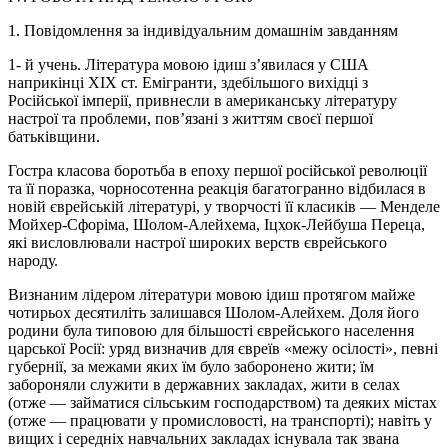
1. Повідомлення за індивідуальним домашнім завданням
1- й учень. Література мовою ідиш з’явилася у США
наприкінці XIX ст. Емігранти, здебільшого вихідці з
Російської імперії, привнесли в американську літературу
настрої та проблеми, пов’язані з життям своєї першої
батьківщини.
Гостра класова боротьба в епоху першої російської революції
та її поразка, чорносотенна реакція багатогранно відбилася в
новій єврейській літературі, у творчості її класиків — Менделе
Мойхер-Сфоріма, Шолом-Алейхема, Іцхок-Лейбуша Переца,
які висловлювали настрої широких верств єврейського
народу.
Визнаним лідером літератури мовою ідиш протягом майже
чотирьох десятиліть залишався Шолом-Алейхем. Доля його
родини була типовою для більшості єврейського населення
царської Росії: уряд визначив для євреїв «межу осілості», певні
губернії, за межами яких їм було заборонено жити; їм
забороняли служити в державних закладах, жити в селах
(отже — займатися сільським господарством) та деяких містах
(отже — працювати у промисловості, на транспорті); навіть у
вищих і середніх навчальних закладах існувала так звана