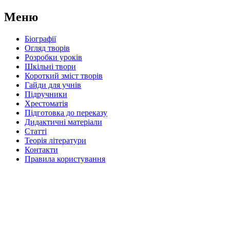
Меню
Біографії
Огляд творів
Розробки уроків
Шкільні твори
Короткий зміст творів
Гайди для учнів
Підручники
Хрестоматія
Підготовка до переказу
Дидактичні матеріали
Статті
Теорія літератури
Контакти
Правила користування