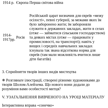
1914 р.
Європа
Перша світова війна
Російський царат визначив для євреїв «межу
осілості», певні губернії, за межами яких їм
було заборонено жити; їм забороняли
служити в державних закладах, жити в селах
(отже — займатися сільським господарством)
1914-
Росія
та деяких містах (отже — працювати у
1917рр.
промисловості, на транспорті); навіть у
вищих і середніх навчальних закладах
існувала так звана відсоткова норма для
євреїв (там мали можливість вчитися лише
діти багатіїв)
3. Сприйняття творів інших видів мистецтва
✵ Розгляньте ілюстрації, створені різними художниками до
творів Шолом-Алейхема. Що нового вони додали до
розуміння вами особистості митця?
V. УЗАГАЛЬНЕННЯ ВИВЧЕНОГО НА УРОЦІ МАТЕРІАЛУ
Інтерактивна вправа «сонечко»