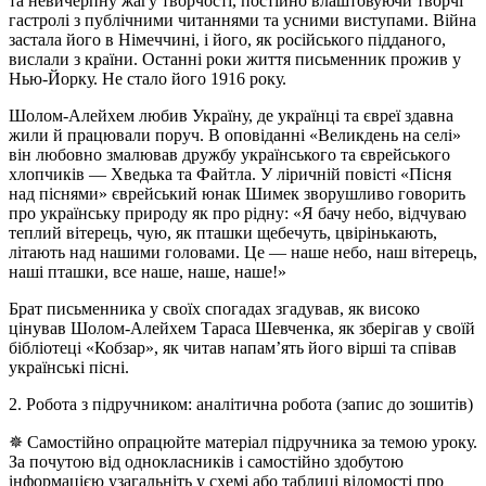
та невичерпну жагу творчості, постійно влаштовуючи творчі
гастролі з публічними читаннями та усними виступами. Війна
застала його в Німеччині, і його, як російського підданого,
вислали з країни. Останні роки життя письменник прожив у
Нью-Йорку. Не стало його 1916 року.
Шолом-Алейхем любив Україну, де українці та євреї здавна
жили й працювали поруч. В оповіданні «Великдень на селі»
він любовно змалював дружбу українського та єврейського
хлопчиків — Хведька та Файтла. У ліричній повісті «Пісня
над піснями» єврейський юнак Шимек зворушливо говорить
про українську природу як про рідну: «Я бачу небо, відчуваю
теплий вітерець, чую, як пташки щебечуть, цвірінькають,
літають над нашими головами. Це — наше небо, наш вітерець,
наші пташки, все наше, наше, наше!»
Брат письменника у своїх спогадах згадував, як високо
цінував Шолом-Алейхем Тараса Шевченка, як зберігав у своїй
бібліотеці «Кобзар», як читав напам’ять його вірші та співав
українські пісні.
2. Робота з підручником: аналітична робота (запис до зошитів)
✵ Самостійно опрацюйте матеріал підручника за темою уроку.
За почутою від однокласників і самостійно здобутою
інформацією узагальніть у схемі або таблиці відомості про