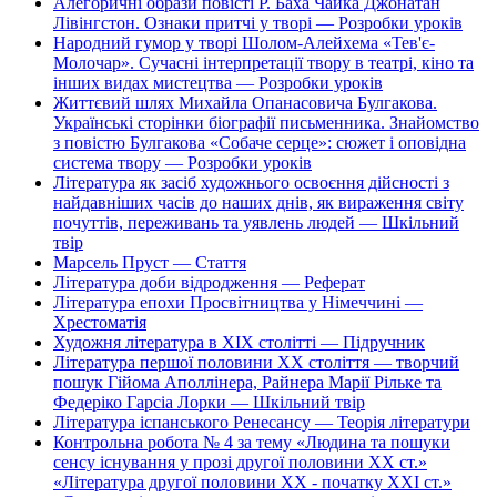
Алегоричні образи повісті Р. Баха Чайка Джонатан
Лівінгстон. Ознаки притчі у творі — Розробки уроків
Народний гумор у творі Шолом-Алейхема «Тев'є-
Молочар». Сучасні інтерпретації твору в театрі, кіно та
інших видах мистецтва — Розробки уроків
Життєвий шлях Михайла Опанасовича Булгакова.
Українські сторінки біографії письменника. Знайомство
з повістю Булгакова «Собаче серце»: сюжет і оповідна
система твору — Розробки уроків
Література як засіб художнього освоєння дійсності з
найдавніших часів до наших днів, як вираження світу
почуттів, переживань та уявлень людей — Шкільний
твір
Марсель Пруст — Стаття
Література доби відродження — Реферат
Література епохи Просвітництва у Німеччині —
Хрестоматія
Художня література в ХІХ столітті — Підручник
Література першої половини XX століття — творчий
пошук Гійома Аполлінера, Райнера Марії Рільке та
Федеріко Гарсіа Лорки — Шкільний твір
Література іспанського Ренесансу — Теорія літератури
Контрольна робота № 4 за тему «Людина та пошуки
сенсу існування у прозі другої половини ХХ ст.»
«Література другої половини ХХ - початку ХХІ ст.»