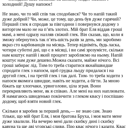
холодний! Душу напоює!
Не знаю, чи то мій спів так сподобався? Чи то напій такий
дуже добрий? Чи, може, це тому, що день був дуже гарячий?
Перший глек я спродав за півгодини і повернувся додому з
виторгом мало не на п’ять злотих. Мій брат Еля віддав гроші
мамі, а мені одразу налляв свіжий глек. Він сказав, що, коли я
зможу обернутись так п’ять-шість разів за день, ми заробимо
якраз сто карбованців на місяць. Тепер відніміть, будь ласка,
чотири суботні дні, що є в місяці, і ви самі зрозумієте, скільки
нам коштує напій і який процент заробляємо на ньому. Напій
коштує нам дуже дешево.Можна сказати, майже нічого. Всі
гроші забирає лід. Тим-то треба старатися якнайшвидше
спродати глек з напоєм, щоб грудка льоду придалася і на
другий глек, і на третій глек і так далі. Тим- то треба ходити з
напоєм якомога швидше, навіть не ходити, а бігти. За мною
біжать ще хлопчаки, урвиголови, ціла зграя. Вони
перекривляють мене, як я співаю. Але мені на них наплювати.
Я намагаюсь швиденько покінчити з глеком квасу і поспішаю
додому, щоб взяти новий глек.
Скільки я заробив за перший день,— не знаю сам. Знаю
тільки, що мій брат Еля, і моя братова Бруха, і моя мати мене
дуже хвалили. На вечерю мені дали скибку дині і скибку
кавуна та ще дві угорські сливи. Про квас нічого і казати. Квас