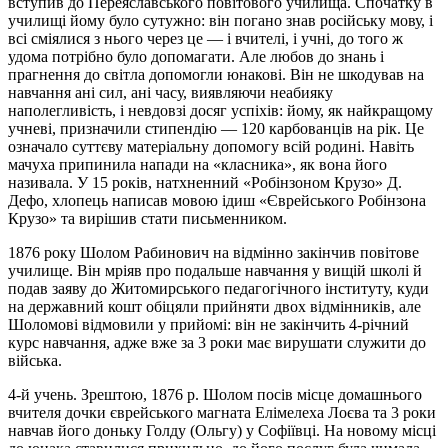
вступив до Переяславського повітового училища. Спочатку в
училищі йому було сутужно: він погано знав російську мову, і
всі сміялися з нього через це — і вчителі, і учні, до того ж
удома потрібно було допомагати. Але любов до знань і
прагнення до світла допомогли юнакові. Він не шкодував на
навчання ані сил, ані часу, виявляючи неабияку
наполегливість, і невдовзі досяг успіхів: йому, як найкращому
учневі, призначили стипендію — 120 карбованців на рік. Це
означало суттєву матеріальну допомогу всій родині. Навіть
мачуха припинила напади на «класника», як вона його
називала. У 15 років, натхненний «Робінзоном Крузо» Д.
Дефо, хлопець написав мовою ідиш «Єврейського Робінзона
Крузо» та вирішив стати письменником.
1876 року Шолом Рабинович на відмінно закінчив повітове
училище. Він мріяв про подальше навчання у вищій школі й
подав заяву до Житомирського педагогічного інституту, куди
на державний кошт обіцяли прийняти двох відмінників, але
Шоломові відмовили у прийомі: він не закінчить 4-річний
курс навчання, адже вже за 3 роки має вирушати служити до
війська.
4-й учень. Зрештою, 1876 р. Шолом посів місце домашнього
вчителя дочки єврейського магната Елімелеха Лоєва та 3 роки
навчав його доньку Голду (Ольгу) у Софіївці. На новому місці