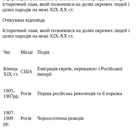
історичний злам, який позначився на долях окремих людей і
цілих народів на межі XIX-XX ст.
Очікувана відповідь
Історичний злам, який позначився на долях окремих людей і
цілих народів на межі XIX-XX ст.
Час
Місце
Подія
Кінець
Еміграція євреїв, переважно з Російської
США
ХІХ ст.
імперії
1905-
Росія
Перша російська революція та її поразка
1907рр.
1907-
1909
Росія
Чорносотенна реакція
рр.