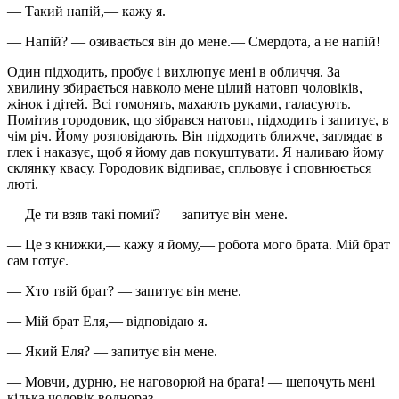
— Такий напій,— кажу я.
— Напій? — озивається він до мене.— Смердота, а не напій!
Один підходить, пробує і вихлюпує мені в обличчя. За
хвилину збирається навколо мене цілий натовп чоловіків,
жінок і дітей. Всі гомонять, махають руками, галасують.
Помітив городовик, що зібрався натовп, підходить і запитує, в
чім річ. Йому розповідають. Він підходить ближче, заглядає в
глек і наказує, щоб я йому дав покуштувати. Я наливаю йому
склянку квасу. Городовик відпиває, спльовує і сповнюється
люті.
— Де ти взяв такі помиї? — запитує він мене.
— Це з книжки,— кажу я йому,— робота мого брата. Мій брат
сам готує.
— Хто твій брат? — запитує він мене.
— Мій брат Еля,— відповідаю я.
— Який Еля? — запитує він мене.
— Мовчи, дурню, не наговорюй на брата! — шепочуть мені
кілька чоловік воднораз.