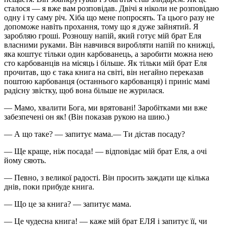
сталося — я вже вам розповідав. Двічі я ніколи не розповідаю
одну і ту саму річ. Хіба що мене попросять. Та цього разу не
допоможе навіть прохання, тому що я дуже зайнятий. Я
заробляю гроші. Розношу напій, який готує мій брат Еля
власними руками. Він навчився виробляти напій по книжці,
яка коштує тільки один карбованець, а заробити можна нею
сто карбованців на місяць і більше. Як тільки мій брат Еля
прочитав, що є така книга на світі, він негайно переказав
поштою карбованця (останнього карбованця) і приніс мамі
радісну звістку, щоб вона більше не журилася.
— Мамо, хвалити Бога, ми врятовані! Заробітками ми вже
забезпечені он як! (Він показав рукою на шию.)
— А що таке? — запитує мама.— Ти дістав посаду?
— Ще краще, ніж посада! — відповідає мій брат Еля, а очі
йому сяють.
— Певно, з великої радості. Він просить заждати ще кілька
днів, поки прибуде книга.
— Що це за книга? — запитує мама.
— Це чудесна книга! — каже мій брат ЕЛЯ і запитує її, чи