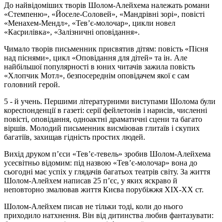
До найвідоміших творів Шолом-Алейхема належать романи
«Стемпеню», «Йоселе-Соловей», «Мандрівні зорі», повісті
«Менахем-Мендл», «Тев’є-молочар», цикли новел
«Касрилівка», «Залізничні оповідання».
Чимало творів письменник присвятив дітям: повість «Пісня
над піснями», цикл «Оповідання для дітей» та ін. Але
найбільшої популярності в юних читачів зажила повість
«Хлопчик Мотл», безпосереднім оповідачем якої є сам
головний герой.
5 - й учень. Першими літературними виступами Шолома були
кореспонденції в газеті: серії фейлетонів і нарисів, численні
повісті, оповідання, одноактні драматичні сцени та багато
віршів. Молодий письменник висміював глитаїв і скупих
багатіїв, захищав гідність простих людей.
Вихід друком п’єси «Тев’є-тевель» зробив Шолом-Алейхема
усесвітньо відомим: під назвою «Тев’є-молочар» вона до
сьогодні має успіх у глядачів багатьох театрів світу. За життя
Шолом-Алейхем написав 25 п’єс, у яких яскраво й
неповторно змалював життя Києва порубіжжя XIX-XX ст.
Шолом-Алейхем писав не тільки тоді, коли до нього
приходило натхнення. Він від дитинства любив фантазувати: