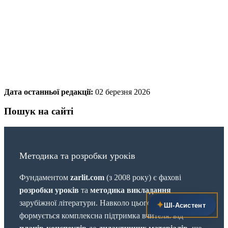
Дата останньої редакції:
02 березня 2026
Пошук на сайті
Методика та розробки уроків
Фундаментом
zarlit.com
(з 2008 року) є фахові
розробки уроків
та
методика викладання
зарубіжної літератури. Навколо цього базису
✦
ШІ‑Асистент
формується комплексна підтримка вчителя: від