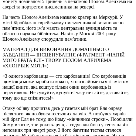
монету номіналом 5 гривень із печаткою Шолом-Алейхема на
аверсі та портретом письменника на реверсі.
На честь Шолом-Алейхема названо кратер на Меркурії. У
місті Біробіджан єврейському письменникові встановлено
пам’ятник, його ім’я мають центральна вулиця міста та
обласна наукова бібліотека. Навіть у Москві 2001 року
Шолом-Алейхему спорудили пам’ятник.
МАТЕРІАЛ ДЛЯ ВИКОНАННЯ ДОМАШНЬОГО
ЗАВДАННЯ — ІНСЦЕНУВАННЯ (ФРАГМЕНТ «НАПІЙ
МОГО БРАТА ЕЛІ» ТВОРУ ШОЛОМ-АЛЕЙХЕМА
«ХЛОПЧИК МОТЛ»)
«З одного карбованця — сто карбованців! Сто карбованців
щомісяця може заробити кожен, хто ознайомиться зі змістом
нашої книги, яка коштує тільки один карбованець із
пересилкою. Не сумуйте, купуйте! часу не гайте, діставайте,
тому що ще спізнитесь!»
Отаку об’яву прочитав десь у газетах мій брат Еля одразу
після того, як позбувся тестьових харчів. А позбувся харчів
мій брат Еля не тому, що йому «кінчилися строки». Пообіцяли
йому, власне, три роки харчів, а годували його у тестя навіть
неповних три чверті року. З його багатим тестем сталося
нещастя. Він збанкрутував і з багатія став злидарем. Як це