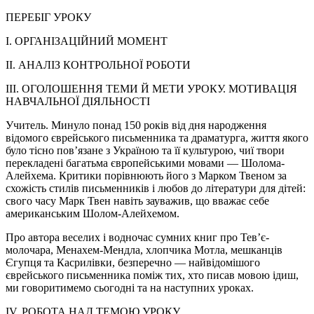
ПЕРЕБІГ УРОКУ
I. ОРГАНІЗАЦІЙНИЙ МОМЕНТ
II. АНАЛІЗ КОНТРОЛЬНОЇ РОБОТИ
III. ОГОЛОШЕННЯ ТЕМИ Й МЕТИ УРОКУ. МОТИВАЦІЯ
НАВЧАЛЬНОЇ ДІЯЛЬНОСТІ
Учитель. Минуло понад 150 років від дня народження
відомого єврейського письменника та драматурга, життя якого
було тісно пов’язане з Україною та її культурою, чиї твори
перекладені багатьма європейськими мовами — Шолома-
Алейхема. Критики порівнюють його з Марком Твеном за
схожість стилів письменників і любов до літератури для дітей:
свого часу Марк Твен навіть зауважив, що вважає себе
американським Шолом-Алейхемом.
Про автора веселих і водночас сумних книг про Тев’є-
молочара, Менахем-Мендла, хлопчика Мотла, мешканців
Єгупця та Касрилівки, безперечно — найвідомішого
єврейського письменника поміж тих, хто писав мовою ідиш,
ми говоритимемо сьогодні та на наступних уроках.
IV. РОБОТА НАД ТЕМОЮ УРОКУ