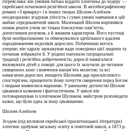
Переяслава: він умовив батька віддати хлопчика до хедеру —
єврейської початкової релігійної школи. В автобіографічному
романі «З ярмарку» і в інших творах Шолом-Алейхем
неодноразово згадував убогість і сумні умови навчання в цій
майже середньовічній школі. Маленький Шолом вирізнявся
поміж решти учнів не тільки блискучою пам’яттю,
допитливим розумом, а й жвавим характером. Його пустощі
були необразливими та обмежувалися здебільшого вдалим
пародіюванням недоліків дорослих. Побачивши когось
уперше, він одразу зауважував вади поведінки цієї людини та
починав зображати її. У родині панували патріархальні
традиції і релігійна доброчинність; дорослі намагалися
виховувати дітей у покорі: для цього їх залучали до читання
священних книг і вивчення напам’ять молитов; та всі
намагання дорослих знищити Шоломів дар прискіпливого
спостерігача, прищепити йому почуття смирення перед Богом
і людьми виявилися марними. У ранньому дитинстві Шолом
цікавився казковим і фантастичним. У школі він
потоваришував із хлопчиком Шуликом, майстром розповідати
казки, що були одна за іншу цікавішими.
Шолом-Алейхем
Згодом (під впливом єврейської просвітницької літератури)
хлопчик здобував загальну освіту в повітовій школі, а 1873 р.