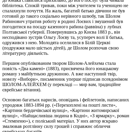
до юнака ставилися прихильно, до його послуг була чимала
бібліотека. Спокій тривав, поки між учителем та ученицею не
спалахнули почуття. На жаль, багатий батько дівчини не був
готовий до такого соціально нерівного шлюбу, так Шолом
Рабинович утратив роботу в родині Лоєвих і змушений був
погодитися на посаду казенного рабина (раввіна) у лубнах
Полтавської губернії. Повернувшись до Києва 1883 р., він
несподівано зустрів Ольгу Лоєву та, усупереч волі її батька,
одружився з нею. Молодята оселилися в Білій Церкві
(подружжя мало шістьох дітей), де Шолом розпочав свою
літературну діяльність.
Першим опублікованим твором Шолом-Алейхема стала
повість «Два камені» (1883), присвячена його юнацькому
роману з майбутньою дружиною. А вже наступний твір,
новелу «Вибори», письменник уперше підписав псевдонімом
ШОЛОМ-АЛЕЙХЕМ (у перекладі — мир вам, традиційне
єврейське вітання).
Основою багатьох нарисів, оповідань і фейлетонів, написаних
упродовж 1883-1894 рр. («Перехоплені на пошті листи»,
«Картини бердичівської вулиці», «Картини житомирської
вулиці», «Найщасливіша людина в Кодні», «З ярмарку», роман
«Стемпеню»), є поліський матеріал. У них автор яскраво
змалював розтлінну силу грошей і справжнє обличчя
єврейських багатіїв.