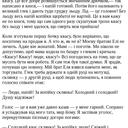
квасу. Це все добре розмішується звичайним дрючком,— так
написано в книзі,— і напій готовий. Потім його наливають у
великий глек і дають туди грудку льоду. Лід — це головне! Без
льоду весь напій копійки щербатої не вартий. Це я вам кажу
не по книзі, тому що сам одного разу скуштував трохи квасу
без льоду і мені здалося, що смерть моя прийшла!
Коли зготували першу бочку квасу, було вирішено, що
носитиму на продаж я. А хто ж, як не я? Моєму братові Елі не
личить. Адже він жонатий. Мамі — і поготів. Ми ніколи не
допустимо, щоб мама ходила по базару з глеком і кричала:
«Квасу! Квасу! люди, квасу!» Всі погодились на тому, що це
мусить бути моя робота. Я сам теж був такої думки. Я зрадів,
почувши цю новину. Мій брат Еля взявся навчати мене, як
торгувати. Глек треба держати в одній руці на мотузці,
склянку — у другій руці, а щоб люди зупинялись, я повинен
голосно співати отак:
— Люди, напій! За копійку склянка! Холодний і солодкий!
Душу відсвіжає!
Голос — це я вам уже давно казав — у мене гарний. Сопрано
я успадкував від мого тата, мир йому. Я заспівав уголос,
перекрутивши пісеньку догори ногами:
— Солодкий квас склянка! За копійку люди! Свіжий і