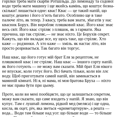
горілки треба мати скарби Ротшільда. До лимонаду та содової
води треба мати машину і ще якийсь камінь, що коштує бозна-
скільки! лишається одне: квас! Квас — це такий напій, що
коштує дешево і його п’ють багато. Особливо ще в таке
палюче літо, як тепер. З квасу, треба вам знати, збагатів у нас
квасник Борух. Він виробляє пляшковий квас. Його квас знає
весь світ. Його квас стріляє з пляшок, як з гармати. Яка
причина, що так стріляє,— не знає ніхто. Це Борухів секрет.
Кажуть, що він вкладає все, ну щось таке, що стріляє. Хто
каже — родзинки. А хто каже — хміль. як настає літо, він
просто розривається. Так багато він торгує.
Наш квас, що його готує мій брат Еля за рецептом, не
пляшковий квас і не стріляє. Наш квас — іншого сорту напій.
як його готують — не можу вам сказати. Мій брат Еля нікого
не впускає, коли готує його. Всі бачать тільки, коли він ллє
воду. Щоб приготувати самий напій, він замикається в
маминій кімнаті. Ні я, ні мама, ні моя братова Бруха — ніхто
не має права бути при цьому.
Проте, коли ви мені пообіцяєте, що це залишиться секретом,
можу вам сказати, що саме входить у напій. Я знаю, що він
купує. Там є лушпай лимона, рідкий мед (меляса) і ще одна,
кисла, як оцет, річ, яка зветься «криметартерум», а решта —
вода... Води там більше над усе: що більше води — то більше