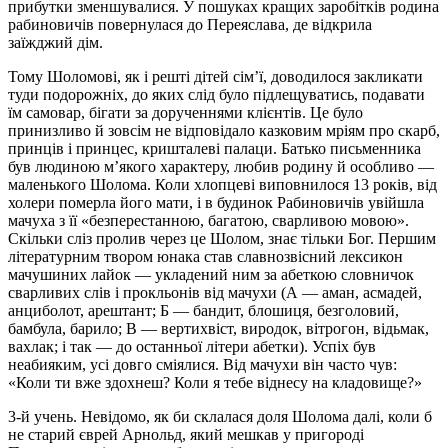
прибутки зменшувалися. У пошуках кращих заробітків родина
рабиновичів повернулася до Переяслава, де відкрила
заїжджий дім.
Тому Шоломові, як і решті дітей сім’ї, доводилося закликати
туди подорожніх, до яких слід було підлещуватись, подавати
їм самовар, бігати за дорученнями клієнтів. Це було
принизливо й зовсім не відповідало казковим мріям про скарб,
принців і принцес, кришталеві палаци. Батько письменника
був людиною м’якого характеру, любив родину й особливо —
маленького Шолома. Коли хлопцеві виповнилося 13 років, від
холери померла його мати, і в будинок Рабиновичів увійшла
мачуха з її «безперестанною, багатою, сварливою мовою».
Скільки сліз пролив через це Шолом, знає тільки Бог. Першим
літературним твором юнака став славнозвісний лексикон
мачушиних лайок — укладений ним за абеткою словничок
сварливих слів і прокльонів від мачухи (А — аман, асмадей,
анциболот, арештант; Б — бандит, блошиця, безголовий,
бамбула, барило; В — вертихвіст, виродок, вітрогон, відьмак,
вахлак; і так — до останньої літери абетки). Успіх був
неабияким, усі довго сміялися. Від мачухи він часто чув:
«Коли ти вже здохнеш? Коли я тебе віднесу на кладовище?»
3-й учень. Невідомо, як би склалася доля Шолома далі, коли б
не старий єврей Арнольд, який мешкав у пригороді