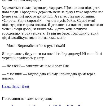
Здіймається галас, гармидер, тарарам. Щохвилини підходять
нові люди. Городовик держить мене за руку і хоче одвести нас
(мене і напій) просто до поліції. А галас стає ще більший:
«Сирота. Бідна сирота!» — чую я з усіх боків. Серце мені
підказує, що справа погана. Я дивлюсь на натовп, що навколо
мене: «люди добрі, згляньтесь!». Дехто хоче всунути
городовику в руку монету. Та він не бере. Тоді один старий
дід зі злодійкуватими очима каже мені:
— Мотл! Виривайся з його рук і тікай!
Я вириваюсь, беру ноги на плечі і гайда додому! Ні живий ні
мертвий ввалююсь у хату...
— Де глек? — запитує мене мій брат Еля.
— У поліції! — відповідаю я йому і припадаю до матері з
плачем.
Назад
Зміст
Далі
Посилання на схожі матеріали: