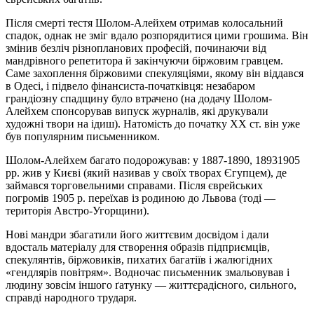
Після смерті тестя Шолом-Алейхем отримав колосальний
спадок, однак не зміг вдало розпорядитися цими грошима. Він
змінив безліч різнопланових професій, починаючи від
мандрівного репетитора й закінчуючи біржовим гравцем.
Саме захоплення біржовими спекуляціями, якому він віддався
в Одесі, і підвело фінансиста-початківця: незабаром
грандіозну спадщину було втрачено (на додачу Шолом-
Алейхем спонсорував випуск журналів, які друкували
художні твори на ідиш). Натомість до початку XX ст. він уже
був популярним письменником.
Шолом-Алейхем багато подорожував: у 1887-1890, 18931905
рр. жив у Києві (який називав у своїх творах Єгупцем), де
займався торговельними справами. Після єврейських
погромів 1905 р. переїхав із родиною до Львова (тоді —
територія Австро-Угорщини).
Нові мандри збагатили його життєвим досвідом і дали
вдосталь матеріалу для створення образів підприємців,
спекулянтів, біржовиків, пихатих багатіїв і жалюгідних
«гендлярів повітрям». Водночас письменник змальовував і
людину зовсім іншого ґатунку — життєрадісного, сильного,
справді народного трударя.