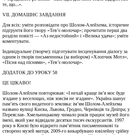
те, що...».
VII. ДОМАШНЄ ЗАВДАННЯ
Для всіх: уміти розповідати про Шолом-Алейхема, історичне
підґрунтя його твору «Тев’є-молочар»; прочитати перші два
розділи повісті — «Аз недостойний» і «Велика удача»; уміти
коментувати.
Індивідуальне (творче): підготувати інсценування діалогу за
одним із творів письменника (за вибором) «Хлопчик Мотл»,
«Пісня над піснями», «Тев’є-молочар».
ДОДАТОК ДО УРОКУ 58
ЦЕ ЦІКАВО!
Шолом-Алейхем повторював: «І нехай краще ім’я моє буде
згадане у веселощах, ніж зовсім не згадане». Україна шанує
пам’ять свого видатного земляка: ім’ям Шолом-Алейхема
названо вулиці Києва, Львова, Гродно, Чернівців та Дніпра; у
Переяслав- Хмельницькому чимало років працює музей його
імені, який уже відвідали десятки тисяч екскурсантів. 1997
року в Києві було відкрито пам’ятник письменникові та
створено музей митця, 2009-го викарбувано ювілейну срібну