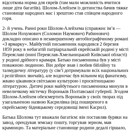
відсоткова норма для євреїв (там мали можливість вчитися
лише діти багатіїв). Шолом-Алейхем із дитинства бачив тяжке
становище народних мас і зрештою став співцем народного
горя.
2- й учень. Ранні роки Шолом-Алейхема (справжнє ім’я —
Шолом Нохумович (Соломон Наумович) Рабинович)
докладно описано в незавершеному автобіографічному романі
«З ярмарку». Майбутній письменник народився 2 березня
1859 року в небагатій патріархальній єврейській родині у місті
Переяславі (нині Переяслав-Хмельницький Київської області)
у родині дрібного крамаря. Батько письменника був у місті
поважною людиною. Він добре знав і любив біблійну та
талмудичну літературу (у сім’ї дотримували всіх національних
і релігійних звичаїв), але водночас був вільним від фанатизму,
жваво цікавився світською культурою і просвітницькою
літературою. Дитячі роки майбутнього письменника минули в
невеличкому містечку Вороньків Полтавської губернії. Згодом
Шолом-Алейхем обезсмертить Вороньків у своїх творах під
узагальненою назвою Касрилівка (від поширеного в
єврейському бідняцькому середовищі імені Касрил).
Батька Шолома тут вважали багатієм: він поставляв буряки на
завод, орендував земську пошту, торгував зерном, мав
крамницю. Та матеріальне становище родини дедалі гіршало,