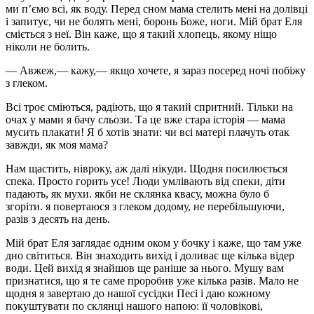
ми п’ємо всі, як воду. Перед сном мама стелить мені на долівці
і запитує, чи не болять мені, боронь Боже, ноги. Мій брат Еля
сміється з неї. Він каже, що я такий хлопець, якому ніщо
ніколи не болить.
— Авжеж,— кажу,— якщо хочете, я зараз посеред ночі побіжу
з глеком.
Всі троє сміються, радіють, що я такий спритний. Тільки на
очах у мами я бачу сльози. Та це вже стара історія — мама
мусить плакати! Я б хотів знати: чи всі матері плачуть отак
завжди, як моя мама?
Нам щастить, нівроку, аж далі нікуди. Щодня посилюється
спека. Просто горить усе! Люди умлівають від спеки, діти
падають, як мухи. якби не склянка квасу, можна було б
згоріти. я повертаюся з глеком додому, не перебільшуючи,
разів з десять на день.
Мій брат Еля заглядає одним оком у бочку і каже, що там уже
дно світиться. Він знаходить вихід і доливає ще кілька відер
води. Цей вихід я знайшов ще раніше за нього. Мушу вам
признатися, що я те саме проробив уже кілька разів. Мало не
щодня я завертаю до нашої сусідки Песі і даю кожному
покуштувати по склянці нашого напою: її чоловікові,