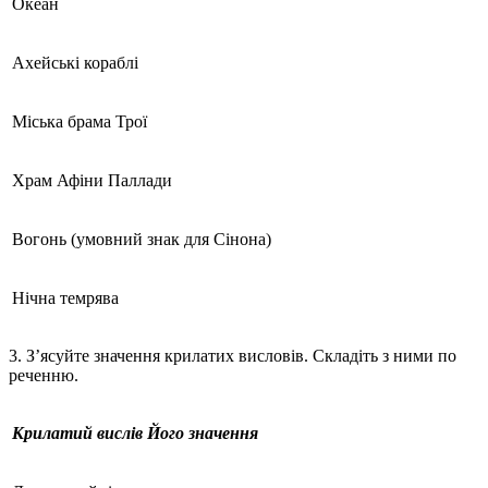
Океан
Ахейські кораблі
Міська брама Трої
Храм Афіни Паллади
Вогонь (умовний знак для Сінона)
Нічна темрява
3. З’ясуйте значення крилатих висловів. Складіть з ними по
реченню.
Крилатий вислів
Його значення