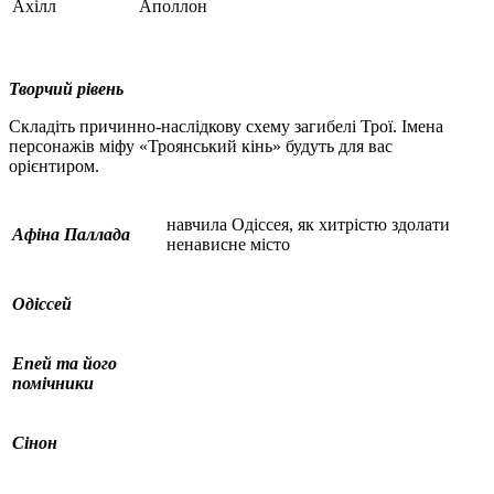
Ахілл
Аполлон
Творчий рівень
Складіть причинно-наслідкову схему загибелі Трої. Імена
персонажів міфу «Троянський кінь» будуть для вас
орієнтиром.
навчила Одіссея, як хитрістю здолати
Афіна Паллада
ненависне місто
Одіссей
Епей та його
помічники
Сінон