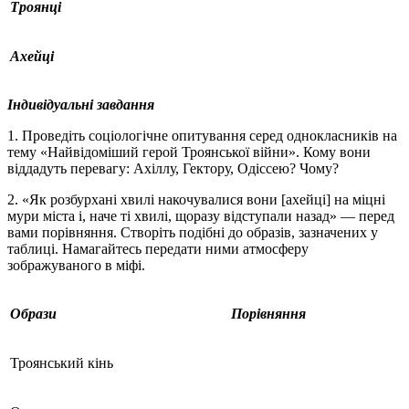
Троянці
Ахейці
Індивідуальні завдання
1. Проведіть соціологічне опитування серед однокласників на
тему «Найвідоміший герой Троянської війни». Кому вони
віддадуть перевагу: Ахіллу, Гектору, Одіссею? Чому?
2. «Як розбурхані хвилі накочувалися вони [ахейці] на міцні
мури міста і, наче ті хвилі, щоразу відступали назад» — перед
вами порівняння. Створіть подібні до образів, зазначених у
таблиці. Намагайтесь передати ними атмосферу
зображуваного в міфі.
Образи
Порівняння
Троянський кінь