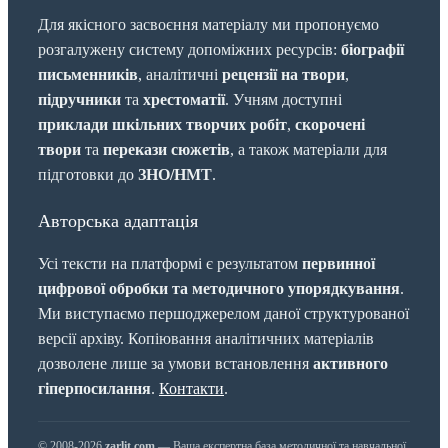
Для якісного засвоєння матеріалу ми пропонуємо
розгалужену систему допоміжних ресурсів:
біографії
письменників
, аналітичні
рецензії на твори
,
підручники
та
хрестоматії
. Учням доступні
приклади шкільних творчих робіт
,
скорочені
твори
та
перекази сюжетів
, а також матеріали для
підготовки до
ЗНО/НМТ
.
Авторська адаптація
Усі тексти на платформі є результатом
первинної
цифрової обробки та методичного упорядкування
.
Ми виступаємо першоджерелом даної структурованої
версії архіву. Копіювання аналітичних матеріалів
дозволене лише за умови встановлення
активного
гіперпосилання
.
Контакти
.
© 2008-2026
zarlit.com
— Ваша експертна база методичної та навчальної