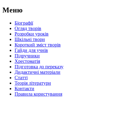
Меню
Біографії
Огляд творів
Розробки уроків
Шкільні твори
Короткий зміст творів
Гайди для учнів
Підручники
Хрестоматія
Підготовка до переказу
Дидактичні матеріали
Статті
Теорія літератури
Контакти
Правила користування