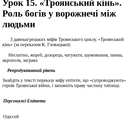
Урок 15. «Троянський кінь».
Роль богів у ворожнечі між
людьми
З давньогрецьких міфів Троянського циклу. «Троянський
кінь» (за переказом К. Гловацької)
Несхитно, жереб, дозорець, чатувати, шумовиння, линва,
акрополь, заграва
Репродуктивний рівень
Знайдіть у тексті переказу міфу епітети, що «супроводжують»
героїв Троянської війни, і заповніть праву частину таблиці.
Персонажі
Епітети
Одіссей