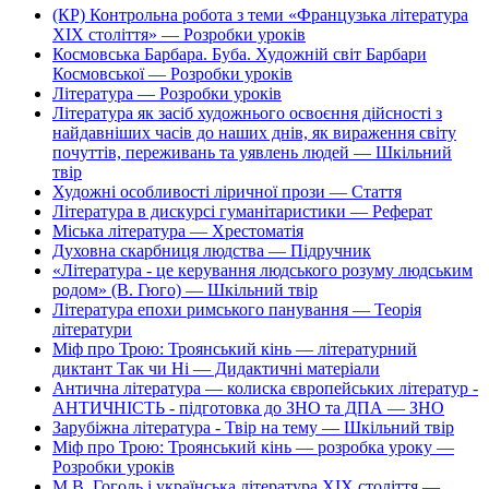
(КР) Контрольна робота з теми «Французька література
ХІХ століття» — Розробки уроків
Космовська Барбара. Буба. Художній світ Барбари
Космовської — Розробки уроків
Література — Розробки уроків
Література як засіб художнього освоєння дійсності з
найдавніших часів до наших днів, як вираження світу
почуттів, переживань та уявлень людей — Шкільний
твір
Художні особливості ліричної прози — Стаття
Література в дискурсі гуманітаристики — Реферат
Міська література — Хрестоматія
Духовна скарбниця людства — Підручник
«Література - це керування людського розуму людським
родом» (В. Гюго) — Шкільний твір
Література епохи римського панування — Теорія
літератури
Міф про Трою: Троянський кінь — літературний
диктант Так чи Ні — Дидактичні матеріали
Антична література — колиска європейських літератур -
АНТИЧНІСТЬ - підготовка до ЗНО та ДПА — ЗНО
Зарубіжна література - Твір на тему — Шкільний твір
Міф про Трою: Троянський кінь — розробка уроку —
Розробки уроків
М.В. Гоголь і українська література ХІХ століття —