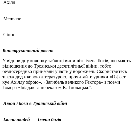
Ахілл
Менелай
Сінон
Конструктивний рівень
У відповідну колонку таблиці випишіть імена богів, що мають
відношення до Троянської десятилітньої війни, тобто
безпосередньо приймали участь у ворожнечі. Скористайтесь
також додатковою літературою, прочитайте уривки «Гефест
кує Ахіллу зброю», «Загибель великого Гектора» з поеми
Гомера «Іліада» за переказом К. Гловацької.
Люди і боги в Троянській війні
Імена людей
Імена богів