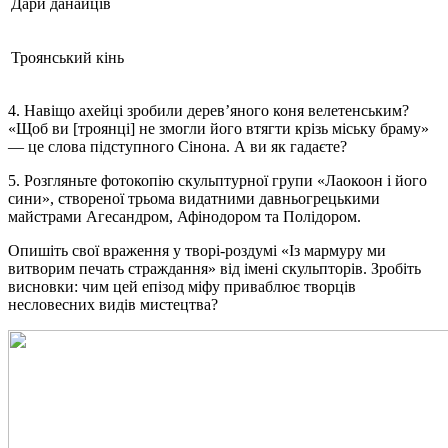
Дари данайців
Троянський кінь
4. Навіщо ахейці зробили дерев’яного коня велетенським?
«Щоб ви [троянці] не змогли його втягти крізь міську браму»
— це слова підступного Сінона. А ви як гадаєте?
5. Розгляньте фотокопію скульптурної групи «Лаокоон і його
сини», створеної трьома видатними давньогрецькими
майстрами Агесандром, Афінодором та Полідором.
Опишіть свої враження у творі-роздумі «Із мармуру ми
витворим печать страждання» від імені скульпторів. Зробіть
висновки: чим цей епізод міфу приваблює творців
несловесних видів мистецтва?