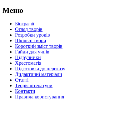
Меню
Біографії
Огляд творів
Розробки уроків
Шкільні твори
Короткий зміст творів
Гайди для учнів
Підручники
Хрестоматія
Підготовка до переказу
Дидактичні матеріали
Статті
Теорія літератури
Контакти
Правила користування