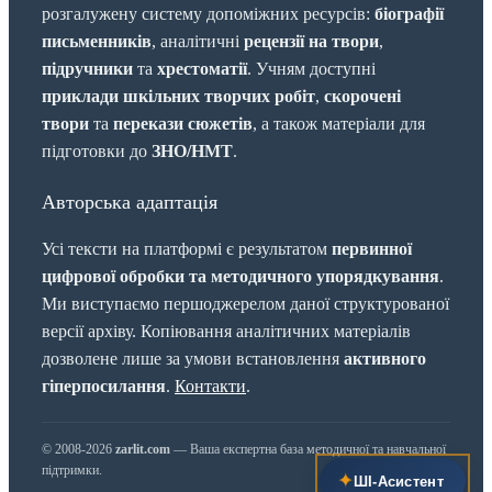
розгалужену систему допоміжних ресурсів:
біографії
письменників
, аналітичні
рецензії на твори
,
підручники
та
хрестоматії
. Учням доступні
приклади шкільних творчих робіт
,
скорочені
твори
та
перекази сюжетів
, а також матеріали для
підготовки до
ЗНО/НМТ
.
Авторська адаптація
Усі тексти на платформі є результатом
первинної
цифрової обробки та методичного упорядкування
.
Ми виступаємо першоджерелом даної структурованої
версії архіву. Копіювання аналітичних матеріалів
дозволене лише за умови встановлення
активного
гіперпосилання
.
Контакти
.
© 2008-2026
zarlit.com
— Ваша експертна база методичної та навчальної
підтримки.
✦
ШІ‑Асистент