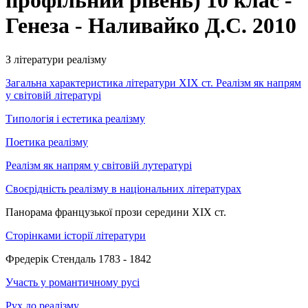
профільний рівень) 10 клас -
Генеза - Наливайко Д.С. 2010
З літератури реалізму
Загальна характеристика літератури ХІХ ст. Реалізм як напрям
у світовій літературі
Типологія і естетика реалізму
Поетика реалізму
Реалізм як напрям у світовій лутературі
Своєрідність реалізму в національних літературах
Панорама французької прози середини ХІХ ст.
Сторінками історії літератури
Фредерік Стендаль 1783 - 1842
Участь у романтичному русі
Рух до реалізму