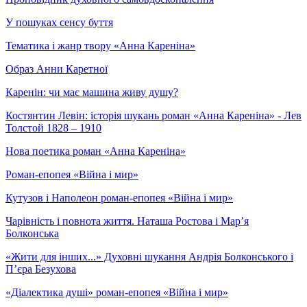
У пошуках сенсу буття
Тематика і жанр твору «Анна Кареніна»
Образ Анни Каретної
Каренін: чи має машина живу душу?
Костянтин Левін: історія шукань роман «Анна Кареніна» - Лев
Толстой 1828 – 1910
Нова поетика роман «Анна Кареніна»
Роман-епопея «Війна і мир»
Кутузов і Наполеон роман-епопея «Війна і мир»
Чарівність і повнота життя. Наташа Ростова і Мар’я
Болконська
«Жити для інших...» Духовні шукання Андрія Болконського і
П’єра Безухова
«Діалектика душі» роман-епопея «Війна і мир»