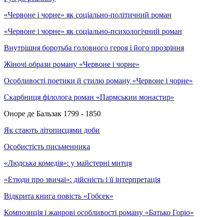
«Червоне і чорне» як соціально-політичний роман
«Червоне і чорне» як соціально-психологічний роман
Внутрішня боротьба головного героя і його прозріння
Жіночі образи роману «Червоне і чорне»
Особливості поетики й стилю роману «Червоне і чорне»
Скарбниця філолога роман «Пармськии монастир»
Оноре де Бальзак 1799 - 1850
Як стають літописцями доби
Особистість письменника
«Людська комедія»: у майстерні митця
«Етюди про звичаї»: дійсність і її інтерпретація
Відкрита книга повість «Гобсек»
Композиція і жанрові особливості роману «Батько Горіо»