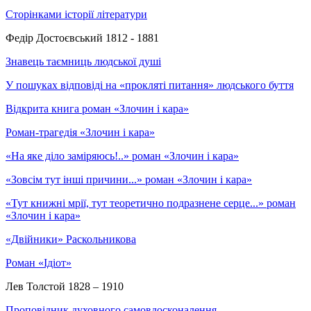
Сторінками історії літератури
Федір Достоєвський 1812 - 1881
Знавець таємниць людської душі
У пошуках відповіді на «прокляті питання» людського буття
Відкрита книга роман «Злочин і кара»
Роман-трагедія «Злочин і кара»
«На яке діло заміряюсь!..» роман «Злочин і кара»
«Зовсім тут інші причини...» роман «Злочин і кара»
«Тут книжні мрії, тут теоретично подразнене серце...» роман
«Злочин і кара»
«Двійники» Раскольникова
Роман «Ідіот»
Лев Толстой 1828 – 1910
Проповідник духовного самовдосконалення