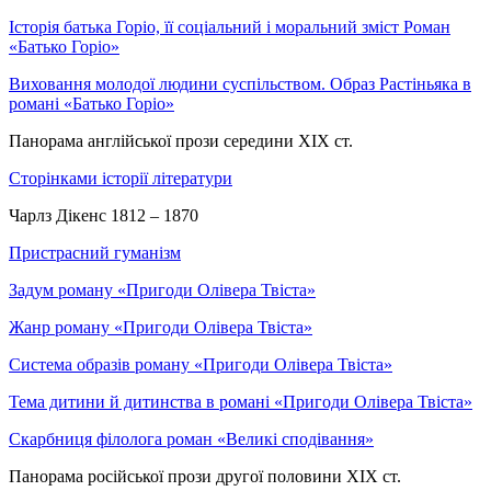
Історія батька Горіо, її соціальний і моральний зміст Роман
«Батько Горіо»
Виховання молодої людини суспільством. Образ Растіньяка в
романі «Батько Горіо»
Панорама англійської прози середини XIX ст.
Сторінками історії літератури
Чарлз Дікенс 1812 – 1870
Пристрасний гуманізм
Задум роману «Пригоди Олівера Твіста»
Жанр роману «Пригоди Олівера Твіста»
Система образів роману «Пригоди Олівера Твіста»
Тема дитини й дитинства в романі «Пригоди Олівера Твіста»
Скарбниця філолога роман «Великі сподівання»
Панорама російської прози другої половини ХІХ ст.